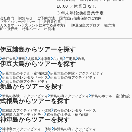
18:00 ／休業日 なし
年末年始短縮営業予定
会社案内
お知らせ
ご予約方法
国内旅行傷害保険のご案内
プライバシーポリシー
ご旅行条件書
カスタマーハラスメントに対する基本方針
伊豆諸島のブログ
観光地
船・飛行機
特集ページ
出発地
伊豆諸島からツアーを探す
伊豆大島
新島
式根島
神津島
八丈島
三宅島
利島
伊豆大島からツアーを探す
伊豆大島のホテル・宿泊施設
伊豆大島の体験・アクティビティ
伊豆大島のレンタルサービス
伊豆大島の海アクティビティ
伊豆大島の陸アクティビティ
新島からツアーを探す
新島の体験・アクティビティ
新島の海アクティビティ
新島のホテル・宿泊施設
式根島からツアーを探す
式根島のアクティビティ・体験
式根島のレンタルサービス
式根島の海アクティビティ
式根島のホテル・宿泊施設
神津島からツアーを探す
神津島のアクティビティ・体験
神津島の海アクティビティ