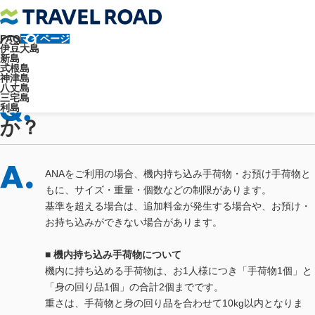
FAQ
マイページ
トラベルロード
よくあるご質問
交通手段について
伊豆大島
【ANA】飛行機について
ANAの手荷物に制限はありますか？
新島
よくあるご質問
式根島
神津島
八丈島
ANAの手荷物に制限はあります
三宅島
利島
か？
ANAをご利用の場合、機内持ち込み手荷物・お預け手荷物と
もに、サイズ・重量・個数などの制限があります。
基準を超える場合は、追加料金が発生する場合や、お預け・
お持ち込みができない場合があります。
■ 機内持ち込み手荷物について
機内に持ち込める手荷物は、お1人様につき「手荷物1個」と
「身の回り品1個」の合計2個までです。
重さは、手荷物と身の回り品を合わせて10kg以内となりま