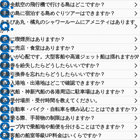
新中央航空の飛行機で行ける島はどこですか？
複数の島に宿泊する島めぐりツアーはできますか？
さるびあ丸・橘丸のシャワールームにアメニティはあります
か？
船内に喫煙所はありますか？
船内に売店・食堂はありますか？
船酔いが心配です。大型客船や高速ジェット船は揺れますか？
乗船券を紛失したらどうしたらいいですか？
乗船引換券を忘れたらどうしたらいいですか？
船の入港地・出港地はどこで確認できますか？
東海汽船・神新汽船の各港周辺に駐車場はありますか？
船の受付場所・受付時間を教えてください。
船に自動車・バイク・自転車を積み込むことはできますか？
船に乗る際、手荷物の制限はありますか？
グループ内で乗船地や船便を分けることはできますか？
大型客船の船室等級UP料金はいくらですか？