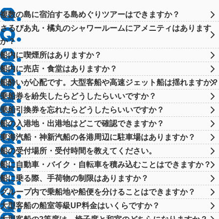
複数の島に宿泊する島めぐりツアーはできますか？
さるびあ丸・橘丸のシャワールームにアメニティはあります
か？
船内に喫煙所はありますか？
船内に売店・食堂はありますか？
船酔いが心配です。大型客船や高速ジェット船は揺れますか？
乗船券を紛失したらどうしたらいいですか？
乗船引換券を忘れたらどうしたらいいですか？
船の入港地・出港地はどこで確認できますか？
東海汽船・神新汽船の各港周辺に駐車場はありますか？
船の受付場所・受付時間を教えてください。
船に自動車・バイク・自転車を積み込むことはできますか？
船に乗る際、手荷物の制限はありますか？
グループ内で乗船地や船便を分けることはできますか？
大型客船の船室等級UP料金はいくらですか？