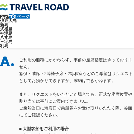
FAQ
マイページ
トラベルロード
よくあるご質問
交通手段について
伊豆大島
お船について
船の席は座席指定できますか？
新島
よくあるご質問
式根島
神津島
八丈島
船の席は座席指定できますか？
三宅島
利島
ご利用の船種にかかわらず、事前の座席指定は承っておりま
せん。
窓側・隣席・2等椅子席・2等和室などのご希望はリクエスト
としてお預かりできますが、確約はできかねます。
また、リクエストをいただいた場合でも、正式な座席位置や
割り当ては事前にご案内できません。
ご乗船当日に港窓口で乗船券をお受け取りいただく際、券面
にてご確認ください。
■ 大型客船をご利用の場合