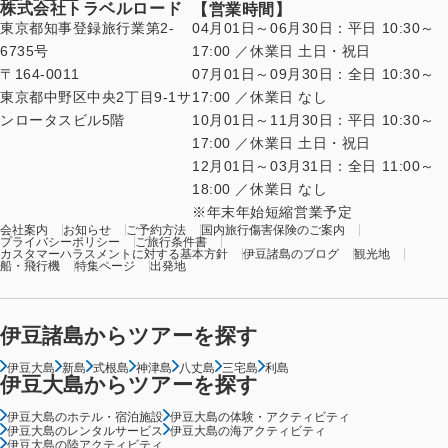
株式会社トラベルロード
【営業時間】
東京都知事登録旅行業第2-
04月01日～06月30日：平日 10:30～
6735号
17:00 ／休業日 土日・祝日
〒164-0011
07月01日～09月30日：全日 10:30～
東京都中野区中央2丁目9-1サ
17:00 ／休業日 なし
ンロータスビル5階
10月01日～11月30日：平日 10:30～
17:00 ／休業日 土日・祝日
12月01日～03月31日：全日 11:00～
18:00 ／休業日 なし
年末年始短縮営業予定
会社案内
お知らせ
ご予約方法
国内旅行傷害保険のご案内
プライバシーポリシー
ご旅行条件書
カスタマーハラスメントに対する基本方針
伊豆諸島のブログ
観光地
船・飛行機
特集ページ
出発地
伊豆諸島からツアーを探す
伊豆大島
新島
式根島
神津島
八丈島
三宅島
利島
伊豆大島からツアーを探す
伊豆大島のホテル・宿泊施設
伊豆大島の体験・アクティビティ
伊豆大島のレンタルサービス
伊豆大島の海アクティビティ
伊豆大島の陸アクティビティ