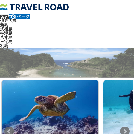
FAQ
マイページ
トラベルロード
式根島
式根島のアクティビティ・体験
伊豆大島
新島
式根島の海アクティビティ
式根島
神津島
式根島の海アクティビティ
八丈島
三宅島
利島