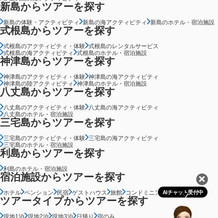
新島からツアーを探す
新島の体験・アクティビティ
新島の海アクティビティ
新島のホテル・宿泊施設
式根島からツアーを探す
式根島のアクティビティ・体験
式根島のレンタルサービス
式根島の海アクティビティ
式根島のホテル・宿泊施設
神津島からツアーを探す
神津島のアクティビティ・体験
神津島の海アクティビティ
神津島の陸アクティビティ
神津島のホテル・宿泊施設
八丈島からツアーを探す
八丈島のアクティビティ・体験
八丈島の海アクティビティ
八丈島のホテル・宿泊施設
三宅島からツアーを探す
三宅島のアクティビティ・体験
三宅島の海アクティビティ
三宅島のホテル・宿泊施設
利島からツアーを探す
利島のホテル・宿泊施設
宿泊施設からツアーを探す
ホテル
ペンション
民宿
ゲストハウス
旅館
コンドミニアム
グランピング
AIチャット受付中
ツアータイプからツアーを探す
現地1泊
現地2泊
現地3泊
日帰り
宿のみ