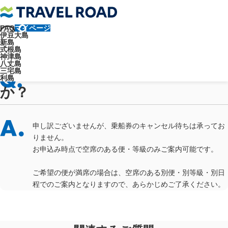
FAQ
マイページ
トラベルロード
よくあるご質問
交通手段について
伊豆大島
お船について
船のキャンセル待ちはできますか？
新島
よくあるご質問
式根島
神津島
八丈島
船のキャンセル待ちはできます
三宅島
利島
か？
申し訳ございませんが、乗船券のキャンセル待ちは承ってお
りません。
お申込み時点で空席のある便・等級のみご案内可能です。
ご希望の便が満席の場合は、空席のある別便・別等級・別日
程でのご案内となりますので、あらかじめご了承ください。