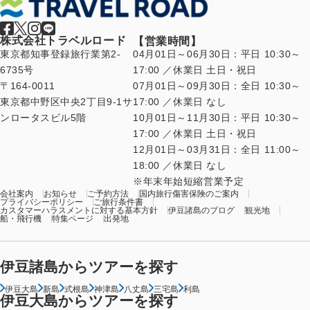
株式会社トラベルロード
【営業時間】
東京都知事登録旅行業第2-
04月01日～06月30日：平日 10:30～
6735号
17:00 ／休業日 土日・祝日
〒164-0011
07月01日～09月30日：全日 10:30～
東京都中野区中央2丁目9-1サ
17:00 ／休業日 なし
ンロータスビル5階
10月01日～11月30日：平日 10:30～
17:00 ／休業日 土日・祝日
12月01日～03月31日：全日 11:00～
18:00 ／休業日 なし
年末年始短縮営業予定
会社案内
お知らせ
ご予約方法
国内旅行傷害保険のご案内
プライバシーポリシー
ご旅行条件書
カスタマーハラスメントに対する基本方針
伊豆諸島のブログ
観光地
船・飛行機
特集ページ
出発地
伊豆諸島からツアーを探す
伊豆大島
新島
式根島
神津島
八丈島
三宅島
利島
伊豆大島からツアーを探す