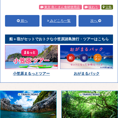
東京 島じまん食材使用店
味わう
父島
前へ
みどころ一覧
次へ
船＋宿がセットでおトクな小笠原諸島旅行・ツアーはこちら
小笠原まるっとツアー
おがまるパック