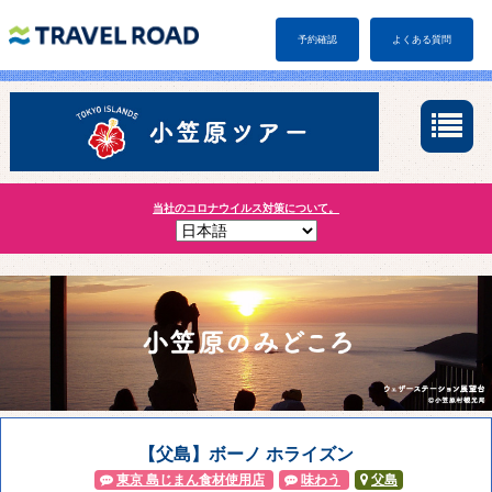
予約確認
よくある質問
当社のコロナウイルス対策について。
【父島】ボーノ ホライズン
東京 島じまん食材使用店
味わう
父島