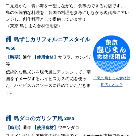
二見港から、青い海を一望しながら、食事のできるお店です。
島の伝統的な料理を、各国の料理を参考にしながら現代風にアレ
ンジし、創作料理として提供しています！
（東京 島じまん食材使用店）
島ずしカリフォルニアスタイル
¥650
【時期】
通年
【使用食材】
サワラ、カンパチ
等
伝統的な島ズシを現代風にアレンジして、南
「東京 島じまん食材使
国をイメージするハイビスカスの花を使っ
用店」とは？
た、ハイビスカスソースに絡めていただきま
す。
島ダコのガリシア風
¥650
【時期】
通年
【使用食材】
ワモンダコ
スペインガリシア地方の郷土料理です。オーナーが本場で食べた