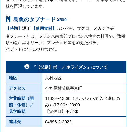
味を再現しています。
島魚のタプナード
¥500
【時期】
通年
【使用食材】
カンパチ、マグロ、メカジキ等
タプナードとは、フランス南東部プロバンス地方の料理で、数種
類の魚に黒オリーブ、アンチョビ等を加えたパテ。
バゲットにたっぷり付けて。
『【父島】ボーノ ホライズン』について
地区
大村地区
アクセス
小笠原村父島字東町
営業時間（開
11:00〜13:00（おがさわら丸入出港日の
館・休館）／
み）/17:00〜23:00
見学時間
【定休日】不定休
連絡先
04998-2-2022