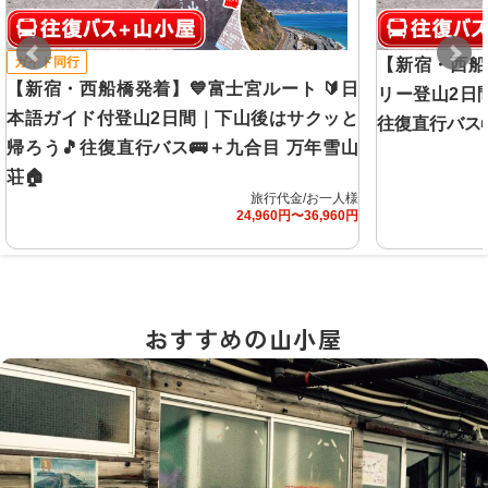
ガイド同行
【新宿・西船
【新宿・西船橋発着】💙富士宮ルート 🔰日
リー登山2日
本語ガイド付登山2日間｜下山後はサクッと
往復直行バス
帰ろう🎵往復直行バス🚌＋九合目 万年雪山
荘🏠
旅行代金/お一人様
24,960円〜36,960円
おすすめの山小屋