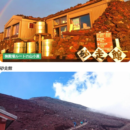
御殿場ルートの山小屋
砂走館