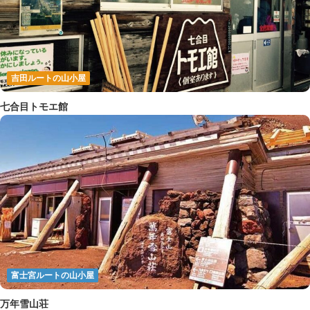
吉田ルートの山小屋
七合目トモエ館
富士宮ルートの山小屋
万年雪山荘