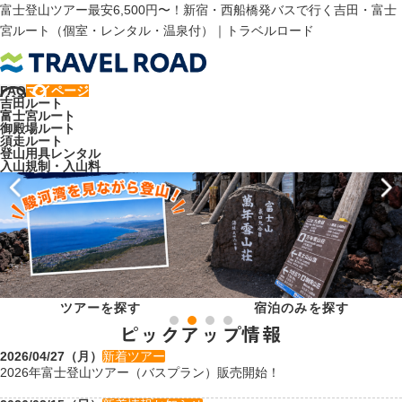
富士登山ツアー最安6,500円〜！新宿・西船橋発バスで行く吉田・富士
宮ルート（個室・レンタル・温泉付）｜トラベルロード
FAQ
マイページ
吉田ルート
富士宮ルート
御殿場ルート
須走ルート
登山用具レンタル
入山規制・入山料
宿泊のみを探す
ツアーを探す
ピックアップ情報
2026/04/27（月）
新着ツアー
2026年富士登山ツアー（バスプラン）販売開始！