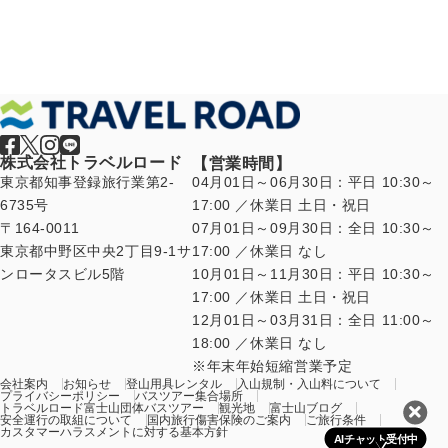
株式会社トラベルロード
【営業時間】
東京都知事登録旅行業第2-
04月01日～06月30日：平日 10:30～
6735号
17:00 ／休業日 土日・祝日
〒164-0011
07月01日～09月30日：全日 10:30～
東京都中野区中央2丁目9-1サ
17:00 ／休業日 なし
ンロータスビル5階
10月01日～11月30日：平日 10:30～
17:00 ／休業日 土日・祝日
12月01日～03月31日：全日 11:00～
18:00 ／休業日 なし
年末年始短縮営業予定
会社案内
お知らせ
登山用具レンタル
入山規制・入山料について
プライバシーポリシー
バスツアー集合場所
トラベルロード富士山団体バスツアー
観光地
富士山ブログ
安全運行の取組について
国内旅行傷害保険のご案内
ご旅行条件
カスタマーハラスメントに対する基本方針
AIチャット受付中