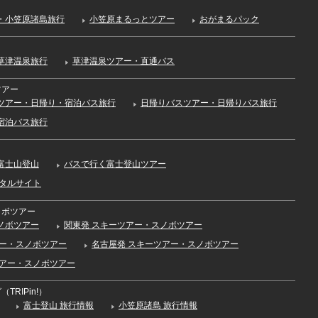
・小笠原諸島旅行
小笠原まるっとツアー
おがまるパック
草津温泉旅行
草津温泉ツアー・直通バス
ツアー
ツアー・日帰り・宿泊バス旅行
日帰りバスツアー・日帰りバス旅行
宿泊バス旅行
富士山登山
バスで行く富士登山ツアー
ータルサイト
ノボツアー
ノボツアー
関東発 スキーツアー・スノボツアー
アー・スノボツアー
名古屋発 スキーツアー・スノボツアー
ツアー・スノボツアー
TRIPin!）
富士登山 旅行情報
小笠原諸島 旅行情報