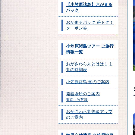
【小笠原諸島】おがまる
パック
おがまるパック 得トク！
クーポン券
小笠原諸島ツアー ご旅行
情報一覧
おがさわら丸とははじま
丸の時刻表
小笠原諸島 船のご案内
発着場所のご案内
東京・竹芝港
おがさわら丸等級アップ
のご案内