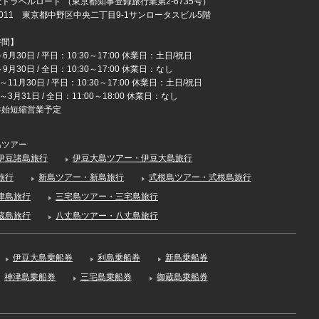
トラベルロード （東京都知事登録旅行業第2-6735号）
-0011 東京都中野区中央二丁目9-1サンロータスビル5階
時間】
6月30日 / 平日：10:30～17:00 休業日：土日/祝日
9月30日 / 全日：10:30～17:00 休業日：なし
～11月30日 / 平日：10:30～17:00 休業日：土日/祝日
～3月31日 / 全日：11:00～18:00 休業日：なし
年始短縮営業予定
島ツアー
伊豆諸島旅行
伊豆大島ツアー・伊豆大島旅行
旅行
新島ツアー・新島旅行
式根島ツアー・式根島旅行
津島旅行
三宅島ツアー・三宅島旅行
蔵島旅行
八丈島ツアー・八丈島旅行
伊豆大島乗船券
利島乗船券
新島乗船券
神津島乗船券
三宅島乗船券
御蔵島乗船券