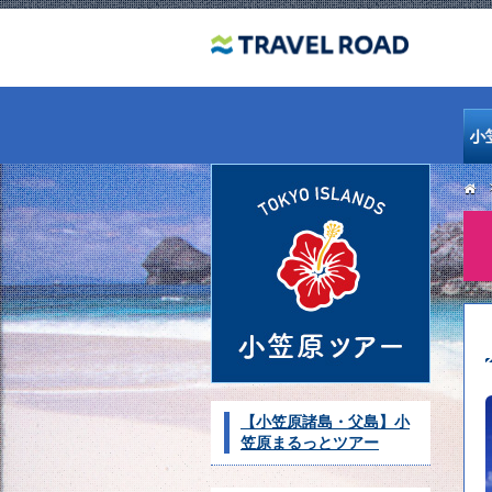
【小笠原諸島・父島】小
笠原まるっとツアー