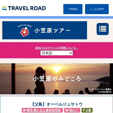
予約確認
よくある質問
当社のコロナウイルス対策について。
【父島】オーベルジュサトウ
東京 島じまん食材使用店
味わう
父島