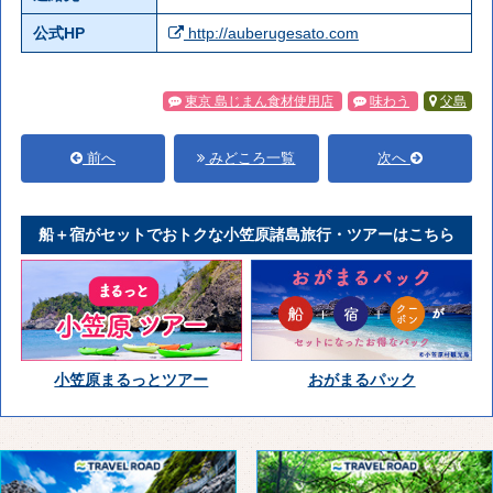
公式HP
http://auberugesato.com
東京 島じまん食材使用店
味わう
父島
前へ
みどころ一覧
次へ
船＋宿がセットでおトクな小笠原諸島旅行・ツアーはこちら
小笠原まるっとツアー
おがまるパック