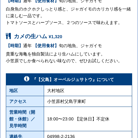
【時期】
通年
【使用食材】
旬の地魚、ジャガイモ
白身魚のホクホクしっとり感と、ジャガイモのカリカリ感を一緒
に楽しむ一品です。
トマトソースとハーブソース、２つのソースで味わえます。
カメの生ハム
¥1,320
【時期】
通年
【使用食材】
旬の地魚、ジャガイモ
貴重な海亀を独自製法により生ハムにしています。
小笠原でしか食べられない味なので、ぜひお試しください。
『【父島】オーベルジュサトウ』について
地区
大村地区
アクセス
小笠原村父島字東町
営業時間（開
館・休館）／
18:00〜23:00 【定休日】不定休
見学時間
連絡先
04998-2-2136