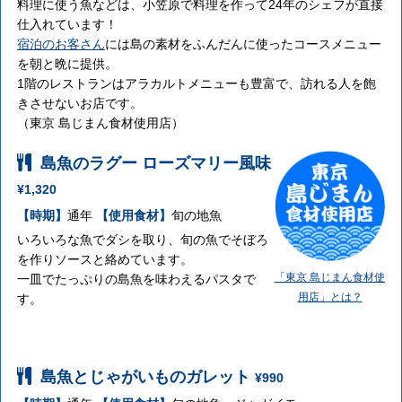
料理に使う魚などは、小笠原で料理を作って24年のシェフが直接
仕入れています！
宿泊のお客さん
には島の素材をふんだんに使ったコースメニュー
を朝と晩に提供。
1階のレストランはアラカルトメニューも豊富で、訪れる人を飽
きさせないお店です。
（東京 島じまん食材使用店）
島魚のラグー ローズマリー風味
¥1,320
【時期】
通年
【使用食材】
旬の地魚
いろいろな魚でダシを取り、旬の魚でそぼろ
を作りソースと絡めています。
「東京 島じまん食材使
一皿でたっぷりの島魚を味わえるパスタで
用店」とは？
す。
島魚とじゃがいものガレット
¥990