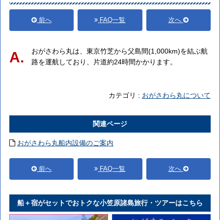
前へ
FAQ一覧
次へ
おがさわら丸は、東京竹芝から父島間(1,000km)を結ぶ航
A.
路を運航しており、片道約24時間かかります。
カテゴリ :
おがさわら丸について
関連ページ
おがさわら丸船内設備のご案内
前へ
FAQ一覧
次へ
船＋宿がセットでおトクな小笠原諸島旅行・ツアーはこちら