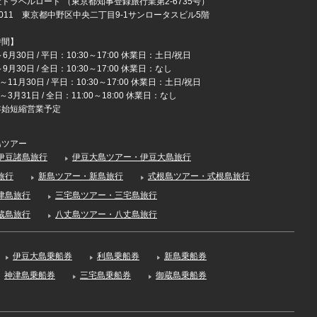
トラベルロード （東京都知事登録旅行業第2-6735号）
-0011 東京都中野区中央二丁目9-1サンロータスビル5階
時間】
6月30日 / 平日：10:30～17:00 休業日：土日/祝日
9月30日 / 全日：10:30～17:00 休業日：なし
～11月30日 / 平日：10:30～17:00 休業日：土日/祝日
～3月31日 / 全日：11:00～18:00 休業日：なし
年始短縮営業予定
島ツアー
伊豆諸島旅行
伊豆大島ツアー・伊豆大島旅行
旅行
新島ツアー・新島旅行
式根島ツアー・式根島旅行
津島旅行
三宅島ツアー・三宅島旅行
蔵島旅行
八丈島ツアー・八丈島旅行
伊豆大島乗船券
利島乗船券
新島乗船券
神津島乗船券
三宅島乗船券
御蔵島乗船券