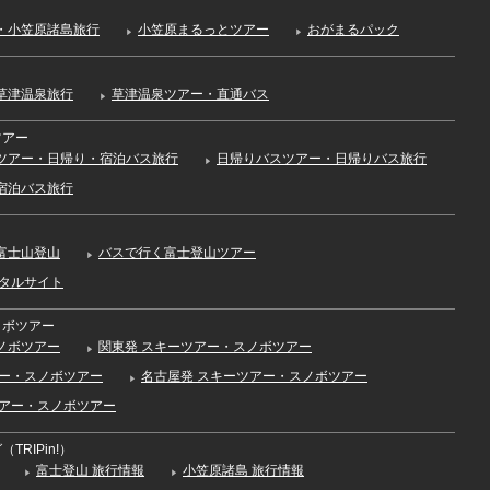
・小笠原諸島旅行
小笠原まるっとツアー
おがまるパック
草津温泉旅行
草津温泉ツアー・直通バス
ツアー
ツアー・日帰り・宿泊バス旅行
日帰りバスツアー・日帰りバス旅行
宿泊バス旅行
富士山登山
バスで行く富士登山ツアー
ータルサイト
ノボツアー
ノボツアー
関東発 スキーツアー・スノボツアー
アー・スノボツアー
名古屋発 スキーツアー・スノボツアー
ツアー・スノボツアー
TRIPin!）
富士登山 旅行情報
小笠原諸島 旅行情報