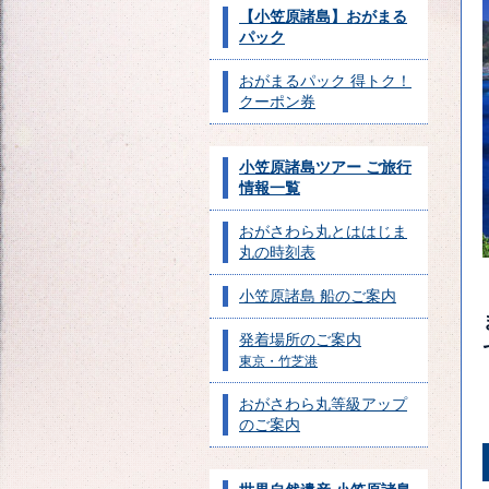
【小笠原諸島】おがまる
パック
おがまるパック 得トク！
クーポン券
小笠原諸島ツアー ご旅行
情報一覧
おがさわら丸とははじま
丸の時刻表
小笠原諸島 船のご案内
発着場所のご案内
東京・竹芝港
おがさわら丸等級アップ
のご案内