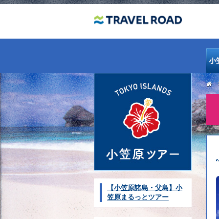
【小笠原諸島・父島】小
笠原まるっとツアー