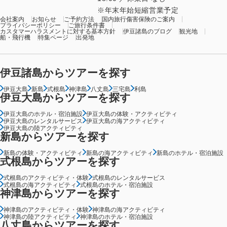
年末年始短縮営業予定
会社案内
お知らせ
ご予約方法
国内旅行傷害保険のご案内
プライバシーポリシー
ご旅行条件書
カスタマーハラスメントに対する基本方針
伊豆諸島のブログ
観光地
船・飛行機
特集ページ
出発地
伊豆諸島からツアーを探す
伊豆大島
新島
式根島
神津島
八丈島
三宅島
利島
伊豆大島からツアーを探す
伊豆大島のホテル・宿泊施設
伊豆大島の体験・アクティビティ
伊豆大島のレンタルサービス
伊豆大島の海アクティビティ
伊豆大島の陸アクティビティ
新島からツアーを探す
新島の体験・アクティビティ
新島の海アクティビティ
新島のホテル・宿泊施設
式根島からツアーを探す
式根島のアクティビティ・体験
式根島のレンタルサービス
式根島の海アクティビティ
式根島のホテル・宿泊施設
神津島からツアーを探す
神津島のアクティビティ・体験
神津島の海アクティビティ
神津島の陸アクティビティ
神津島のホテル・宿泊施設
八丈島からツアーを探す