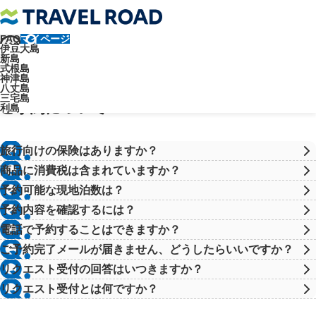
FAQ
マイページ
トラベルロード
よくあるご質問
ご予約・お手続きについて
伊豆大島
ご予約について
新島
式根島
よくあるご質問
神津島
八丈島
三宅島
ご予約について
利島
旅行向けの保険はありますか？
商品に消費税は含まれていますか？
予約可能な現地泊数は？
予約内容を確認するには？
電話で予約することはできますか？
ご予約完了メールが届きません、どうしたらいいですか？
リクエスト受付の回答はいつきますか？
リクエスト受付とは何ですか？