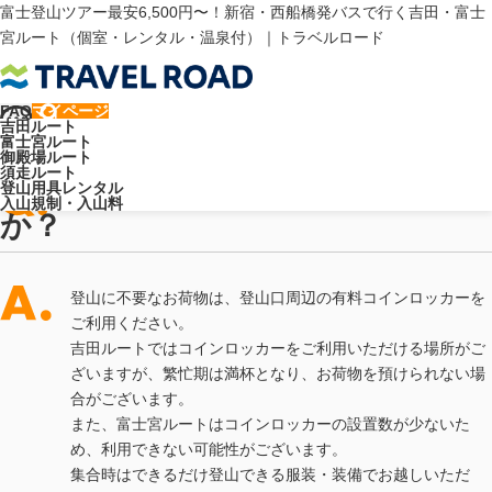
富士登山ツアー最安6,500円〜！新宿・西船橋発バスで行く吉田・富士
宮ルート（個室・レンタル・温泉付）｜トラベルロード
トラベルロード
よくあるご質問
富士山・富士登山について
FAQ
荷物を預けられる場所はありますか？
マイページ
吉田ルート
よくあるご質問
富士宮ルート
御殿場ルート
荷物を預けられる場所はあります
須走ルート
登山用具レンタル
入山規制・入山料
か？
登山に不要なお荷物は、登山口周辺の有料コインロッカーを
ご利用ください。
吉田ルートではコインロッカーをご利用いただける場所がご
ざいますが、繁忙期は満杯となり、お荷物を預けられない場
合がございます。
また、富士宮ルートはコインロッカーの設置数が少ないた
め、利用できない可能性がございます。
集合時はできるだけ登山できる服装・装備でお越しいただ