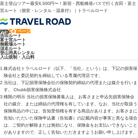
富士登山ツアー最安6,500円〜！新宿・西船橋発バスで行く吉田・富士
宮ルート（個室・レンタル・温泉付）｜トラベルロード
トラベルロード
国内旅行傷害保険のご案内
FAQ
マイページ
吉田ルート
国内旅行傷害保険のご案内
富士宮ルート
御殿場ルート
須走ルート
登山用具レンタル
損害保険商品のご案内にあたって
入山規制・入山料
株式会社トラベルロード（以下、「当社」という）は、下記の損害保
険会社と委託契約を締結している専属代理店です。
当社は、下記損害保険会社の保険契約締結の代理または媒介を行いま
す。 Chubb損害保険株式会社
権限の明示 当社の損害保険募集人は、お客さまと申込先損害保険会
社の媒介、または締結の代理権を有しています。なお、当社が取扱う
保険商品の中には、告知受領権を有する商品があります。お客さまに
告知いただいた保険申込書（告知書）の記載内容が事実と異なる場合
は、ご契約が解除または無効になり、保険金をお支払いできないこと
がありますので、正しく告知いただきますようお願い申し上げます。