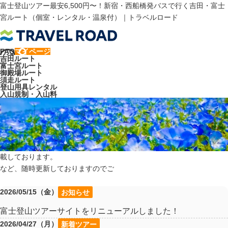
富士登山ツアー最安6,500円〜！新宿・西船橋発バスで行く吉田・富士
宮ルート（個室・レンタル・温泉付）｜トラベルロード
トラベルロード
お知らせ
FAQ
マイページ
トラベルロードからのお知らせ
吉田ルート
富士宮ルート
御殿場ルート
須走ルート
登山用具レンタル
入山規制・入山料
載しております。
など、随時更新しておりますのでご
2026/05/15（金）
お知らせ
富士登山ツアーサイトをリニューアルしました！
2026/04/27（月）
新着ツアー