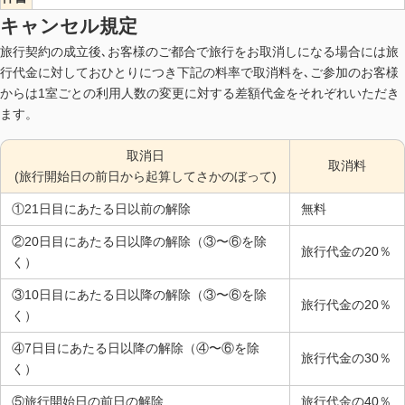
キャンセル規定
旅行契約の成立後､お客様のご都合で旅行をお取消しになる場合には旅
行代金に対しておひとりにつき下記の料率で取消料を､ご参加のお客様
からは1室ごとの利用人数の変更に対する差額代金をそれぞれいただき
ます。
取消日
取消料
(旅行開始日の前日から起算してさかのぼって)
①21日目にあたる日以前の解除
無料
②20日目にあたる日以降の解除（③〜⑥を除
旅行代金の20％
く）
③10日目にあたる日以降の解除（③〜⑥を除
旅行代金の20％
く）
④7日目にあたる日以降の解除（④〜⑥を除
旅行代金の30％
く）
⑤旅行開始日の前日の解除
旅行代金の40％