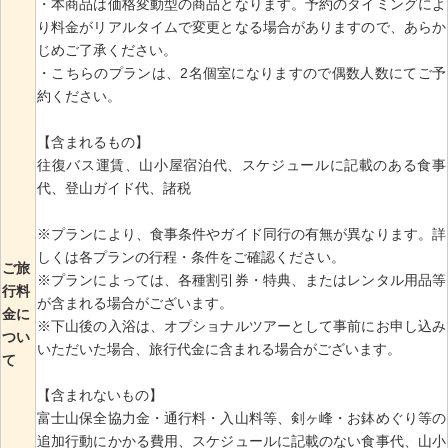
・本商品は価格変動型の商品となります。予約のタイミングによ
り料金がリアルタイムで変更となる場合がありますので、あらか
じめご了承ください。
・こちらのプランは、2名個室になりますので偶数人数にてご予
約ください。
【含まれるもの】
往復バス運賃、山小屋宿泊代、スケジュールに記載のある食事
代、登山ガイド代、諸税
※プランにより、食事条件やガイド同行の有無が異なります。詳
しくは各プランの行程・条件をご確認ください。
ご旅
※プランによっては、各種割引券・特典、またはレンタル用品等
行料
が含まれる場合がございます。
金に
※下山後の入浴は、オプショナルツアーとして事前にお申し込み
つい
いただいた場合、旅行代金に含まれる場合がございます。
て
【含まれないもの】
富士山保全協力金・通行料・入山料等、剣ヶ峰・お鉢めぐり等の
追加行動にかかる費用、スケジュールに記載のない食事代、山小