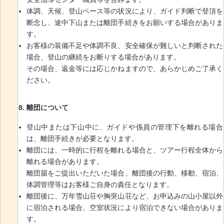
体調、天候、登山ペース等の状況により、ガイド判断で登頂を
断念し、途中下山または離団手続きをお願いする場合がありま
す。
お客様の装備不足や体調不良、安全確保が難しいと判断された
場合、登山の継続をお断りする場合があります。
その場合、返金等には応じかねますので、あらかじめご了承く
ださい。
離団について
登山中または下山中に、ガイドや係員の管理下を離れる場合
は、離団手続きが必要となります。
離団には、一時的に行程を離れる場合と、ツアー行程全体から
離れる場合があります。
離団届をご提出いただいた場合、離団後の行動、移動、宿泊、
体調管理等はお客様ご自身の責任となります。
離団後に、万年雪山荘や胸突山荘など、お申込みの山小屋以外
に宿泊される場合、空室状況により宿泊できない場合がありま
す。