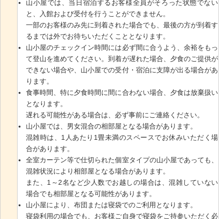
山小屋では、当日宿泊するお客様全員がそろった状態でない
と、入館および受付を行うことができません。
一部のお客様のみ先に到着された場合でも、最後の方が到着す
るまでは外でお待ちいただくこととなります。
山小屋のチェックイン時間には必ず間に合うよう、余裕をもっ
て登山を進めてください。到着が遅れた場合、夕食のご提供が
できない場合や、山小屋での受付・宿泊に支障が出る場合があ
ります。
食事時間、特に夕食時間に間に合わない場合、夕食は放棄扱い
となります。
遅れる可能性がある場合は、必ず事前にご連絡ください。
山小屋では、男女混合の相部屋となる場合があります。
混雑時は、1人あたり1畳未満のスペースでお休みいただく場
合があります。
全室カーテン等で仕切られた個室タイプの山小屋であっても、
混雑状況により相部屋となる場合があります。
また、1～2名など少人数でお越しの場合は、混雑していない
場合でも相部屋となる可能性があります。
山小屋により、布団または寝袋でのご利用となります。
寝袋利用の場合でも、お客様ご自身で寝袋をご持参いただく必