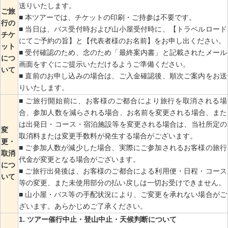
送りいたします。
ご旅
■ 本ツアーでは、チケットの印刷・ご持参は不要です。
行の
■ 当日は、バス受付時および山小屋受付時に、【トラベルロード
チケ
にてご予約の旨】と【代表者様のお名前】をお申し出ください。
ット
■ 受付確認のため、念のため「最終案内書」と記載されたメール
につ
画面をすぐにご提示いただけるようご準備ください。
いて
■ 直前のお申し込みの場合は、ご入金確認後、順次ご案内をお送
りいたします。
■ ご旅行開始前に、お客様のご都合により旅行を取消される場
合、参加人数を減らされる場合、お名前を変更される場合、また
は出発日・コース・宿泊施設等を変更される場合は、当社所定の
変
取消料または変更手数料が発生する場合がございます。
更・
■ ご参加人数が減少した場合、実際にご参加されるお客様の旅行
取消
代金が変更となる場合がございます。
につ
■ ご旅行出発後は、お客様のご都合による利用便・日程・コース
いて
等の変更、また未使用部分の払い戻しは一切お受けできません。
■ 山小屋・バス等の手配状況により、ご変更を承れない場合がご
ざいます。あらかじめご了承ください。
ツアー催行中止・登山中止・天候判断について