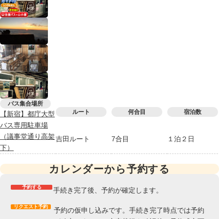
バス集合場所
ルート
何合目
宿泊数
【新宿】都庁大型
バス専用駐車場
（議事堂通り高架
吉田ルート
7合目
１泊２日
下）
カレンダーから予約する
予約する
手続き完了後、予約が確定します。
リクエスト予約
予約の仮申し込みです。手続き完了時点では予約