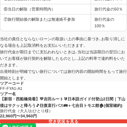
⑥当日の解除（営業時間内）
旅行代金の50％
⑦旅行開始後の解除または無連絡不参加
旅行代金の
100％
当社の責任とならないローンの取扱い上の事由に基づき､お取り消しに
なる場合も上記取消料をお支払いいただきます。
旅行代金が期日までに支払われないときは､当社は当該期日の翌日にお
いてお客様が旅行契約を解除したものとし､上記の料率で違約料をいた
だきます。
出発時刻が明確でない旅行については旅行内容の開始時間をもって旅行
開始とします。
ツアーコード
FF-FYA1-A1
ツアー名
【新宿・西船橋発着】💛吉田ルート🔰日本語ガイド付登山2日間｜下山
後はサクッと帰ろう🎵往復直行バス🚌＋七合目トモエ館🏠(個室確約)
旅行代金（大人/おひとり様）
22,960円〜34,960円
空き状況を見る