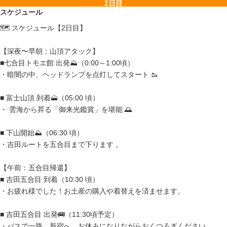
2日目
スケジュール
🗺️ スケジュール【2日目】
【深夜〜早朝：山頂アタック】
■七合目トモエ館 出発⛰️（0:00～1:00頃）
・暗闇の中、ヘッドランプを点灯してスタート 🥾
■ 富士山頂 到着🗻（05:00 頃）
・ 雲海から昇る「御来光鑑賞」を堪能 🌅
■ 下山開始⛰️（06:30 頃）
・吉田ルートを五合目まで下ります 。
【午前：五合目帰還】
■ 吉田五合目 到着（10:30 頃）
・お疲れ様でした！お土産の購入や着替えを済ませます。
■ 吉田五合目 出発🚌（11:30頃予定）
・バスで一路、新宿へ。お休みになりながらおくつろぎください。