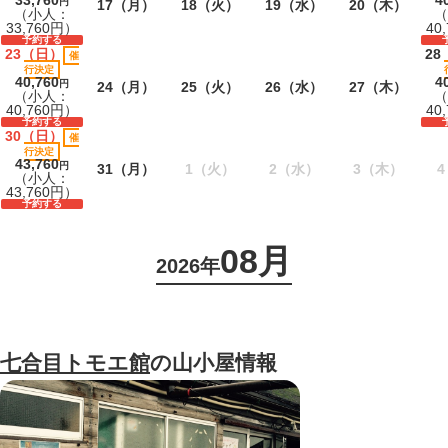
円
17
（月）
18
（火）
19
（水）
20
（木）
（小人：
（
33,760円）
40
予約する
23
（日）
28
催
行決定
40,760
4
円
24
（月）
25
（火）
26
（水）
27
（木）
（小人：
（
40,760円）
40
予約する
30
（日）
催
行決定
43,760
円
31
（月）
1
（火）
2
（水）
3
（木）
4
（小人：
43,760円）
予約する
08月
2026年
七合目トモエ館
の山小屋情報