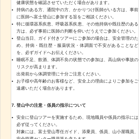
健康状態を確認させていただく場合があります。
持病のある方、通院中の方、かかりつけ医師がいる方は、事前
に医師へ富士登山に参加する旨をご相談ください。
特に循環器系疾患、呼吸器系疾患、その他持病や既往歴のある
方は、必ず事前に医師の判断を仰いだうえでご参加ください。
登山当日、ガイド付きツアーにご参加の場合は、安全管理のた
め、持病・既往歴・服薬状況・体調面で不安があることなど
を、必ずガイドへお伝えください。
睡眠不足、飲酒、体調不良の状態での参加は、高山病や事故の
リスクが高まります。
出発前から体調管理に十分ご注意ください。
お子様や高年齢のお客様など、安全上の理由によりご参加をご
遠慮いただく場合があります。
登山中の注意・係員の指示について
安全に登山ツアーを実施するため、現地職員や係員の指示には
必ず従ってください。
対象には、富士登山専任ガイド、添乗員、係員、山小屋職員、
安全指導センター職員等を含みます。