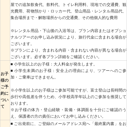
屋での追加飲食代、飲料代、トイレ利用料、現地での交通費、観
光費用、荷物預かり・ロッカー代、登山用品・レンタル用品代、
集合場所まで・解散場所からの交通費、その他個人的な費用
※レンタル用品・下山後の入浴等は、プラン内容またはオプショ
ナルツアーのお申し込み状況により、旅行代金に含まれる場合が
ございます。
※プランにより、含まれる内容・含まれない内容が異なる場合が
ございます。必ず各プラン詳細をご確認ください。
■ 小学生以上のお子様：大人料金が発生します。
■ 小学生未満のお子様：安全上の理由により、ツアーへのご参
お子
加・ご乗車はできません。
様の
ご予
※小学生以上のお子様はご参加可能ですが、富士登山は長時間の
約に
歩行や高低差を伴うため、小学校高学年以上のご参加を推奨して
つい
おります。
て
※お子様の体力・登山経験・装備・体調面を十分にご確認のう
え、保護者の方の責任においてお申し込みください。
■ ご出発前に、ご登録のメールアドレス宛へ「最終案内書」をお