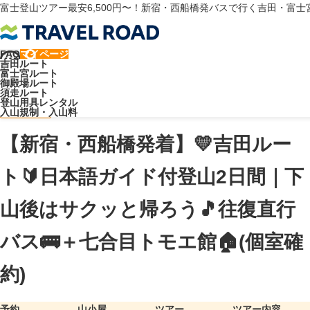
富士登山ツアー最安6,500円〜！新宿・西船橋発バスで行く吉田・富
FAQ
マイページ
トラベルロード
吉田ルート
吉田ルート
富士宮ルート
【新宿・西船橋発着】💛吉田ルート🔰日本語ガイド付登山2日間｜下山
御殿場ルート
須走ルート
後はサクッと帰ろう🎵往復直行バス🚌＋七合目トモエ館🏠(個室確約)
登山用具レンタル
ガイド同行
入山規制・入山料
【新宿・西船橋発着】💛吉田ルー
ト🔰日本語ガイド付登山2日間｜下
山後はサクッと帰ろう🎵往復直行
バス🚌＋七合目トモエ館🏠(個室確
約)
予約
山小屋
ツアー
ツアー内容