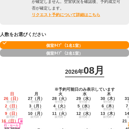
が確定しません。空室状況を確認後、予約成立可
否が確定します。
リクエスト予約について詳細はこちら
人数をお選びください
個室ﾀｲﾌﾟ（1名1室）
個室ﾀｲﾌﾟ（2名1室）
08月
2026年
※予約可能日のみ表示しています
日
月
火
水
木
26
（日）
27
（月）
28
（火）
29
（水）
30
（木）
3
受付終了
受付終了
受付終了
受付終了
受付終了
2
（日）
3
（月）
4
（火）
5
（水）
6
（木）
7
受付終了
受付終了
受付終了
受付終了
受付終了
9
（日）
10
（月）
11
（火）
12
（水）
13
（木）
1
販売終了
販売終了
販売終了
販売終了
販売終了
16
（日）
21
催
行・セール
33,760
4