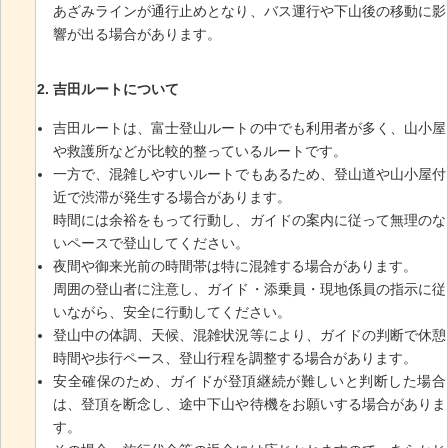
あざみラインが通行止めとなり、バス運行や下山後の移動に影
響が出る場合があります。
吉田ルートについて
吉田ルートは、富士登山ルートの中でも利用者が多く、山小屋
や救護所などが比較的整っているルートです。
一方で、混雑しやすいルートでもあるため、登山道や山小屋付
近で渋滞が発生する場合があります。
時間には余裕をもって行動し、ガイドの案内に従って無理のな
いペースで登山してください。
夜間や御来光前の時間帯は特に混雑する場合があります。
周囲の登山者に注意し、ガイド・添乗員・現地係員の指示に従
いながら、安全に行動してください。
登山中の体調、天候、混雑状況等により、ガイドの判断で休憩
時間や歩行ペース、登山行程を調整する場合があります。
安全確保のため、ガイドが登頂継続が難しいと判断した場合
は、登頂を断念し、途中下山や待機をお願いする場合がありま
す。