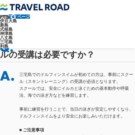
FAQ
マイページ
トラベルロード
よくあるご質問
各島について
三宅島について
伊豆大島
ドルフィンスイム参加前にスクールの受講は必要ですか？
新島
よくあるご質問
式根島
神津島
八丈島
ドルフィンスイム参加前にスクー
三宅島
利島
ルの受講は必要ですか？
三宅島でのドルフィンスイムが初めての方は、事前にスクー
ル（スキントレーニング）の受講が必須となります。
スクールでは、安全にイルカと泳ぐための基本動作や呼吸
法、海での泳ぎ方などを練習します。
事前に練習を行うことで、当日の泳ぎが安定しやすくなり、
ドルフィンスイムをより安全にお楽しみいただけます。
■ ご注意事項