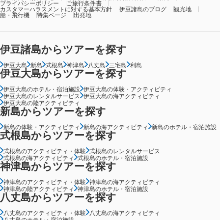
プライバシーポリシー
ご旅行条件書
カスタマーハラスメントに対する基本方針
伊豆諸島のブログ
観光地
船・飛行機
特集ページ
出発地
伊豆諸島からツアーを探す
伊豆大島
新島
式根島
神津島
八丈島
三宅島
利島
伊豆大島からツアーを探す
伊豆大島のホテル・宿泊施設
伊豆大島の体験・アクティビティ
伊豆大島のレンタルサービス
伊豆大島の海アクティビティ
伊豆大島の陸アクティビティ
新島からツアーを探す
新島の体験・アクティビティ
新島の海アクティビティ
新島のホテル・宿泊施設
式根島からツアーを探す
式根島のアクティビティ・体験
式根島のレンタルサービス
式根島の海アクティビティ
式根島のホテル・宿泊施設
神津島からツアーを探す
神津島のアクティビティ・体験
神津島の海アクティビティ
神津島の陸アクティビティ
神津島のホテル・宿泊施設
八丈島からツアーを探す
八丈島のアクティビティ・体験
八丈島の海アクティビティ