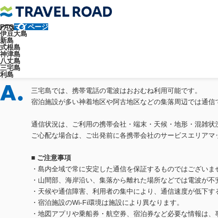
FAQ
マイページ
トラベルロード
よくあるご質問
各島について
三宅島について
伊豆大島
新島
式根島
神津島
三宅島では携帯の電波は入ります
八丈島
三宅島
利島
三宅島では、携帯電話の電波はおおむね利用可能です。
宿泊施設が多い神着地区や阿古地区などの集落周辺では通信
通信状況は、ご利用の携帯会社・端末・天候・地形・混雑状
ご心配な場合は、ご出発前に各携帯会社のサービスエリアマ
■ ご注意事項
・島内全域で常に安定した通信を保証するものではございま
・山間部、海岸沿い、集落から離れた場所などでは電波が不
・天候や通信障害、利用者の集中により、通信速度が低下す
・宿泊施設のWi-Fi環境は施設により異なります。
・地図アプリや乗船券・航空券、宿泊券など必要な情報は、