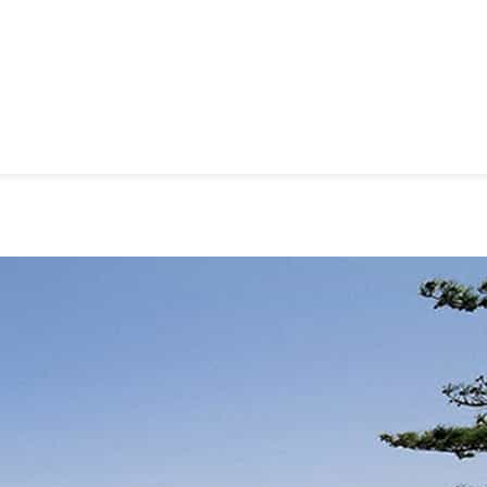
待ちの港 伊豆大島波浮で歴史とグルメ旅
大島波浮で歴史とグルメ旅