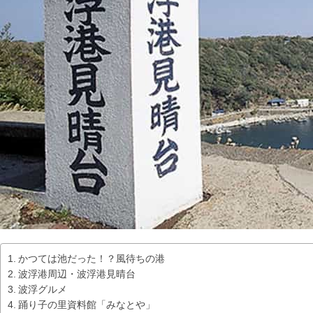
かつては池だった！？風待ちの港
波浮港周辺・波浮港見晴台
波浮グルメ
踊り子の里資料館「みなとや」