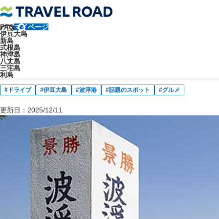
FAQ
マイページ
トラベルロード
伊豆諸島のブログ
伊豆大島
【ノスタルジー】風
伊豆大島
新島
伊豆大島
式根島
神津島
八丈島
【ノスタルジー】風待ちの港 伊豆
三宅島
利島
ドライブ
伊豆大島
波浮港
話題のスポット
グルメ
更新日：
2025/12/11