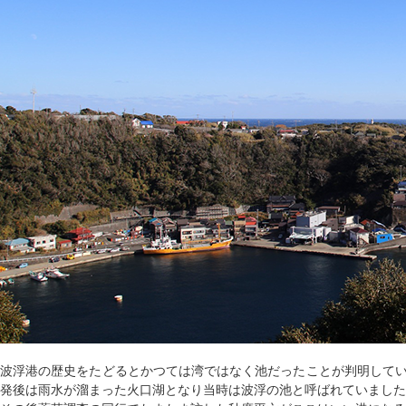
波浮港の歴史をたどるとかつては湾ではなく池だったことが判明してい
発後は雨水が溜まった火口湖となり当時は波浮の池と呼ばれていました