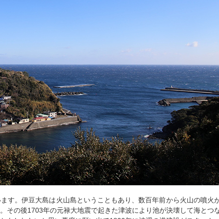
ます。伊豆大島は火山島ということもあり、数百年前から火山の噴火が
。その後1703年の元禄大地震で起きた津波により池が決壊して海とつ