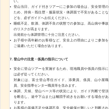
い。
登山当日、ガイド付きツアーにご参加の場合は、安全管理の
ため、持病・既往歴・服薬状況・体調面で不安があることな
どを、必ずガイドへお伝えください。
睡眠不足、飲酒、体調不良の状態での参加は、高山病や事故
のリスクが高まります。
出発前から体調管理に十分ご注意ください。
お子様や高年齢のお客様など、安全上の理由によりご参加を
ご遠慮いただく場合があります。
登山中の注意・係員の指示について
安全に登山ツアーを実施するため、現地職員や係員の指示に
は必ず従ってください。
対象には、富士登山専任ガイド、添乗員、係員、山小屋職
員、安全指導センター職員等を含みます。
体調、天候、登山ペース等の状況により、ガイド判断で登頂
を断念し、途中下山または離団手続きをお願いする場合があ
ります。
お客様の装備不足や体調不良、安全確保が難しいと判断され