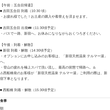
【午前：五合目帰還】
■ 吉田五合目 到着（10:30 頃）
・お疲れ様でした！お土産の購入や着替えを済ませます。
■ 吉田五合目 出発🚌（11:30頃予定）
・バスで一路、新宿へ。お休みになりながらおくつろぎください。
【午後：到着・解散】
■ 新宿 到着・解散（14:30頃予定）
・オプションにお申し込みのお客様は、「新宿天然温泉 テルマー湯」
へ。
・登山の疲れを極上スパで洗い流し、最高の状態で帰路へ。♨️
⚠️西船橋発のお客様が「新宿天然温泉 テルマー湯」ご利用の際は、新
宿下車となります。
■ 西船橋 到着・解散（15:30頃予定）
食事
朝