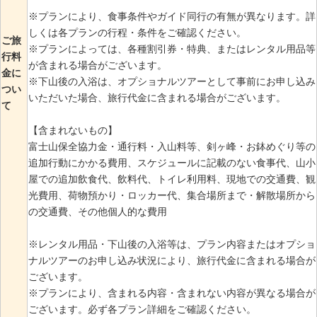
※プランにより、食事条件やガイド同行の有無が異なります。詳
しくは各プランの行程・条件をご確認ください。
ご旅
※プランによっては、各種割引券・特典、またはレンタル用品等
行料
が含まれる場合がございます。
金に
※下山後の入浴は、オプショナルツアーとして事前にお申し込み
つい
いただいた場合、旅行代金に含まれる場合がございます。
て
【含まれないもの】
富士山保全協力金・通行料・入山料等、剣ヶ峰・お鉢めぐり等の
追加行動にかかる費用、スケジュールに記載のない食事代、山小
屋での追加飲食代、飲料代、トイレ利用料、現地での交通費、観
光費用、荷物預かり・ロッカー代、集合場所まで・解散場所から
の交通費、その他個人的な費用
※レンタル用品・下山後の入浴等は、プラン内容またはオプショ
ナルツアーのお申し込み状況により、旅行代金に含まれる場合が
ございます。
※プランにより、含まれる内容・含まれない内容が異なる場合が
ございます。必ず各プラン詳細をご確認ください。