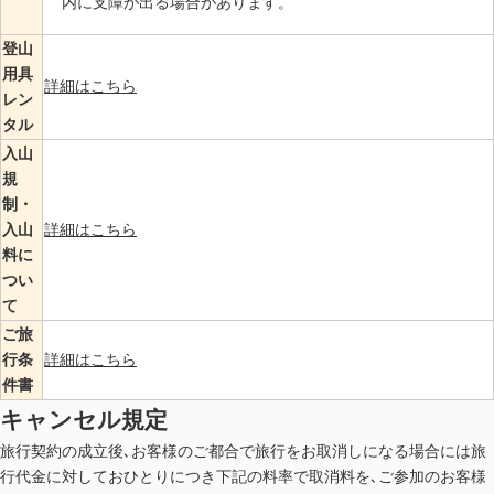
内に支障が出る場合があります。
登山
用具
詳細はこちら
レン
タル
入山
規
制・
入山
詳細はこちら
料に
つい
て
ご旅
行条
詳細はこちら
件書
キャンセル規定
旅行契約の成立後､お客様のご都合で旅行をお取消しになる場合には旅
行代金に対しておひとりにつき下記の料率で取消料を､ご参加のお客様