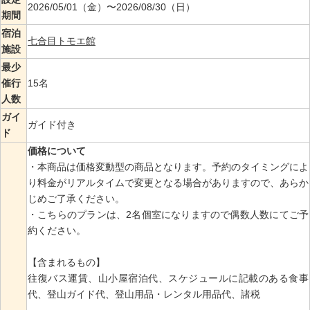
2026/05/01（金）〜2026/08/30（日）
期間
宿泊
七合目トモエ館
施設
最少
催行
15名
人数
ガイ
ガイド付き
ド
価格について
・本商品は価格変動型の商品となります。予約のタイミングによ
り料金がリアルタイムで変更となる場合がありますので、あらか
じめご了承ください。
・こちらのプランは、2名個室になりますので偶数人数にてご予
約ください。
【含まれるもの】
往復バス運賃、山小屋宿泊代、スケジュールに記載のある食事
代、登山ガイド代、登山用品・レンタル用品代、諸税