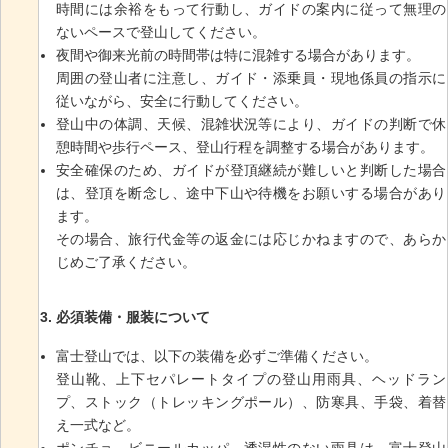
時間には余裕をもって行動し、ガイドの案内に従って無理の
ないペースで登山してください。
夜間や御来光前の時間帯は特に混雑する場合があります。
周囲の登山者に注意し、ガイド・添乗員・現地係員の指示に
従いながら、安全に行動してください。
登山中の体調、天候、混雑状況等により、ガイドの判断で休
憩時間や歩行ペース、登山行程を調整する場合があります。
安全確保のため、ガイドが登頂継続が難しいと判断した場合
は、登頂を断念し、途中下山や待機をお願いする場合があり
ます。
その場合、旅行代金等の返金には応じかねますので、あらか
じめご了承ください。
必須装備・服装について
富士登山では、以下の装備を必ずご準備ください。
登山靴、上下セパレートタイプの登山用雨具、ヘッドラン
プ、ストック（トレッキングポール）、防寒具、手袋、着替
え一式など。