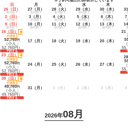
日
月
火
水
木
26
（日）
27
（月）
28
（火）
29
（水）
30
（木）
3
受付終了
受付終了
受付終了
受付終了
受付終了
2
（日）
3
（月）
4
（火）
5
（水）
6
（木）
7
受付終了
受付終了
受付終了
受付終了
受付終了
9
（日）
10
（月）
11
（火）
12
（水）
13
（木）
1
販売終了
販売終了
販売終了
販売終了
販売終了
16
（日）
21
催
行決定
52,760
5
円
17
（月）
18
（火）
19
（水）
20
（木）
（小人：
（
52,760円）
55
予約する
23
（日）
催
2
行決定
5
52,760
円
24
（月）
25
（火）
26
（水）
27
（木）
（
（小人：
55
52,760円）
予約する
30
（日）
催
行決定
49,760
円
31
（月）
1
（火）
2
（水）
3
（木）
4
（小人：
49,760円）
予約する
08月
2026年