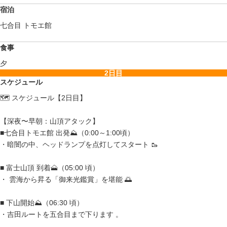
宿泊
七合目 トモエ館
食事
夕
2日目
スケジュール
🗺️ スケジュール【2日目】
【深夜〜早朝：山頂アタック】
■七合目トモエ館 出発⛰️（0:00～1:00頃）
・暗闇の中、ヘッドランプを点灯してスタート 🥾
■ 富士山頂 到着🗻（05:00 頃）
・ 雲海から昇る「御来光鑑賞」を堪能 🌅
■ 下山開始⛰️（06:30 頃）
・吉田ルートを五合目まで下ります 。