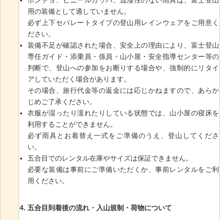
ポンチョ、ビニールカッパ、透湿性のない雨具は、富士登山
用の装備として適していません。
必ず上下セパレートタイプの登山用レインウェアをご用意く
ださい。
装備不足が確認された場合、安全上の理由により、富士登山
専任ガイド・添乗員・係員・山小屋・安全指導センター等の
判断で、登山への参加をお断りする場合や、強制的にリタイ
アしていただく場合があります。
その場合、旅行代金等の返金には応じかねますので、あらか
じめご了承ください。
衣服が湿ったり濡れたりしている状態では、山小屋の寝床を
利用することができません。
必ず雨具とお着替え一式をご準備のうえ、登山してくださ
い。
五合目でのレンタル在庫やサイズは保証できません。
必要な装備は事前にご準備いただくか、事前レンタルをご利
用ください。
五合目到着後の流れ・入山規制・荷物について