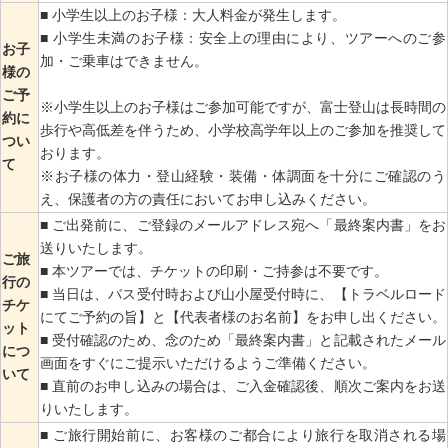
■ 小学生以上のお子様：大人料金が発生します。
■ 小学生未満のお子様：安全上の理由により、ツアーへのご参
お子
加・ご乗車はできません。
様の
ご予
※小学生以上のお子様はご参加可能ですが、富士登山は長時間の
約に
歩行や高低差を伴うため、小学校高学年以上のご参加を推奨して
つい
おります。
て
※お子様の体力・登山経験・装備・体調面を十分にご確認のう
え、保護者の方の責任においてお申し込みください。
■ ご出発前に、ご登録のメールアドレス宛へ「最終案内書」をお
送りいたします。
ご旅
■ 本ツアーでは、チケットの印刷・ご持参は不要です。
行の
■ 当日は、バス受付時および山小屋受付時に、【トラベルロード
チケ
にてご予約の旨】と【代表者様のお名前】をお申し出ください。
ット
■ 受付確認のため、念のため「最終案内書」と記載されたメール
につ
画面をすぐにご提示いただけるようご準備ください。
いて
■ 直前のお申し込みの場合は、ご入金確認後、順次ご案内をお送
りいたします。
■ ご旅行開始前に、お客様のご都合により旅行を取消される場