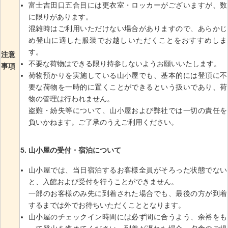
富士吉田口五合目には更衣室・ロッカーがございますが、数
に限りがあります。
混雑時はご利用いただけない場合がありますので、あらかじ
め登山に適した服装でお越しいただくことをおすすめしま
す。
注意
不要な荷物はできる限り持参しないようお願いいたします。
事項
荷物預かりを実施している山小屋でも、基本的には登頂に不
要な荷物を一時的に置くことができるという扱いであり、荷
物の管理は行われません。
盗難・紛失等について、山小屋および弊社では一切の責任を
負いかねます。ご了承のうえご利用ください。
山小屋の受付・宿泊について
山小屋では、当日宿泊するお客様全員がそろった状態でない
と、入館および受付を行うことができません。
一部のお客様のみ先に到着された場合でも、最後の方が到着
するまでは外でお待ちいただくこととなります。
山小屋のチェックイン時間には必ず間に合うよう、余裕をも