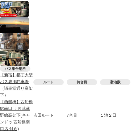
バス集合場所
【新宿】都庁大型
バス専用駐車場
ルート
何合目
宿泊数
（議事堂通り高架
下）
【西船橋】西船橋
駅南口 ＪＲ武蔵
野線高架下(キャ
吉田ルート
7合目
１泊２日
ンドゥ 西船橋南
口店 付近)