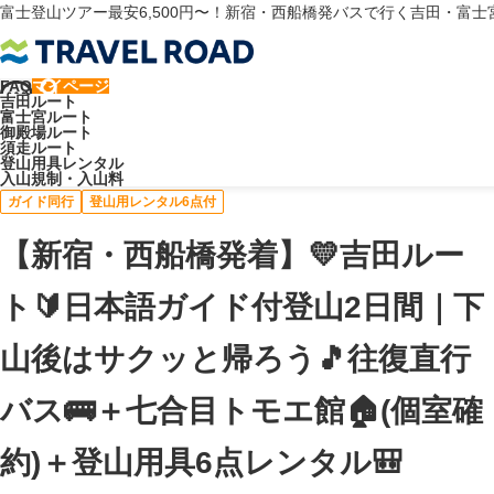
富士登山ツアー最安6,500円〜！新宿・西船橋発バスで行く吉田・富
FAQ
マイページ
トラベルロード
吉田ルート
吉田ルート
富士宮ルート
【新宿・西船橋発着】💛吉田ルート🔰日本語ガイド付登山2日間｜下山
御殿場ルート
須走ルート
後はサクッと帰ろう🎵往復直行バス🚌＋七合目トモエ館🏠(個室確約)＋
登山用具レンタル
登山用具6点レンタル🎒
入山規制・入山料
ガイド同行
登山用レンタル6点付
【新宿・西船橋発着】💛吉田ルー
ト🔰日本語ガイド付登山2日間｜下
山後はサクッと帰ろう🎵往復直行
バス🚌＋七合目トモエ館🏠(個室確
約)＋登山用具6点レンタル🎒