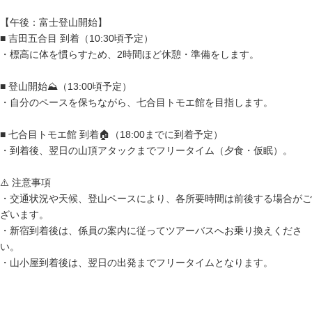
【午後：富士登山開始】
■ 吉田五合目 到着（10:30頃予定）
・標高に体を慣らすため、2時間ほど休憩・準備をします。
■ 登山開始⛰️（13:00頃予定）
・自分のペースを保ちながら、七合目トモエ館を目指します。
■ 七合目トモエ館 到着🏠（18:00までに到着予定）
・到着後、翌日の山頂アタックまでフリータイム（夕食・仮眠）。
⚠️ 注意事項
・交通状況や天候、登山ペースにより、各所要時間は前後する場合がご
ざいます。
・新宿到着後は、係員の案内に従ってツアーバスへお乗り換えくださ
い。
・山小屋到着後は、翌日の出発までフリータイムとなります。