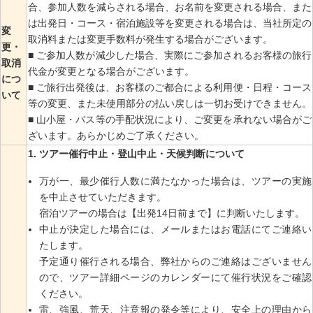
合、参加人数を減らされる場合、お名前を変更される場合、また
は出発日・コース・宿泊施設等を変更される場合は、当社所定の
変
取消料または変更手数料が発生する場合がございます。
更・
■ ご参加人数が減少した場合、実際にご参加されるお客様の旅行
取消
代金が変更となる場合がございます。
につ
■ ご旅行出発後は、お客様のご都合による利用便・日程・コース
いて
等の変更、また未使用部分の払い戻しは一切お受けできません。
■ 山小屋・バス等の手配状況により、ご変更を承れない場合がご
ざいます。あらかじめご了承ください。
ツアー催行中止・登山中止・天候判断について
万が一、最少催行人数に満たなかった場合は、ツアーの実施
を中止させていただきます。
宿泊ツアーの場合は【出発14日前まで】に判断いたします。
中止が決定した場合には、メールまたはお電話にてご連絡い
たします。
予定通り催行される場合、弊社からのご連絡はございません
ので、ツアー詳細ページのカレンダーにて催行状況をご確認
ください。
雷、強風、荒天、注意報の発令等により、安全上の理由から