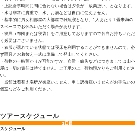
・上記食事時間に間に合わない場合は夕食が「放棄扱い」となります。
・水は非常に貴重で、水、お湯などは自由に使えません。
・基本的に男女相部屋の大部屋で雑魚寝となり、1人あたり１畳未満の
スペースでお休みいただく場合があります。
・寝具（布団または寝袋）をご用意しておりますので各自お持ちいただ
く必要はございません。
・衣服が濡れている状態では寝床を利用することができませんので、必
ず雨具とお着替え一式は準備して登山してください。
・荷物の一時預かりが可能ですが、盗難・紛失などにつきましては山小
屋は一切の責任は持てません。ご了承の上、荷物預かりをご利用くださ
い。
・当館は着替え場所が御座いません。申し訳御座いませんがお手洗いの
個室などをご利用ください。
ツアースケジュール
1日目
スケジュール