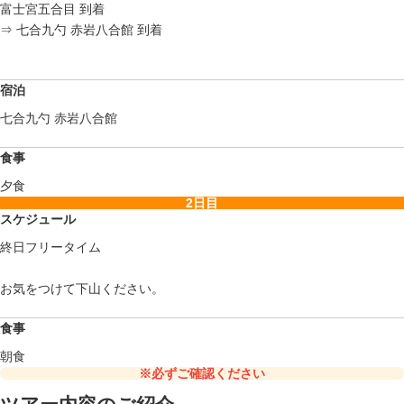
富士宮五合目 到着
⇒ 七合九勺 赤岩八合館 到着
宿泊
七合九勺 赤岩八合館
食事
夕食
2日目
スケジュール
終日フリータイム
お気をつけて下山ください。
食事
朝食
※必ずご確認ください