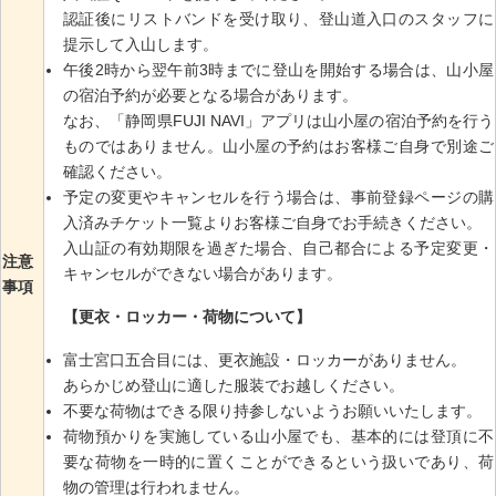
認証後にリストバンドを受け取り、登山道入口のスタッフに
提示して入山します。
午後2時から翌午前3時までに登山を開始する場合は、山小屋
の宿泊予約が必要となる場合があります。
なお、「静岡県FUJI NAVI」アプリは山小屋の宿泊予約を行う
ものではありません。山小屋の予約はお客様ご自身で別途ご
確認ください。
予定の変更やキャンセルを行う場合は、事前登録ページの購
入済みチケット一覧よりお客様ご自身でお手続きください。
入山証の有効期限を過ぎた場合、自己都合による予定変更・
注意
キャンセルができない場合があります。
事項
【更衣・ロッカー・荷物について】
富士宮口五合目には、更衣施設・ロッカーがありません。
あらかじめ登山に適した服装でお越しください。
不要な荷物はできる限り持参しないようお願いいたします。
荷物預かりを実施している山小屋でも、基本的には登頂に不
要な荷物を一時的に置くことができるという扱いであり、荷
物の管理は行われません。