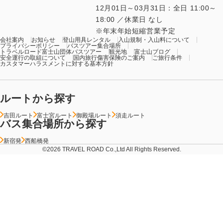
12月01日～03月31日：全日 11:00～
18:00 ／休業日 なし
年末年始短縮営業予定
会社案内
お知らせ
登山用具レンタル
入山規制・入山料について
プライバシーポリシー
バスツアー集合場所
トラベルロード富士山団体バスツアー
観光地
富士山ブログ
安全運行の取組について
国内旅行傷害保険のご案内
ご旅行条件
カスタマーハラスメントに対する基本方針
ルートから探す
吉田ルート
富士宮ルート
御殿場ルート
須走ルート
バス集合場所から探す
新宿発
西船橋発
©2026 TRAVEL ROAD Co.,Ltd All Rights Reserved.