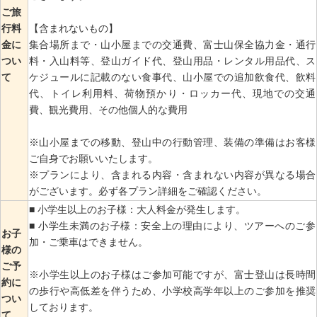
ご旅
行料
【含まれないもの】
金に
集合場所まで・山小屋までの交通費、富士山保全協力金・通行
つい
料・入山料等、登山ガイド代、登山用品・レンタル用品代、ス
て
ケジュールに記載のない食事代、山小屋での追加飲食代、飲料
代、トイレ利用料、荷物預かり・ロッカー代、現地での交通
費、観光費用、その他個人的な費用
※山小屋までの移動、登山中の行動管理、装備の準備はお客様
ご自身でお願いいたします。
※プランにより、含まれる内容・含まれない内容が異なる場合
がございます。必ず各プラン詳細をご確認ください。
■ 小学生以上のお子様：大人料金が発生します。
■ 小学生未満のお子様：安全上の理由により、ツアーへのご参
お子
加・ご乗車はできません。
様の
ご予
※小学生以上のお子様はご参加可能ですが、富士登山は長時間
約に
の歩行や高低差を伴うため、小学校高学年以上のご参加を推奨
つい
しております。
て