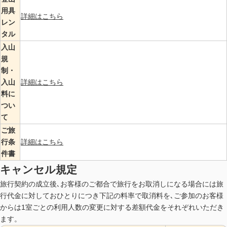
用具
詳細はこちら
レン
タル
入山
規
制・
入山
詳細はこちら
料に
つい
て
ご旅
行条
詳細はこちら
件書
キャンセル規定
旅行契約の成立後､お客様のご都合で旅行をお取消しになる場合には旅
行代金に対しておひとりにつき下記の料率で取消料を､ご参加のお客様
からは1室ごとの利用人数の変更に対する差額代金をそれぞれいただき
ます。