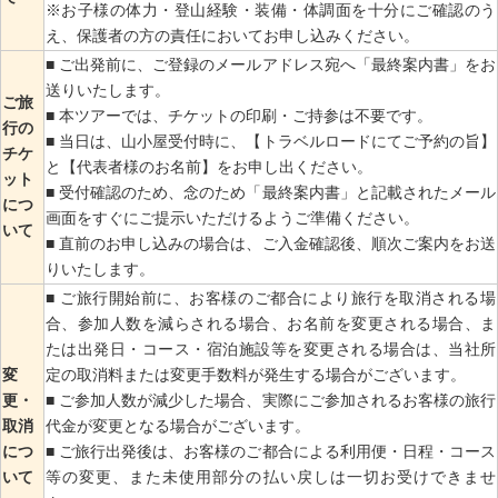
※お子様の体力・登山経験・装備・体調面を十分にご確認のう
え、保護者の方の責任においてお申し込みください。
■ ご出発前に、ご登録のメールアドレス宛へ「最終案内書」をお
送りいたします。
ご旅
■ 本ツアーでは、チケットの印刷・ご持参は不要です。
行の
■ 当日は、山小屋受付時に、【トラベルロードにてご予約の旨】
チケ
と【代表者様のお名前】をお申し出ください。
ット
■ 受付確認のため、念のため「最終案内書」と記載されたメール
につ
画面をすぐにご提示いただけるようご準備ください。
いて
■ 直前のお申し込みの場合は、ご入金確認後、順次ご案内をお送
りいたします。
■ ご旅行開始前に、お客様のご都合により旅行を取消される場
合、参加人数を減らされる場合、お名前を変更される場合、ま
たは出発日・コース・宿泊施設等を変更される場合は、当社所
変
定の取消料または変更手数料が発生する場合がございます。
更・
■ ご参加人数が減少した場合、実際にご参加されるお客様の旅行
取消
代金が変更となる場合がございます。
につ
■ ご旅行出発後は、お客様のご都合による利用便・日程・コース
いて
等の変更、また未使用部分の払い戻しは一切お受けできませ