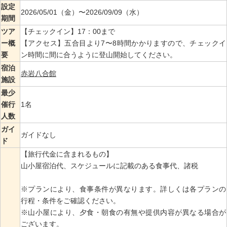
設定
2026/05/01（金）〜2026/09/09（水）
期間
ツア
【チェックイン】17：00まで
ー概
【アクセス】五合目より7〜8時間かかりますので、チェックイ
要
ン時間に間に合うように登山開始してください。
宿泊
赤岩八合館
施設
最少
催行
1名
人数
ガイ
ガイドなし
ド
【旅行代金に含まれるもの】
山小屋宿泊代、スケジュールに記載のある食事代、諸税
※プランにより、食事条件が異なります。詳しくは各プランの
行程・条件をご確認ください。
※山小屋により、夕食・朝食の有無や提供内容が異なる場合が
ございます。