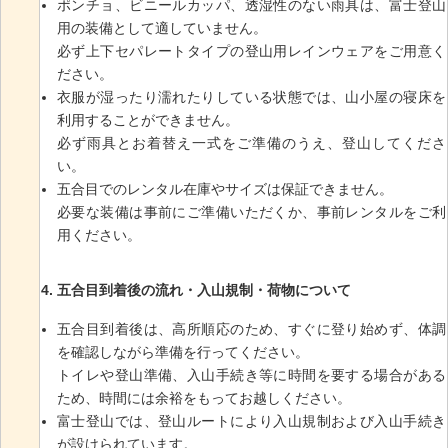
ポンチョ、ビニールカッパ、透湿性のない雨具は、富士登山
用の装備として適していません。
必ず上下セパレートタイプの登山用レインウェアをご用意く
ださい。
衣服が湿ったり濡れたりしている状態では、山小屋の寝床を
利用することができません。
必ず雨具とお着替え一式をご準備のうえ、登山してくださ
い。
五合目でのレンタル在庫やサイズは保証できません。
必要な装備は事前にご準備いただくか、事前レンタルをご利
用ください。
五合目到着後の流れ・入山規制・荷物について
五合目到着後は、高所順応のため、すぐに登り始めず、体調
を確認しながら準備を行ってください。
トイレや登山準備、入山手続き等に時間を要する場合がある
ため、時間には余裕をもってお越しください。
富士登山では、登山ルートにより入山規制および入山手続き
が設けられています。