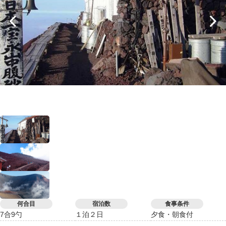
何合目
宿泊数
食事条件
7合9勺
１泊２日
夕食・朝食付