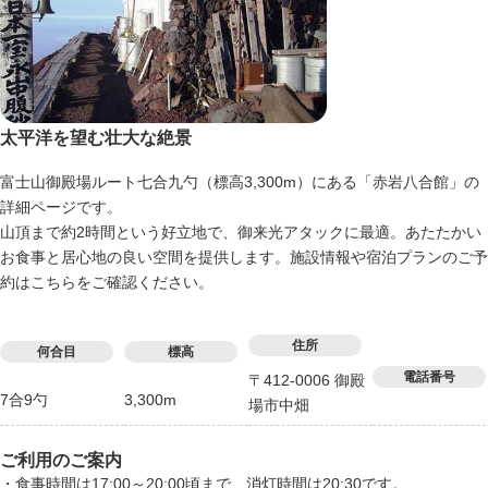
太平洋を望む壮大な絶景
富士山御殿場ルート七合九勺（標高3,300m）にある「赤岩八合館」の
詳細ページです。
山頂まで約2時間という好立地で、御来光アタックに最適。あたたかい
お食事と居心地の良い空間を提供します。施設情報や宿泊プランのご予
約はこちらをご確認ください。
住所
何合目
標高
電話番号
〒412-0006 御殿
7合9勺
3,300m
場市中畑
ご利用のご案内
・食事時間は17:00～20:00頃まで、消灯時間は20:30です。