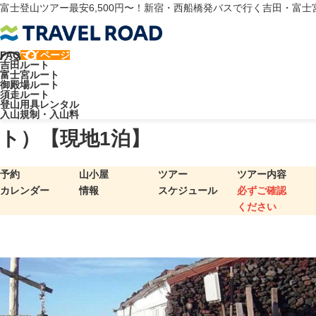
富士登山ツアー最安6,500円〜！新宿・西船橋発バスで行く吉田・富
FAQ
マイページ
トラベルロード
御殿場ルート
吉田ルート
富士宮ルート
七合九勺 赤岩八合館（御殿場ルート）【現地1泊】
御殿場ルート
須走ルート
七合九勺 赤岩八合館（御殿場ルー
登山用具レンタル
入山規制・入山料
ト）【現地1泊】
予約
山小屋
ツアー
ツアー内容
カレンダー
情報
スケジュール
必ずご確認
ください