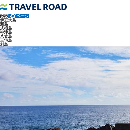
FAQ
マイページ
トラベルロード
観光地
八丈島
八丈島の海とアクティビィとビー
伊豆大島
新島
乙千代ヶ浜（おっちょがはま）
式根島
神津島
八丈島
三宅島
利島