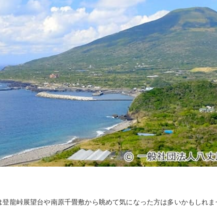
は登龍峠展望台や南原千畳敷から眺めて気になった方は多いかもしれま