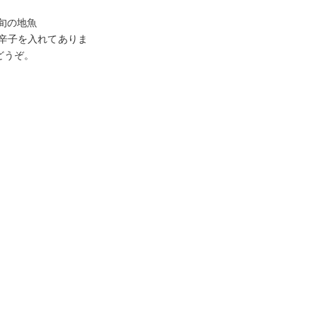
旬の地魚
辛子を入れてありま
どうぞ。