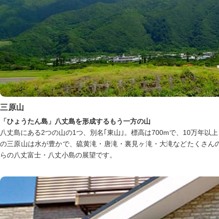
三原山
「ひょうたん島」八丈島を形成するもう一方の山
八丈島にある2つの山の1つ、別名｢東山｣。標高は700mで、10万
の三原山は水が豊かで、硫黄滝・唐滝・裏見ヶ滝・大滝などたくさん
らの八丈富士・八丈小島の展望です。