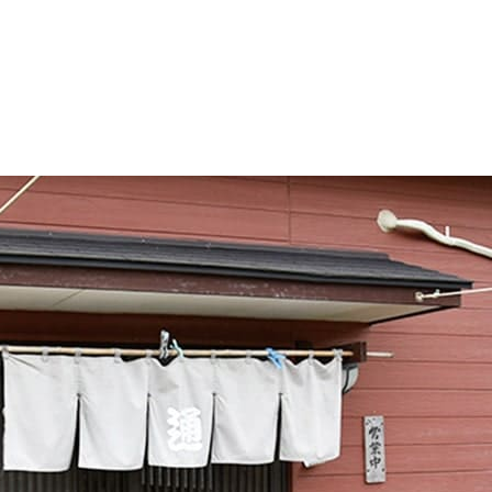
ポット
お食事処 通(みち)