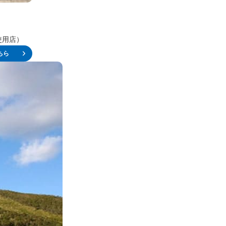
使用店）
ちら