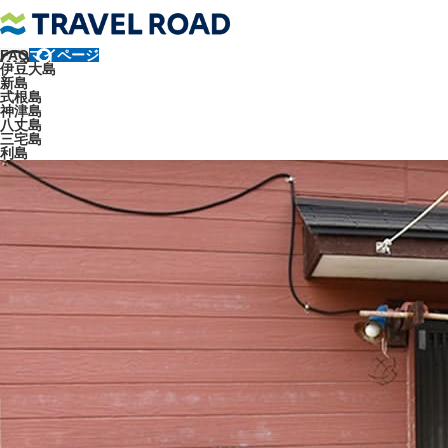
FAQ
マイページ
トラベルロード
観光地
八丈島
八丈島のご当地グルメを楽しむス
伊豆大島
新島
お食事処 通(みち)
式根島
神津島
八丈島
三宅島
利島