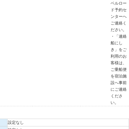
ベルロー
ド予約セ
ンターへ
ご連絡く
ださい。
・「連絡
船にし
き」をご
利用のお
客様は、
ご乗船便
を宿泊施
設へ事前
にご連絡
くださ
い。
設定なし