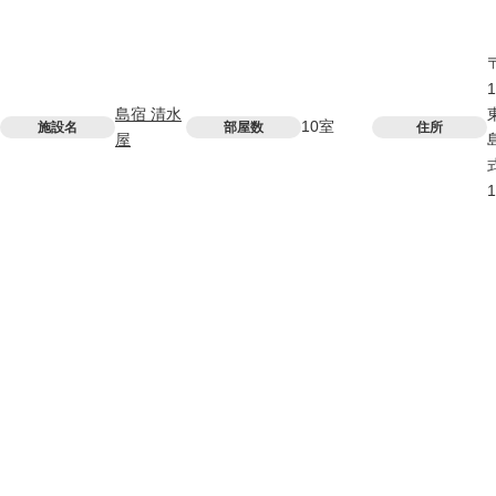
1
島宿 清水
10室
施設名
部屋数
住所
屋
1