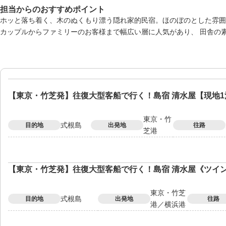
担当からのおすすめポイント
ホッと落ち着く、木のぬくもり漂う隠れ家的民宿。ほのぼのとした雰囲
カップルからファミリーのお客様まで幅広い層に人気があり、 田舎の
【東京・竹芝発】往復大型客船で行く！島宿 清水屋【現地1
東京・竹
式根島
目的地
出発地
往路
芝港
【東京・竹芝発】往復大型客船で行く！島宿 清水屋《ツイ
東京・竹芝
式根島
目的地
出発地
往路
港／横浜港