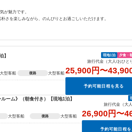
気が魅力です。
素朴さを楽しみながら、のんびりとお過ごしいただけます。
泊】
現地1泊
夕食・
旅行代金（大人/おひと
25,900円〜43,90
大型客船
大型客船
復路
予約可能日程を見る
ンルーム》（朝食付き）【現地1泊】
旅行代金（大人
26,900円〜4
大型客船
大型客船
復路
予約可能日程を