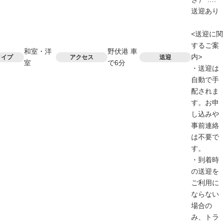
送迎あり
<送迎に関
するご案
和室・洋
野伏港 車
内>
タイプ
アクセス
送迎
室
で6分
・送迎は
自動で手
配されま
す。お申
し込みや
事前連絡
は不要で
す。
・到着時
の送迎を
ご利用に
ならない
場合の
み、トラ