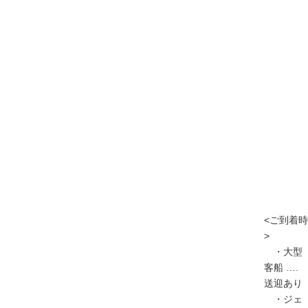
<ご到着時
>
・大型
客船 ….
送迎あり
・ジェ