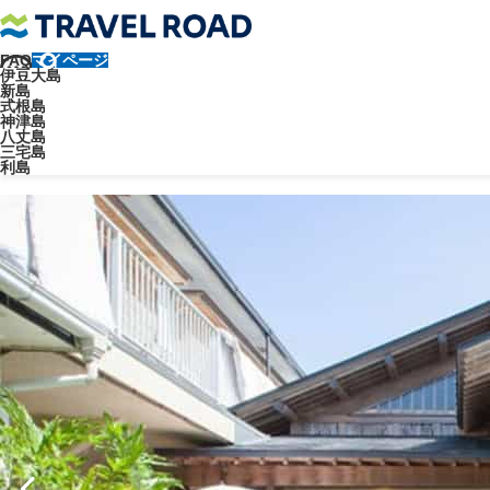
FAQ
マイページ
トラベルロード
宿泊施設
民宿
島宿 清水屋
伊豆大島
新島
民宿
式根島
神津島
八丈島
島宿 清水屋
三宅島
利島