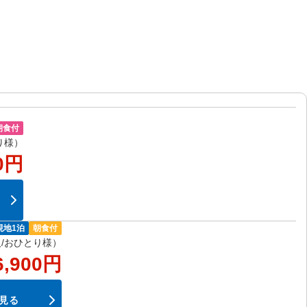
朝食付
り様）
0円
現地1泊
朝食付
/おひとり様）
6,900円
見る