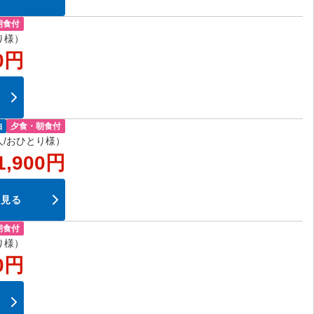
朝食付
り様）
0円
泊
夕食・朝食付
/おひとり様）
1,900円
を見る
朝食付
り様）
0円