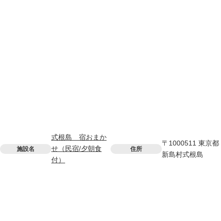
式根島 宿おまか
〒1000511 東京都
せ（民宿/夕朝食
施設名
住所
新島村式根島
付）