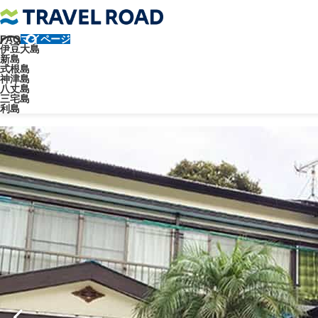
FAQ
マイページ
トラベルロード
宿泊施設
民宿
式根島 宿おまかせ（民宿/夕朝食
伊豆大島
新島
民宿
式根島
神津島
八丈島
式根島 宿おまかせ（民宿/夕朝食
三宅島
利島