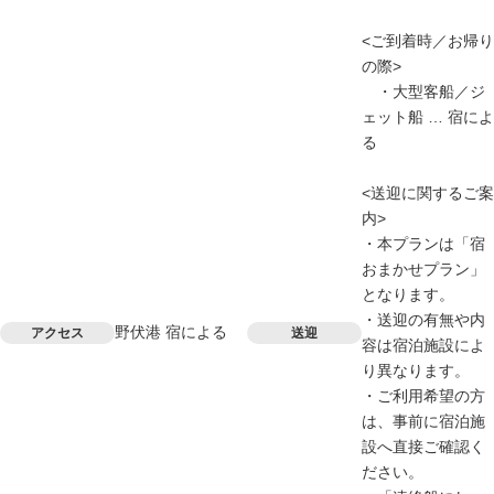
<ご到着時／お帰り
の際>
・大型客船／ジ
ェット船 … 宿によ
る
<送迎に関するご案
内>
・本プランは「宿
おまかせプラン」
となります。
・送迎の有無や内
野伏港 宿による
アクセス
送迎
容は宿泊施設によ
り異なります。
・ご利用希望の方
は、事前に宿泊施
設へ直接ご確認く
ださい。