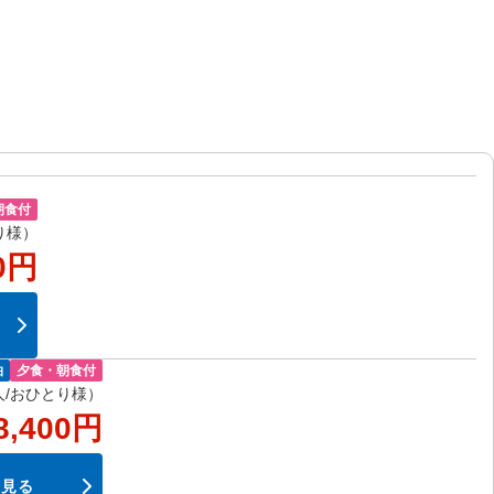
朝食付
り様）
0円
泊
夕食・朝食付
/おひとり様）
8,400円
を見る