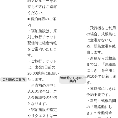
猫アレルギーをお
持ちの方はご遠慮
ください。
■ 宿泊施設のご案
内
・飛行機をご利用
・宿泊施設は、原
の場合、式根島に
則ご旅行チケット
は空港がないた
配信時に確定情報
め、新島空港を経
をご案内いたしま
由します。
す。
・新島から式根島
・ご旅行チケット
までは、「連絡船
は、出発3日前の
にしき」を利用し
20:00以降に配信い
約10分で到着しま
連絡船にしきのご
たします。
ご利用のご案内
案内
す。
※直前のお申し
・連絡船にしきは
込みの場合は、ご
予約不要です。
入金確認後の配信
・新島～式根島間
となります。
の「連絡船にし
・宿泊施設の指定
き」の乗船料金
やリクエストは一