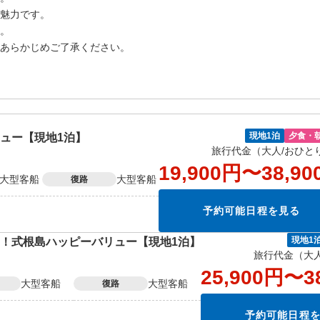
魅力です。
。
あらかじめご了承ください。
ュー【現地1泊】
現地1泊
夕食・
旅行代金（大人/おひと
19,900円〜38,90
大型客船
大型客船
復路
予約可能日程を見る
！式根島ハッピーバリュー【現地1泊】
現地1
旅行代金（大人
25,900円〜3
大型客船
大型客船
復路
予約可能日程