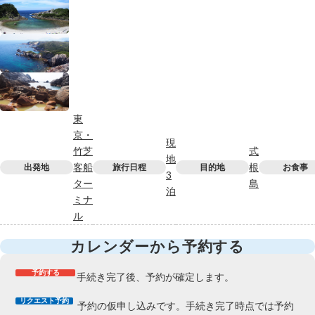
東
京・
現
竹芝
式
地
客船
根
出発地
旅行日程
目的地
お食事
3
ター
島
泊
ミナ
ル
カレンダーから予約する
予約する
手続き完了後、予約が確定します。
リクエスト予約
予約の仮申し込みです。手続き完了時点では予約