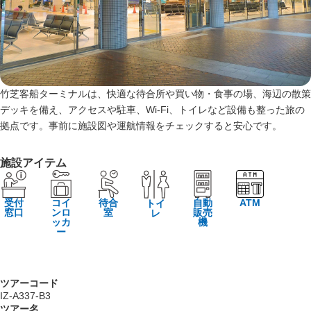
竹芝客船ターミナルは、快適な待合所や買い物・食事の場、海辺の散策
デッキを備え、アクセスや駐車、Wi‑Fi、トイレなど設備も整った旅の
拠点です。事前に施設図や運航情報をチェックすると安心です。
施設アイテム
受付
コイ
待合
自動
ATM
トイ
窓口
ンロ
室
販売
レ
ッカ
機
ー
ツアーコード
IZ-A337-B3
ツアー名