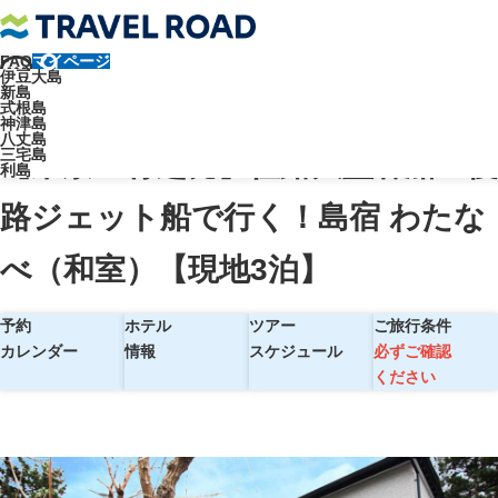
FAQ
マイページ
トラベルロード
伊豆大島
新島
【東京・竹芝発】往路大型客船＋復路ジェット船で行く！島宿 わたな
式根島
神津島
べ（和室）【現地3泊】
八丈島
三宅島
【東京・竹芝発】往路大型客船＋復
利島
路ジェット船で行く！島宿 わたな
べ（和室）【現地3泊】
予約
ホテル
ツアー
ご旅行条件
カレンダー
情報
スケジュール
必ずご確認
ください