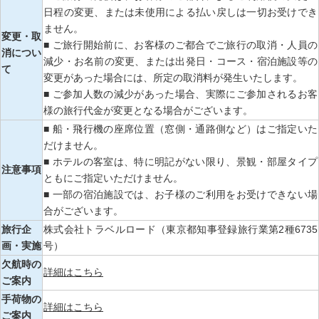
日程の変更、または未使用による払い戻しは一切お受けでき
ません。
変更・取
■ ご旅行開始前に、お客様のご都合でご旅行の取消・人員の
消につい
減少・お名前の変更、または出発日・コース・宿泊施設等の
て
変更があった場合には、所定の取消料が発生いたします。
■ ご参加人数の減少があった場合、実際にご参加されるお客
様の旅行代金が変更となる場合がございます。
■ 船・飛行機の座席位置（窓側・通路側など）はご指定いた
だけません。
■ ホテルの客室は、特に明記がない限り、景観・部屋タイプ
注意事項
ともにご指定いただけません。
■ 一部の宿泊施設では、お子様のご利用をお受けできない場
合がございます。
旅行企
株式会社トラベルロード（東京都知事登録旅行業第2種6735
画・実施
号）
欠航時の
詳細はこちら
ご案内
手荷物の
詳細はこちら
ご案内