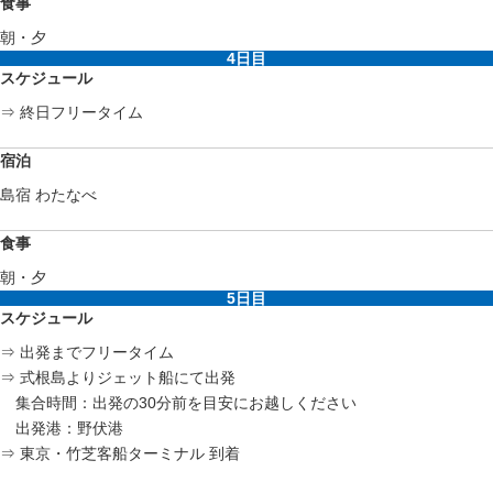
食事
朝・夕
4日目
スケジュール
⇒ 終日フリータイム
宿泊
島宿 わたなべ
食事
朝・夕
5日目
スケジュール
⇒ 出発までフリータイム
⇒ 式根島よりジェット船にて出発
集合時間：出発の30分前を目安にお越しください
出発港：野伏港
⇒ 東京・竹芝客船ターミナル 到着