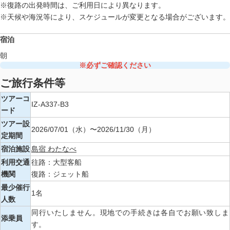
※復路の出発時間は、ご利用日により異なります。
※天候や海況等により、スケジュールが変更となる場合がございます。
宿泊
朝
※必ずご確認ください
ご旅行条件等
ツアーコ
IZ-A337-B3
ード
ツアー設
2026/07/01（水）〜2026/11/30（月）
定期間
宿泊施設
島宿 わたなべ
利用交通
往路：大型客船
機関
復路：ジェット船
最少催行
1名
人数
同行いたしません。現地での手続きは各自でお願い致しま
添乗員
す。