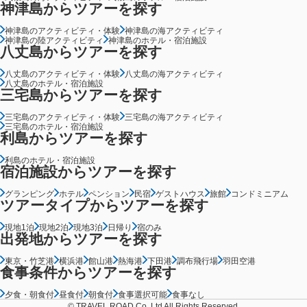
神津島からツアーを探す
神津島のアクティビティ・体験
神津島の海アクティビティ
神津島の陸アクティビティ
神津島のホテル・宿泊施設
八丈島からツアーを探す
八丈島のアクティビティ・体験
八丈島の海アクティビティ
八丈島のホテル・宿泊施設
三宅島からツアーを探す
三宅島のアクティビティ・体験
三宅島の海アクティビティ
三宅島のホテル・宿泊施設
利島からツアーを探す
利島のホテル・宿泊施設
宿泊施設からツアーを探す
グランピング
ホテル
ペンション
民宿
ゲストハウス
旅館
コンドミニアム
ツアータイプからツアーを探す
現地1泊
現地2泊
現地3泊
日帰り
宿のみ
出発地からツアーを探す
東京・竹芝港
横浜港
館山港
熱海港
下田港
調布飛行場
羽田空港
食事条件からツアーを探す
夕食・朝食付
昼食付
朝食付
食事選択可能
食事なし
© TRAVEL ROAD Co.,Ltd All Rights Reserved.