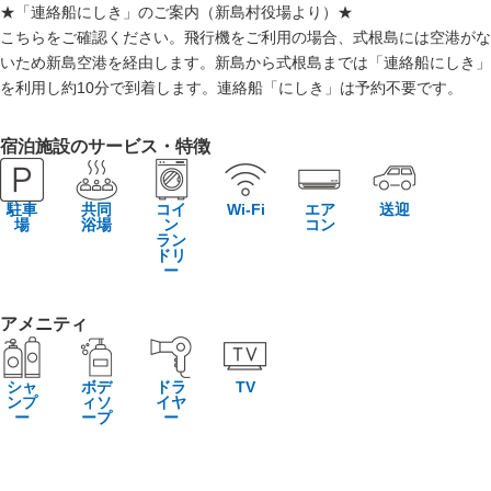
★「連絡船にしき」のご案内（新島村役場より）★
こちらをご確認ください。飛行機をご利用の場合、式根島には空港がな
いため新島空港を経由します。新島から式根島までは「連絡船にしき」
を利用し約10分で到着します。連絡船「にしき」は予約不要です。
宿泊施設のサービス・特徴
駐車
共同
コイ
Wi-Fi
エア
送迎
場
浴場
ン
コン
ラン
ドリ
ー
アメニティ
シャ
ボデ
ドラ
TV
ンプ
ィソ
イヤ
ー
ープ
ー