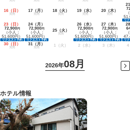
完売
完売
完売
完売
完売
2
7
16
（日）
17
（月）
18
（火）
19
（水）
20
（木）
（
完売
完売
完売
完売
完売
51
リク
23
（日）
24
（月）
26
（水）
27
（木）
2
72,900
72,900
72,900
72,900
6
円
円
円
円
25
（火）
（小人：
（小人：
（小人：
（小人：
（
完売
51,600円）
51,600円）
51,600円）
51,600円）
47
リクエスト予約
リクエスト予約
リクエスト予約
リクエスト予約
リク
30
（日）
31
（月）
1
（火）
2
（水）
3
（木）
4
完売
完売
08月
2026年
ホテル情報