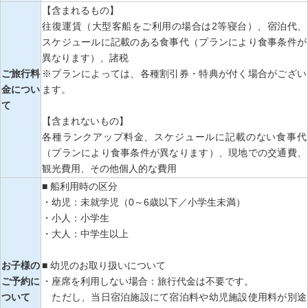
【含まれるもの】
往復運賃（大型客船をご利用の場合は2等寝台）、宿泊代、
スケジュールに記載のある食事代（プランにより食事条件が
異なります）、諸税
ご旅行料
※プランによっては、各種割引券・特典が付く場合がござい
金につい
ます。
て
【含まれないもの】
各種ランクアップ料金、スケジュールに記載のない食事代
（プランにより食事条件が異なります）、現地での交通費、
観光費用、その他個人的な費用
■ 船利用時の区分
・幼児：未就学児（0～6歳以下／小学生未満）
・小人：小学生
・大人：中学生以上
お子様の
■ 幼児のお取り扱いについて
ご予約に
・座席を利用しない場合：旅行代金は不要です。
ついて
ただし、当日宿泊施設にて宿泊料や幼児施設使用料が別途