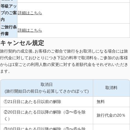
等級アッ
プのご案
詳細はこちら
内
ご旅行条
詳細はこちら
件書
キャンセル規定
旅行契約の成立後､お客様のご都合で旅行をお取消しになる場合には旅
行代金に対しておひとりにつき下記の料率で取消料を､ご参加のお客様
からは1室ごとの利用人数の変更に対する差額代金をそれぞれいただき
ます。
取消日
取消料
(旅行開始日の前日から起算してさかのぼって)
①21日目にあたる日以前の解除
無料
②20日目にあたる日以降の解除（③〜⑥を除
旅行代金の20％
く）
③10日目にあたる日以降の解除（③〜⑥を除