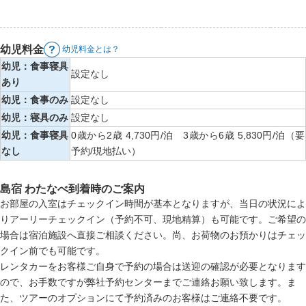
幼児料金
幼児料金とは？
幼児：食事寝具
設定なし
あり
幼児：食事のみ
設定なし
幼児：寝具のみ
設定なし
幼児：食事寝具
0歳から2歳 4,730円/泊 3歳から6歳 5,830円/泊（要
なし
予約/現地払い）
島宿 わたなべ到着時のご案内
お部屋の入室はチェックイン時間が基本となりますが、当日の状況によ
りアーリーチェックイン（予約不可、現地精算）も可能です。ご希望の
場合は宿泊施設へ直接ご相談ください。尚、お荷物のお預かりはチェッ
クイン前でも可能です。
レンタカーをお客様ご自身で予約の場合は送迎の確認が必要となります
ので、お手数ですが弊社予約センターまでご連絡お願い致します。ま
た、ツアーのオプションにて予約済みのお客様はご連絡不要です。