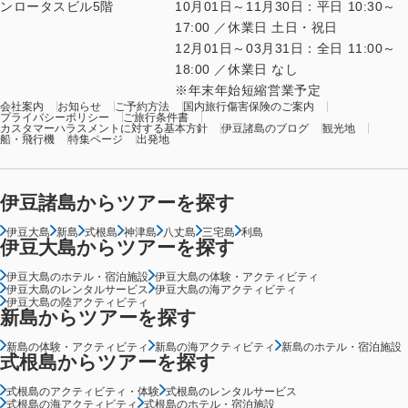
ンロータスビル5階
10月01日～11月30日：平日 10:30～
17:00 ／休業日 土日・祝日
12月01日～03月31日：全日 11:00～
18:00 ／休業日 なし
年末年始短縮営業予定
会社案内
お知らせ
ご予約方法
国内旅行傷害保険のご案内
プライバシーポリシー
ご旅行条件書
カスタマーハラスメントに対する基本方針
伊豆諸島のブログ
観光地
船・飛行機
特集ページ
出発地
伊豆諸島からツアーを探す
伊豆大島
新島
式根島
神津島
八丈島
三宅島
利島
伊豆大島からツアーを探す
伊豆大島のホテル・宿泊施設
伊豆大島の体験・アクティビティ
伊豆大島のレンタルサービス
伊豆大島の海アクティビティ
伊豆大島の陸アクティビティ
新島からツアーを探す
新島の体験・アクティビティ
新島の海アクティビティ
新島のホテル・宿泊施設
式根島からツアーを探す
式根島のアクティビティ・体験
式根島のレンタルサービス
式根島の海アクティビティ
式根島のホテル・宿泊施設