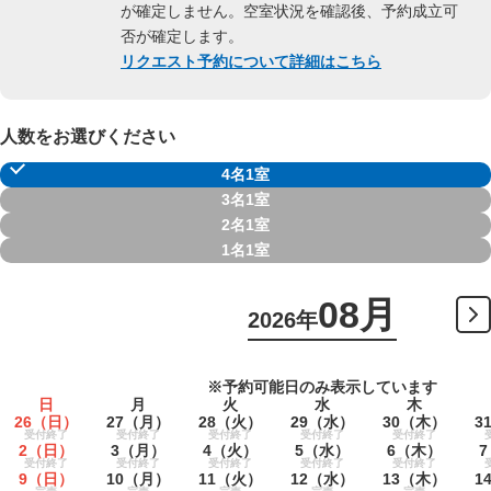
が確定しません。空室状況を確認後、予約成立可
否が確定します。
リクエスト予約について詳細はこちら
人数をお選びください
4名1室
3名1室
2名1室
1名1室
08月
2026年
※予約可能日のみ表示しています
日
月
火
水
木
26
（日）
27
（月）
28
（火）
29
（水）
30
（木）
3
受付終了
受付終了
受付終了
受付終了
受付終了
2
（日）
3
（月）
4
（火）
5
（水）
6
（木）
7
受付終了
受付終了
受付終了
受付終了
受付終了
9
（日）
10
（月）
11
（火）
12
（水）
13
（木）
1