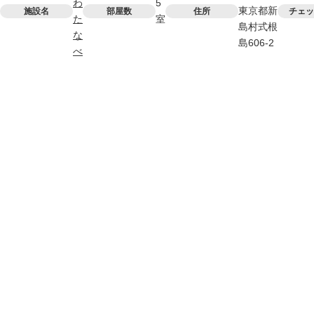
わ
5
東京都新
施設名
部屋数
住所
チェッ
た
室
島村式根
な
島606-2
べ