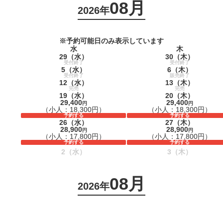
08月
2026年
※予約可能日のみ表示しています
水
木
）
29
（水）
30
（木）
受付終了
受付終了
5
（水）
6
（木）
受付終了
販売終了
）
12
（水）
13
（木）
完売
完売
19
（水）
20
（木）
）
29,400
29,400
円
円
（小人：18,300円）
（小人：18,300円）
予約する
予約する
26
（水）
27
（木）
）
28,900
28,900
円
円
（小人：17,800円）
（小人：17,800円）
予約する
予約する
2
（水）
3
（木）
08月
2026年