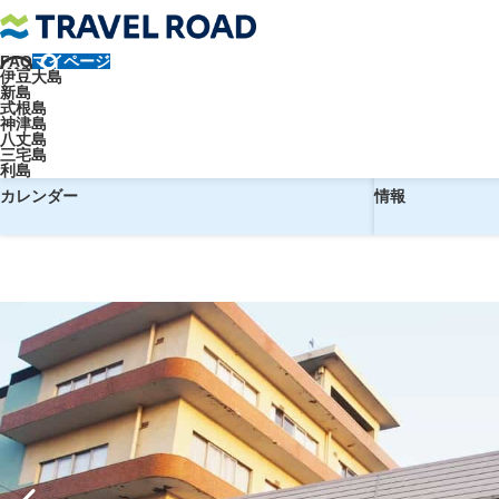
FAQ
マイページ
トラベルロード
【東京・竹芝発】往復大型客船で行く！ホテル白岩《
伊豆大島
新島
【東京・竹芝発】往復大型客船で行
式根島
神津島
八丈島
三宅島
利島
予約
ホテル
カレンダー
情報