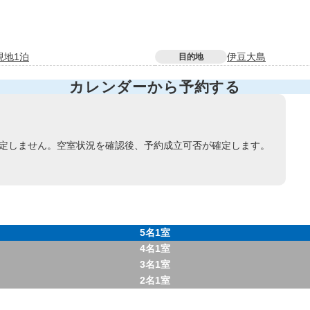
現地1泊
伊豆大島
目的地
カレンダーから予約する
定しません。空室状況を確認後、予約成立可否が確定します。
5名1室
4名1室
3名1室
2名1室