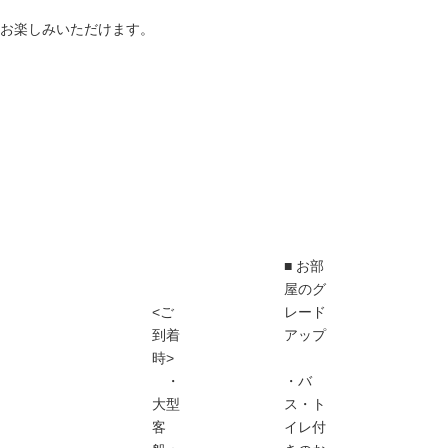
お楽しみいただけます。
■ お部
屋のグ
<ご
レード
到着
アップ
時>
・
・バ
大型
ス・ト
客
イレ付