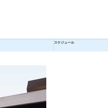
食事なし》【現地1泊】
く！ホテル白岩《食事なし》【現地
ツアー
スケジュール