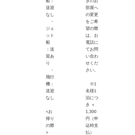
船：
きのお
送迎
部屋へ
なし
の変更
・
をご希
ジェ
望の際
ット
は、お
船
電話に
：送
てお問
迎あ
い合わ
り
せくだ
・
さい。
飛行
機：
※1
送迎
名様1
なし
泊につ
き ＋
<お
1,300
帰り
円（申
の際
込時支
>
払）