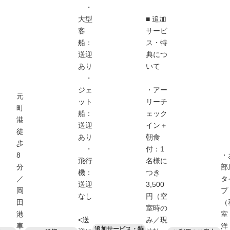
・
大型
■ 追加
客
サービ
船：
ス・特
送迎
典につ
あり
いて
・
ジェ
・アー
元
ット
リーチ
町
船：
ェック
港
送迎
イン＋
徒
あり
朝食
歩
・
付：1
8
・
飛行
名様に
分
部
機：
つき
／
タ
送迎
3,500
岡
プ
なし
円（空
田
（
室時の
港
室
<送
み／現
車
洋
追加サービス・特