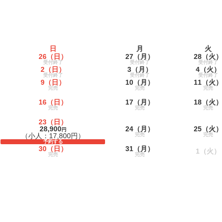
日
月
火
26
（日）
27
（月）
28
（火
受付終了
受付終了
受付終了
2
（日）
3
（月）
4
（火）
受付終了
受付終了
受付終了
9
（日）
10
（月）
11
（火
完売
完売
完売
16
（日）
17
（月）
18
（火
完売
完売
完売
23
（日）
28,900
24
（月）
25
（火
円
（小人：17,800円）
完売
完売
予約する
30
（日）
31
（月）
1
（火）
完売
完売