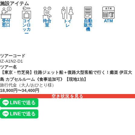
施設アイテム
受付
コイ
待合
自動
ATM
トイ
窓口
ンロ
室
販売
レ
ッカ
機
ー
ツアーコード
IZ-A1N2-D1
ツアー名
【東京・竹芝発】往路ジェット船＋復路大型客船で行く！癒楽 伊豆大
島 カプセルルーム《食事追加可》【現地1泊】
旅行代金（大人/おひとり様）
18,900円〜34,400円
空き状況を見る