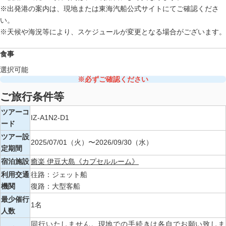
※出発港の案内は、現地または東海汽船公式サイトにてご確認くださ
い。
※天候や海況等により、スケジュールが変更となる場合がございます。
食事
選択可能
※必ずご確認ください
ご旅行条件等
ツアーコ
IZ-A1N2-D1
ード
ツアー設
2025/07/01（火）〜2026/09/30（水）
定期間
宿泊施設
癒楽 伊豆大島《カプセルルーム》
利用交通
往路：ジェット船
機関
復路：大型客船
最少催行
1名
人数
同行いたしません。現地での手続きは各自でお願い致しま