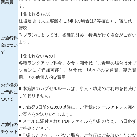
添乗員
す。
【含まれるもの】
往復運賃（大型客船をご利用の場合は2等寝台）、宿泊代、
諸税
※プランによっては、各種割引券・特典が付く場合がござい
ご旅行料
ます。
金につい
て
【含まれないもの】
各種ランクアップ料金、夕食・朝食代（ご希望の場合はオプ
ションにて追加可能）、昼食代、現地での交通費、観光費
用、その他個人的な費用
お子様の
■ 本施設のカプセルルームは、小人・幼児のご利用をお受け
ご予約に
しておりません。
ついて
■ ご出発3日前の20:00以降に、ご登録のメールアドレス宛へ
ご案内をお送りいたします。
■ メールに添付されたPDFファイルを印刷のうえ、当日必ず
ご旅行の
ご持参ください。
チケット
■ 印刷したチケットがない場合、ご旅行にご参加いただけな