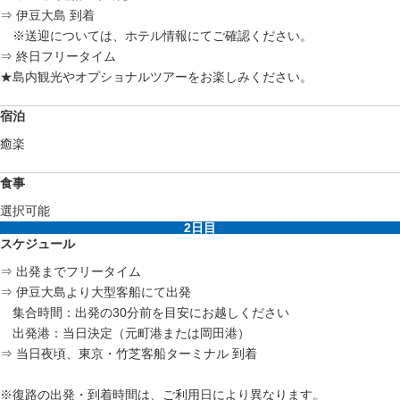
⇒ 伊豆大島 到着
※送迎については、ホテル情報にてご確認ください。
⇒ 終日フリータイム
★島内観光やオプショナルツアーをお楽しみください。
宿泊
癒楽
食事
選択可能
2日目
スケジュール
⇒ 出発までフリータイム
⇒ 伊豆大島より大型客船にて出発
集合時間：出発の30分前を目安にお越しください
出発港：当日決定（元町港または岡田港）
⇒ 当日夜頃、東京・竹芝客船ターミナル 到着
※復路の出発・到着時間は、ご利用日により異なります。