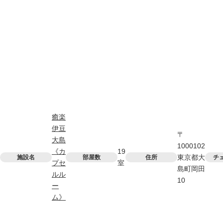
癒楽
伊豆
〒
大島
1000102
《カ
19
東京都大
施設名
部屋数
住所
チ
プセ
室
島町岡田
ルル
10
ー
ム》