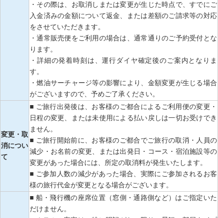
・その際は、お取消しまたは変更が生じた時点で、すでにご
入金済みの金額について返金、または差額のご請求等の対応
をさせていただきます。
・通常販売便をご利用の場合は、通常通りのご予約受付とな
ります。
・詳細の発着時刻は、運行ダイヤ確定後のご案内となりま
す。
・燃油サーチャージ等の影響により、金額変更が生じる場合
がございますので、予めご了承ください。
■ ご旅行出発後は、お客様のご都合によるご利用便の変更・
日程の変更、または未使用による払い戻しは一切お受けでき
ません。
変更・取
■ ご旅行開始前に、お客様のご都合でご旅行の取消・人員の
消につい
減少・お名前の変更、または出発日・コース・宿泊施設等の
て
変更があった場合には、所定の取消料が発生いたします。
■ ご参加人数の減少があった場合、実際にご参加されるお客
様の旅行代金が変更となる場合がございます。
■ 船・飛行機の座席位置（窓側・通路側など）はご指定いた
だけません。