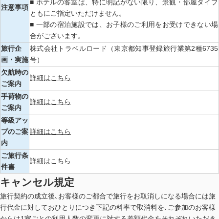
■ ホテルの客室は、特に明記がない限り、景観・部屋タイプ
注意事項
ともにご指定いただけません。
■ 一部の宿泊施設では、お子様のご利用をお受けできない場
合がございます。
旅行企
株式会社トラベルロード（東京都知事登録旅行業第2種6735
画・実施
号）
欠航時の
詳細はこちら
ご案内
手荷物の
詳細はこちら
ご案内
等級アッ
プのご案
詳細はこちら
内
ご旅行条
詳細はこちら
件書
キャンセル規定
旅行契約の成立後､お客様のご都合で旅行をお取消しになる場合には旅
行代金に対しておひとりにつき下記の料率で取消料を､ご参加のお客様
からは1室ごとの利用人数の変更に対する差額代金をそれぞれいただき