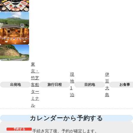
東
京・
現
伊
竹芝
地
豆
客船
出発地
旅行日程
目的地
お食事
1
大
ター
泊
島
ミナ
ル
カレンダーから予約する
予約する
手続き完了後、予約が確定します。