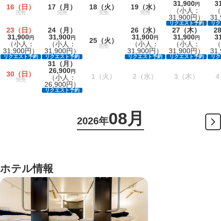
31,900
3
円
16
（日）
17
（月）
18
（火）
19
（水）
（小人：
（
完売
完売
完売
完売
31,900円）
31
リクエスト予約
リク
23
（日）
24
（月）
26
（水）
27
（木）
2
31,900
31,900
31,900
31,900
3
円
円
円
円
25
（火）
（小人：
（小人：
（小人：
（小人：
（
完売
31,900円）
31,900円）
31,900円）
31,900円）
31
リクエスト予約
リクエスト予約
リクエスト予約
リクエスト予約
リク
31
（月）
26,900
円
30
（日）
1
（火）
2
（水）
3
（木）
4
（小人：
完売
26,900円）
リクエスト予約
08月
2026年
ホテル情報