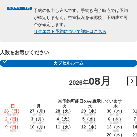
リクエスト予約
予約の仮申し込みです。手続き完了時点では予約
が確定しません。空室状況を確認後、予約成立可
否が確定します。
リクエスト予約について詳細はこちら
人数をお選びください
カプセルルーム
08月
2026年
※予約可能日のみ表示しています
日
月
火
水
木
26
（日）
27
（月）
28
（火）
29
（水）
30
（木）
3
受付終了
受付終了
受付終了
受付終了
受付終了
2
（日）
3
（月）
4
（火）
5
（水）
6
（木）
7
受付終了
受付終了
受付終了
受付終了
販売終了
9
（日）
10
（月）
11
（火）
12
（水）
13
（木）
1
完売
完売
完売
完売
完売
20
（木）
2