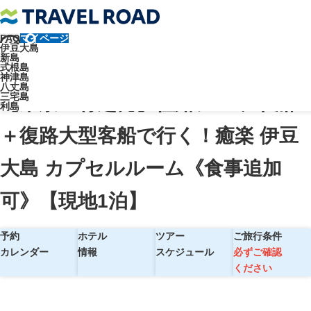
FAQ
マイページ
トラベルロード
伊豆大島
新島
【東京・竹芝発】往路ジェット船＋復路大型客船で行く！癒楽 伊豆大
式根島
神津島
島 カプセルルーム《食事追加可》【現地1泊】
八丈島
三宅島
【東京・竹芝発】往路ジェット船
利島
＋復路大型客船で行く！癒楽 伊豆
大島 カプセルルーム《食事追加
可》【現地1泊】
予約
ホテル
ツアー
ご旅行条件
カレンダー
情報
スケジュール
必ずご確認
ください