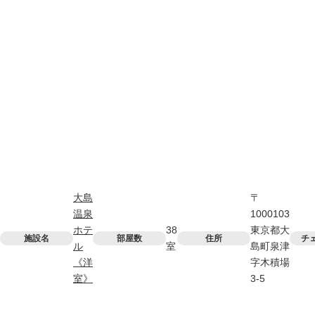
大島
〒
温泉
1000103
ホテ
38
東京都大
施設名
部屋数
住所
チ
ル
室
島町泉津
《洋
字木積場
室》
3-5