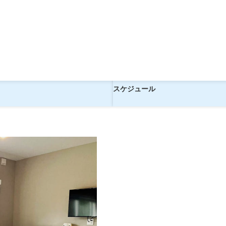
テル《洋室》【現地1泊】
行く！大島温泉ホテル《洋室》【現
ツアー
スケジュール