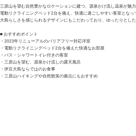
三原山を望む自然豊かなロケーションに建つ、源泉かけ流し温泉が魅力
電動リクライニングベッド2台を備え、快適に過ごしやすい客室となっ
大島らしさを感じられるデザインにもこだわっており、ゆったりとし
■ おすすめポイント
・2023年リニューアルのバリアフリー対応洋室
・電動リクライニングベッド2台を備えた快適なお部屋
・バス・シャワートイレ付きの客室
・三原山を望む、源泉かけ流しの露天風呂
・伊豆大島ならではのお食事
・三原山ハイキングや自然散策の拠点にもおすすめ