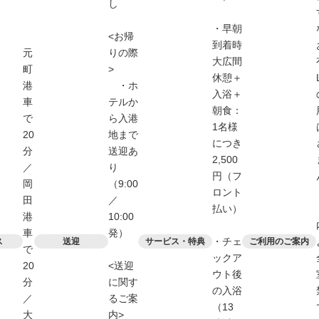
し
・早朝
<お帰
到着時
元
りの際
大広間
町
>
休憩＋
港
・ホ
入浴＋
車
テルか
朝食：
で
ら入港
1名様
20
地まで
につき
分
送迎あ
2,500
／
り
円（フ
岡
（9:00
ロント
田
／
払い）
港
10:00
車
発）
・チェ
ス
送迎
サービス・特典
ご利用のご案内
で
ックア
20
<送迎
ウト後
分
に関す
の入浴
／
るご案
（13
大
内>