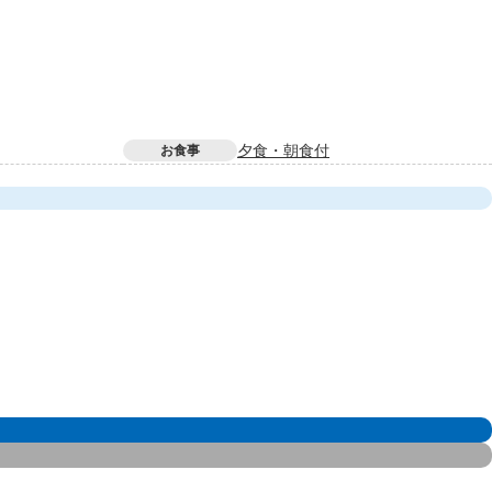
夕食・朝食付
お食事