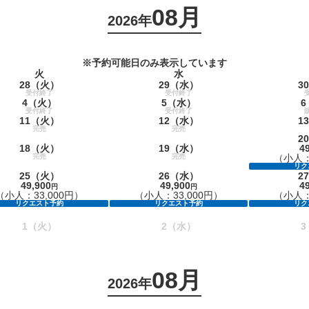
08月
2026年
※予約可能日のみ表示しています
火
水
28
（火）
29
（水）
30
受付終了
受付終了
4
（火）
5
（水）
6
受付終了
受付終了
11
（火）
12
（水）
13
完売
完売
20
18
（火）
19
（水）
4
完売
完売
（小人：
リク
25
（火）
26
（水）
27
49,900
49,900
4
円
円
（小人：33,000円）
（小人：33,000円）
（小人：
リクエスト予約
リクエスト予約
リク
1
（火）
2
（水）
3
08月
2026年