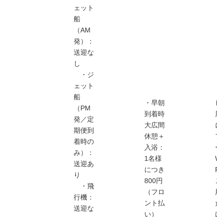
ェット
船
（AM
発）：
送迎な
し
・ジ
ェット
船
・早朝
（PM
到着時
発／定
大広間
期便到
休憩＋
着時の
入浴：
み）：
1名様
送迎あ
につき
り
800円
・飛
（フロ
行機：
ント払
送迎な
い）