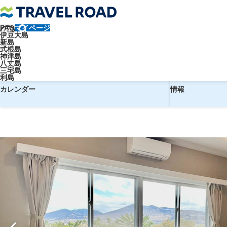
FAQ
マイページ
トラベルロード
【東京・竹芝発】往復ジェット船で行く！大島温泉ホ
伊豆大島
新島
【東京・竹芝発】往復ジェット船で
式根島
神津島
八丈島
三宅島
利島
予約
ホテル
カレンダー
情報