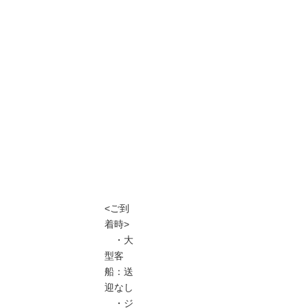
<ご到
着時>
・大
型客
船：送
迎なし
・ジ