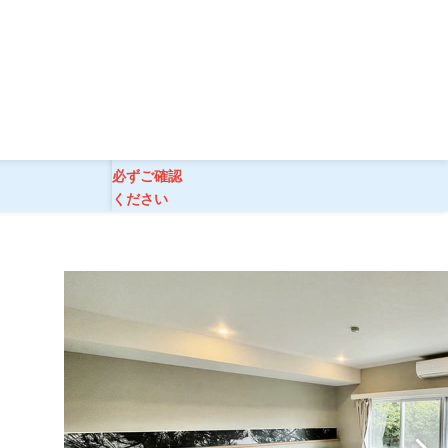
地1泊】
ご旅行条件
必ずご確認
ください