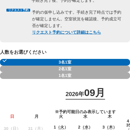
手続き完了後、予約が確定します。
リクエスト予約
予約の仮申し込みです。手続き完了時点では予約
が確定しません。空室状況を確認後、予約成立可
否が確定します。
リクエスト予約について詳細はこちら
人数をお選びください
3名1室
2名1室
1名1室
09月
2026年
※予約可能日のみ表示しています
日
月
火
水
木
4
3
1
（火）
2
（水）
3
（木）
30
（日）
31
（月）
（