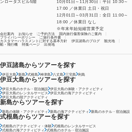
ンロータスビル5階
10月01日～11月30日：平日 10:30～
17:00 ／休業日 土日・祝日
12月01日～03月31日：全日 11:00～
18:00 ／休業日 なし
年末年始短縮営業予定
会社案内
お知らせ
ご予約方法
国内旅行傷害保険のご案内
プライバシーポリシー
ご旅行条件書
カスタマーハラスメントに対する基本方針
伊豆諸島のブログ
観光地
船・飛行機
特集ページ
出発地
伊豆諸島からツアーを探す
伊豆大島
新島
式根島
神津島
八丈島
三宅島
利島
伊豆大島からツアーを探す
伊豆大島のホテル・宿泊施設
伊豆大島の体験・アクティビティ
伊豆大島のレンタルサービス
伊豆大島の海アクティビティ
伊豆大島の陸アクティビティ
新島からツアーを探す
新島の体験・アクティビティ
新島の海アクティビティ
新島のホテル・宿泊施設
式根島からツアーを探す
式根島のアクティビティ・体験
式根島のレンタルサービス
式根島の海アクティビティ
式根島のホテル・宿泊施設