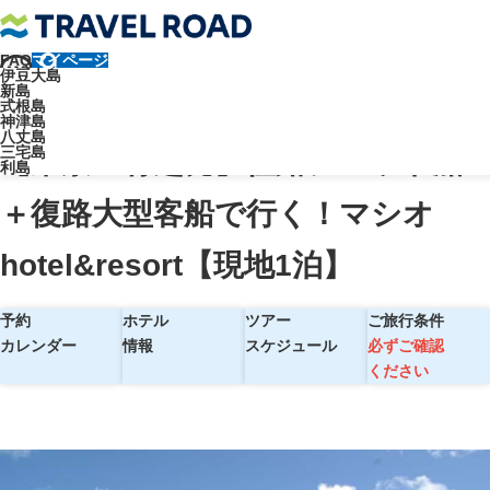
FAQ
マイページ
トラベルロード
伊豆大島
新島
【東京・竹芝発】往路ジェット船＋復路大型客船で行く！マシオ
式根島
神津島
hotel&resort【現地1泊】
八丈島
三宅島
【東京・竹芝発】往路ジェット船
利島
＋復路大型客船で行く！マシオ
hotel&resort【現地1泊】
予約
ホテル
ツアー
ご旅行条件
カレンダー
情報
スケジュール
必ずご確認
ください