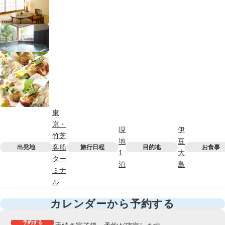
東
京・
現
伊
竹芝
地
豆
客船
出発地
旅行日程
目的地
お食事
1
大
ター
泊
島
ミナ
ル
カレンダーから予約する
予約する