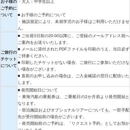
お子様の
・大人：中学生以上
ご予約に
ついて
■ お子様のご予約について
・施設規定により、未就学児のお子様はご利用いただけませ
ん。
■ ご出発3日前の20:00以降に、ご登録のメールアドレス宛へ
ご案内をお送りいたします。
■ メールに添付されたPDFファイルを印刷のうえ、当日必ず
ご旅行の
ご持参ください。
チケット
■ 印刷したチケットがない場合、ご旅行にご参加いただけな
について
い場合がございます。
■ 直前のお申し込みの場合は、ご入金確認の翌日に配信いた
します。
■ 発売開始日について
・東海汽船の乗船券は、ご乗船日の2か月前より発売開始と
なります。
・宿泊施設およびオプショナルツアーについても、一部手配
先が受付開始前の場合がございます。
・発売開始前のご予約は、「リクエスト予約」としてお預か