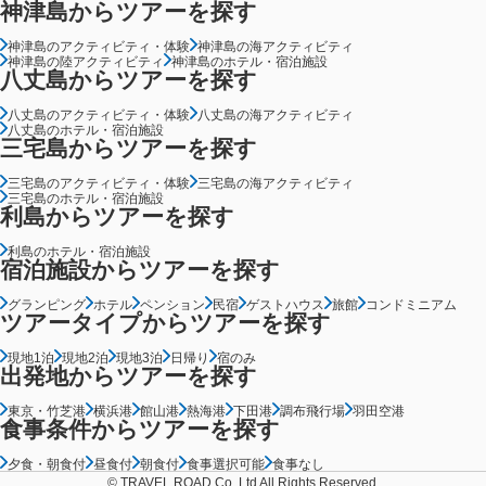
神津島からツアーを探す
神津島のアクティビティ・体験
神津島の海アクティビティ
神津島の陸アクティビティ
神津島のホテル・宿泊施設
八丈島からツアーを探す
八丈島のアクティビティ・体験
八丈島の海アクティビティ
八丈島のホテル・宿泊施設
三宅島からツアーを探す
三宅島のアクティビティ・体験
三宅島の海アクティビティ
三宅島のホテル・宿泊施設
利島からツアーを探す
利島のホテル・宿泊施設
宿泊施設からツアーを探す
グランピング
ホテル
ペンション
民宿
ゲストハウス
旅館
コンドミニアム
ツアータイプからツアーを探す
現地1泊
現地2泊
現地3泊
日帰り
宿のみ
出発地からツアーを探す
東京・竹芝港
横浜港
館山港
熱海港
下田港
調布飛行場
羽田空港
食事条件からツアーを探す
夕食・朝食付
昼食付
朝食付
食事選択可能
食事なし
© TRAVEL ROAD Co.,Ltd All Rights Reserved.