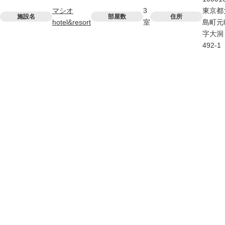
マシオ
3
東京都
施設名
部屋数
住所
hotel&resort
室
島町元
字大洞
492-1