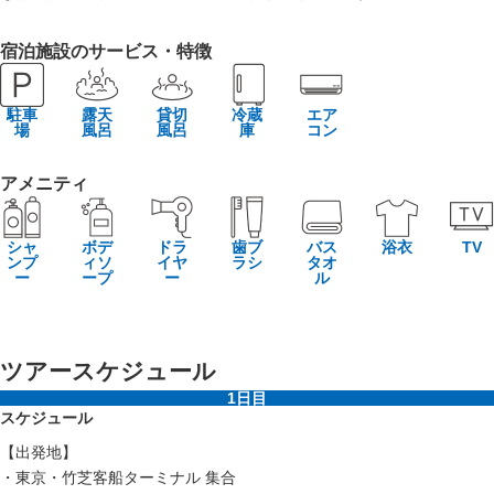
宿泊施設のサービス・特徴
駐車
露天
貸切
冷蔵
エア
場
風呂
風呂
庫
コン
アメニティ
シャ
ボデ
ドラ
歯ブ
バス
浴衣
TV
ンプ
ィソ
イヤ
ラシ
タオ
ー
ープ
ー
ル
ツアースケジュール
1日目
スケジュール
【出発地】
・東京・竹芝客船ターミナル 集合