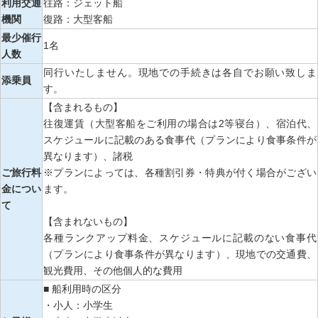
利用交通
往路：ジェット船
機関
復路：大型客船
最少催行
1名
人数
同行いたしません。現地での手続きは各自でお願い致しま
添乗員
す。
【含まれるもの】
往復運賃（大型客船をご利用の場合は2等寝台）、宿泊代、
スケジュールに記載のある食事代（プランにより食事条件が
異なります）、諸税
ご旅行料
※プランによっては、各種割引券・特典が付く場合がござい
金につい
ます。
て
【含まれないもの】
各種ランクアップ料金、スケジュールに記載のない食事代
（プランにより食事条件が異なります）、現地での交通費、
観光費用、その他個人的な費用
■ 船利用時の区分
・小人：小学生