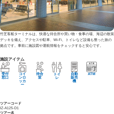
竹芝客船ターミナルは、快適な待合所や買い物・食事の場、海辺の散策
デッキを備え、アクセスや駐車、Wi‑Fi、トイレなど設備も整った旅の
拠点です。事前に施設図や運航情報をチェックすると安心です。
施設アイテム
受付
コイ
待合
自動
ATM
トイ
窓口
ンロ
室
販売
レ
ッカ
機
ー
ツアーコード
IZ-A125-D1
ツアー名