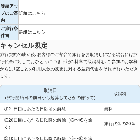
等級アッ
プのご案
詳細はこちら
内
ご旅行条
詳細はこちら
件書
キャンセル規定
旅行契約の成立後､お客様のご都合で旅行をお取消しになる場合には旅
行代金に対しておひとりにつき下記の料率で取消料を､ご参加のお客様
からは1室ごとの利用人数の変更に対する差額代金をそれぞれいただき
ます。
取消日
取消料
(旅行開始日の前日から起算してさかのぼって)
①21日目にあたる日以前の解除
無料
②20日目にあたる日以降の解除（③〜⑥を除
旅行代金の20％
く）
③10日目にあたる日以降の解除（③〜⑥を除