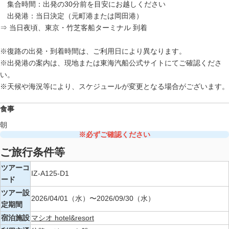
集合時間：出発の30分前を目安にお越しください
出発港：当日決定（元町港または岡田港）
⇒ 当日夜頃、東京・竹芝客船ターミナル 到着
※復路の出発・到着時間は、ご利用日により異なります。
※出発港の案内は、現地または東海汽船公式サイトにてご確認くださ
い。
※天候や海況等により、スケジュールが変更となる場合がございます。
食事
朝
※必ずご確認ください
ご旅行条件等
ツアーコ
IZ-A125-D1
ード
ツアー設
2026/04/01（水）〜2026/09/30（水）
定期間
宿泊施設
マシオ hotel&resort