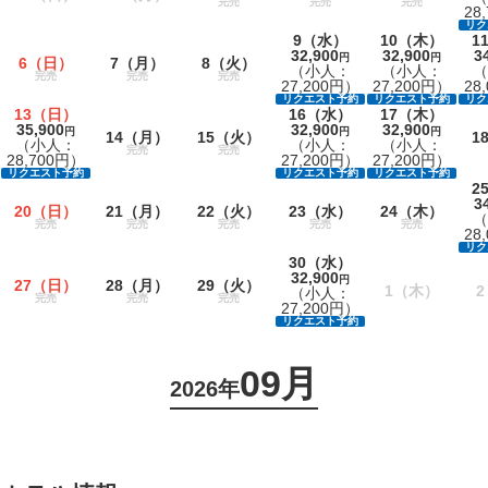
完売
完売
完売
28
リク
9
（水）
10
（木）
1
32,900
32,900
3
円
円
6
（日）
7
（月）
8
（火）
（小人：
（小人：
（
完売
完売
完売
27,200円）
27,200円）
28
リクエスト予約
リクエスト予約
リク
13
（日）
16
（水）
17
（木）
35,900
32,900
32,900
円
円
円
14
（月）
15
（火）
1
（小人：
（小人：
（小人：
完売
完売
28,700円）
27,200円）
27,200円）
リクエスト予約
リクエスト予約
リクエスト予約
2
3
20
（日）
21
（月）
22
（火）
23
（水）
24
（木）
（
完売
完売
完売
完売
完売
28
リク
30
（水）
32,900
円
27
（日）
28
（月）
29
（火）
1
（木）
2
（小人：
完売
完売
完売
27,200円）
リクエスト予約
09月
2026年