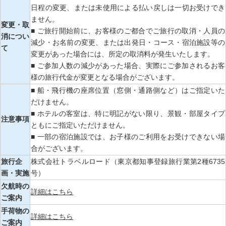
日程の変更、または未使用による払い戻しは一切お受けでき
ません。
変更・取
■ ご旅行開始前に、お客様のご都合でご旅行の取消・人員の
消につい
減少・お名前の変更、または出発日・コース・宿泊施設等の
て
変更があった場合には、所定の取消料が発生いたします。
■ ご参加人数の減少があった場合、実際にご参加されるお客
様の旅行代金が変更となる場合がございます。
■ 船・飛行機の座席位置（窓側・通路側など）はご指定いた
だけません。
■ ホテルの客室は、特に明記がない限り、景観・部屋タイプ
注意事項
ともにご指定いただけません。
■ 一部の宿泊施設では、お子様のご利用をお受けできない場
合がございます。
旅行企
株式会社トラベルロード（東京都知事登録旅行業第2種6735
画・実施
号）
欠航時の
詳細はこちら
ご案内
手荷物の
詳細はこちら
ご案内