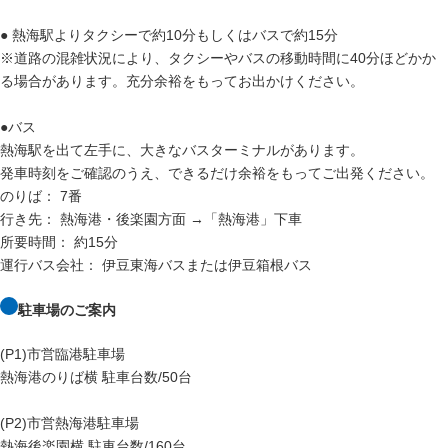
● 熱海駅よりタクシーで約10分もしくはバスで約15分
※道路の混雑状況により、タクシーやバスの移動時間に40分ほどかか
る場合があります。充分余裕をもってお出かけください。
●バス
熱海駅を出て左手に、大きなバスターミナルがあります。
発車時刻をご確認のうえ、できるだけ余裕をもってご出発ください。
のりば： 7番
行き先： 熱海港・後楽園方面 →「熱海港」下車
所要時間： 約15分
運行バス会社： 伊豆東海バスまたは伊豆箱根バス
駐車場のご案内
(P1)市営臨港駐車場
熱海港のりば横 駐車台数/50台
(P2)市営熱海港駐車場
熱海後楽園横 駐車台数/160台