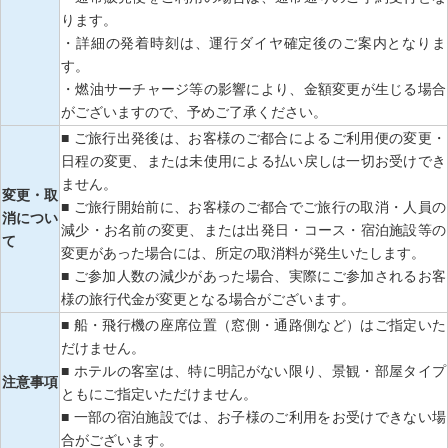
ります。
・詳細の発着時刻は、運行ダイヤ確定後のご案内となりま
す。
・燃油サーチャージ等の影響により、金額変更が生じる場合
がございますので、予めご了承ください。
■ ご旅行出発後は、お客様のご都合によるご利用便の変更・
日程の変更、または未使用による払い戻しは一切お受けでき
ません。
変更・取
■ ご旅行開始前に、お客様のご都合でご旅行の取消・人員の
消につい
減少・お名前の変更、または出発日・コース・宿泊施設等の
て
変更があった場合には、所定の取消料が発生いたします。
■ ご参加人数の減少があった場合、実際にご参加されるお客
様の旅行代金が変更となる場合がございます。
■ 船・飛行機の座席位置（窓側・通路側など）はご指定いた
だけません。
■ ホテルの客室は、特に明記がない限り、景観・部屋タイプ
注意事項
ともにご指定いただけません。
■ 一部の宿泊施設では、お子様のご利用をお受けできない場
合がございます。