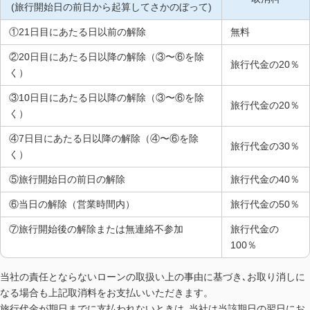
(旅行開始日の前日から起算してさかのぼって)
①21日目にあたる日以前の解除
無料
②20日目にあたる日以降の解除（③〜⑥を除
旅行代金の20％
く）
③10日目にあたる日以降の解除（③〜⑥を除
旅行代金の20％
く）
④7日目にあたる日以降の解除（④〜⑥を除
旅行代金の30％
く）
⑤旅行開始日の前日の解除
旅行代金の40％
⑥当日の解除（営業時間内）
旅行代金の50％
⑦旅行開始後の解除または無連絡不参加
旅行代金の
100％
当社の責任とならないローンの取扱い上の事由に基づき､お取り消しに
なる場合も上記取消料をお支払いいただきます。
旅行代金が期日までに支払われないときは､当社は当該期日の翌日にお