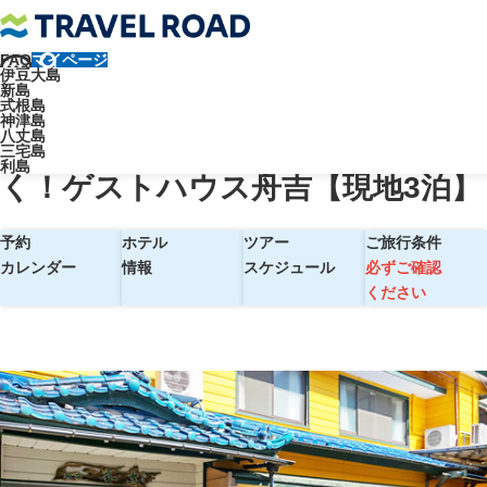
FAQ
マイページ
トラベルロード
伊豆大島
新島
【熱海発】往復ジェット船で行く！ゲストハウス舟吉【現地3泊】
式根島
神津島
【熱海発】往復ジェット船で行
八丈島
三宅島
利島
く！ゲストハウス舟吉【現地3泊】
予約
ホテル
ツアー
ご旅行条件
カレンダー
情報
スケジュール
必ずご確認
ください