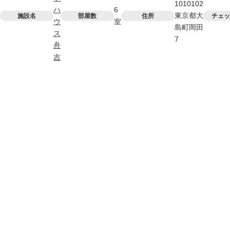
1010102
ハ
6
東京都大
施設名
部屋数
住所
チェッ
ウ
室
島町岡田
ス
7
舟
吉