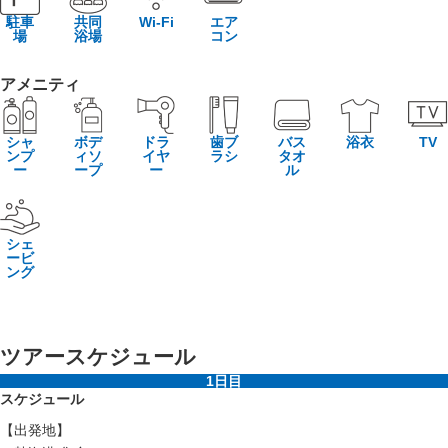
駐車
共同
Wi-Fi
エア
場
浴場
コン
アメニティ
シャ
ボデ
ドラ
歯ブ
バス
浴衣
TV
ンプ
ィソ
イヤ
ラシ
タオ
ー
ープ
ー
ル
シェ
ービ
ング
ツアースケジュール
1日目
スケジュール
【出発地】