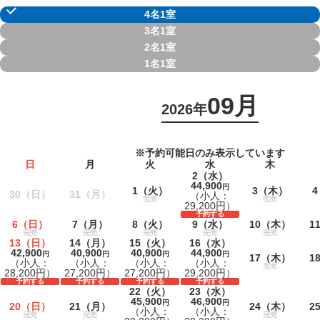
4名1室
3名1室
2名1室
1名1室
09月
2026年
※予約可能日のみ表示しています
日
月
火
水
木
2
（水）
44,900
円
1
（火）
3
（木）
4
30
（日）
31
（月）
（小人：
完売
完売
29,200円）
予約する
6
（日）
7
（月）
8
（火）
9
（水）
10
（木）
1
完売
完売
完売
完売
完売
13
（日）
14
（月）
15
（火）
16
（水）
42,900
40,900
40,900
44,900
円
円
円
円
17
（木）
1
（小人：
（小人：
（小人：
（小人：
完売
28,200円）
27,200円）
27,200円）
29,200円）
予約する
予約する
予約する
予約する
22
（火）
23
（水）
45,900
46,900
円
円
20
（日）
21
（月）
24
（木）
2
（小人：
（小人：
完売
完売
完売