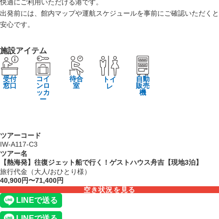
快適にご利用いただける港です。
出発前には、館内マップや運航スケジュールを事前にご確認いただくと
安心です。
施設アイテム
受付
コイ
待合
自動
トイ
窓口
ンロ
室
販売
レ
ッカ
機
ー
ツアーコード
IW-A117-C3
ツアー名
【熱海発】往復ジェット船で行く！ゲストハウス舟吉【現地3泊】
旅行代金（大人/おひとり様）
40,900円〜71,400円
空き状況を見る