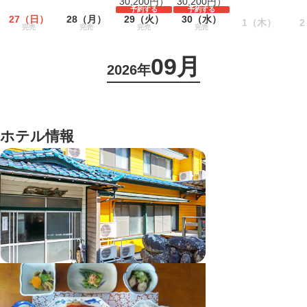
30,200円）
30,200円）
予約する
予約する
27
（日）
28
（月）
29
（火）
30
（水）
1
（木）
2
完売
完売
完売
完売
09月
2026年
ホテル情報