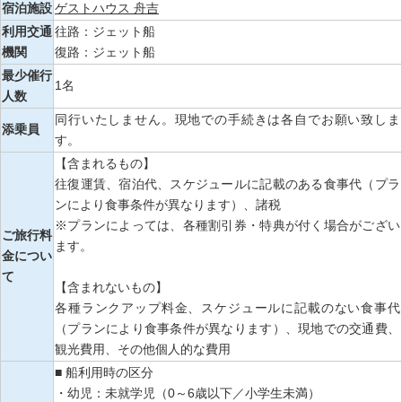
宿泊施設
ゲストハウス 舟吉
利用交通
往路：ジェット船
機関
復路：ジェット船
最少催行
1名
人数
同行いたしません。現地での手続きは各自でお願い致しま
添乗員
す。
【含まれるもの】
往復運賃、宿泊代、スケジュールに記載のある食事代（プラ
ンにより食事条件が異なります）、諸税
※プランによっては、各種割引券・特典が付く場合がござい
ご旅行料
ます。
金につい
て
【含まれないもの】
各種ランクアップ料金、スケジュールに記載のない食事代
（プランにより食事条件が異なります）、現地での交通費、
観光費用、その他個人的な費用
■ 船利用時の区分
・幼児：未就学児（0～6歳以下／小学生未満）