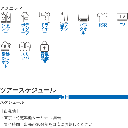
アメニティ
シャ
ボデ
ドラ
歯ブ
バス
浴衣
TV
ンプ
ィソ
イヤ
ラシ
タオ
ー
ープ
ー
ル
湯沸
スリ
貴重
かし
ッパ
品金
ポッ
庫
ト
ツアースケジュール
1日目
スケジュール
【出発地】
・東京・竹芝客船ターミナル 集合
集合時間：出発の30分前を目安にお越しください