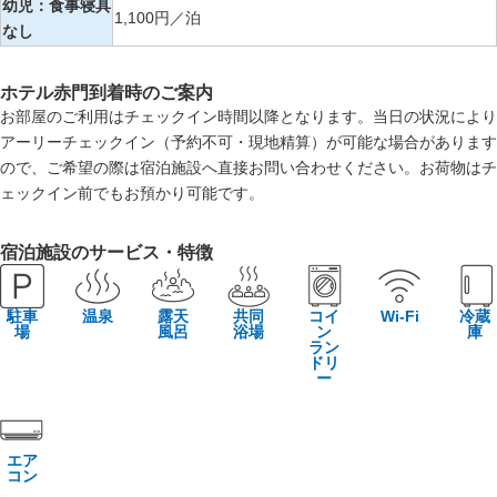
幼児：食事寝具
1,100円／泊
なし
ホテル赤門到着時のご案内
お部屋のご利用はチェックイン時間以降となります。当日の状況により
アーリーチェックイン（予約不可・現地精算）が可能な場合があります
ので、ご希望の際は宿泊施設へ直接お問い合わせください。お荷物はチ
ェックイン前でもお預かり可能です。
宿泊施設のサービス・特徴
駐車
温泉
露天
共同
コイ
Wi-Fi
冷蔵
場
風呂
浴場
ン
庫
ラン
ドリ
ー
エア
コン