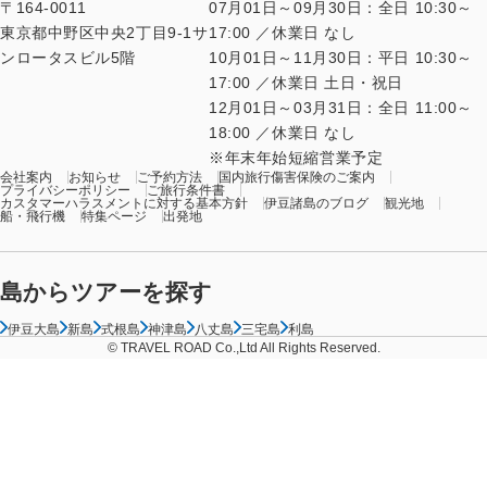
〒164-0011
07月01日～09月30日：全日 10:30～
東京都中野区中央2丁目9-1サ
17:00 ／休業日 なし
ンロータスビル5階
10月01日～11月30日：平日 10:30～
17:00 ／休業日 土日・祝日
12月01日～03月31日：全日 11:00～
18:00 ／休業日 なし
年末年始短縮営業予定
会社案内
お知らせ
ご予約方法
国内旅行傷害保険のご案内
プライバシーポリシー
ご旅行条件書
カスタマーハラスメントに対する基本方針
伊豆諸島のブログ
観光地
船・飛行機
特集ページ
出発地
島からツアーを探す
伊豆大島
新島
式根島
神津島
八丈島
三宅島
利島
© TRAVEL ROAD Co.,Ltd All Rights Reserved.