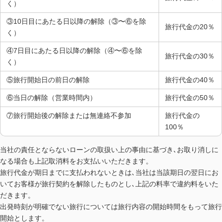
く）
③10日目にあたる日以降の解除（③〜⑥を除
旅行代金の20％
く）
④7日目にあたる日以降の解除（④〜⑥を除
旅行代金の30％
く）
⑤旅行開始日の前日の解除
旅行代金の40％
⑥当日の解除（営業時間内）
旅行代金の50％
⑦旅行開始後の解除または無連絡不参加
旅行代金の
100％
当社の責任とならないローンの取扱い上の事由に基づき､お取り消しに
なる場合も上記取消料をお支払いいただきます。
旅行代金が期日までに支払われないときは､当社は当該期日の翌日にお
いてお客様が旅行契約を解除したものとし､上記の料率で違約料をいた
だきます。
出発時刻が明確でない旅行については旅行内容の開始時間をもって旅行
開始とします。