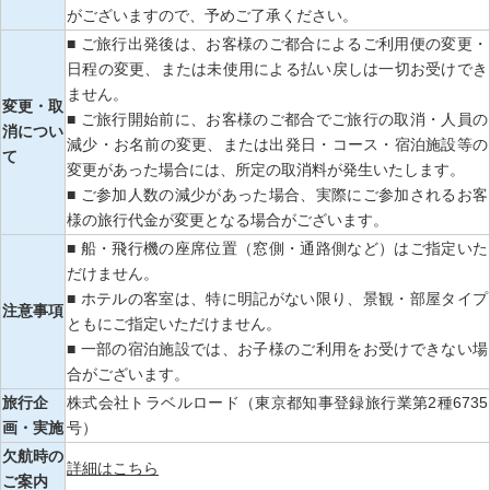
がございますので、予めご了承ください。
■ ご旅行出発後は、お客様のご都合によるご利用便の変更・
日程の変更、または未使用による払い戻しは一切お受けでき
ません。
変更・取
■ ご旅行開始前に、お客様のご都合でご旅行の取消・人員の
消につい
減少・お名前の変更、または出発日・コース・宿泊施設等の
て
変更があった場合には、所定の取消料が発生いたします。
■ ご参加人数の減少があった場合、実際にご参加されるお客
様の旅行代金が変更となる場合がございます。
■ 船・飛行機の座席位置（窓側・通路側など）はご指定いた
だけません。
■ ホテルの客室は、特に明記がない限り、景観・部屋タイプ
注意事項
ともにご指定いただけません。
■ 一部の宿泊施設では、お子様のご利用をお受けできない場
合がございます。
旅行企
株式会社トラベルロード（東京都知事登録旅行業第2種6735
画・実施
号）
欠航時の
詳細はこちら
ご案内