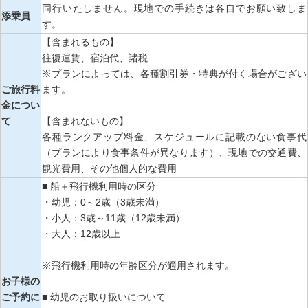
同行いたしません。現地での手続きは各自でお願い致しま
添乗員
す。
【含まれるもの】
往復運賃、宿泊代、諸税
※プランによっては、各種割引券・特典が付く場合がござい
ご旅行料
ます。
金につい
て
【含まれないもの】
各種ランクアップ料金、スケジュールに記載のない食事代
（プランにより食事条件が異なります）、現地での交通費、
観光費用、その他個人的な費用
■ 船＋飛行機利用時の区分
・幼児：0～2歳（3歳未満）
・小人：3歳～11歳（12歳未満）
・大人：12歳以上
※飛行機利用時の年齢区分が適用されます。
お子様の
ご予約に
■ 幼児のお取り扱いについて