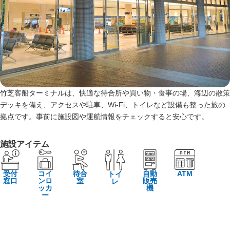
竹芝客船ターミナルは、快適な待合所や買い物・食事の場、海辺の散策
デッキを備え、アクセスや駐車、Wi‑Fi、トイレなど設備も整った旅の
拠点です。事前に施設図や運航情報をチェックすると安心です。
施設アイテム
受付
コイ
待合
自動
ATM
トイ
窓口
ンロ
室
販売
レ
ッカ
機
ー