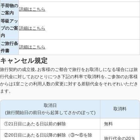
手荷物の
詳細はこちら
ご案内
等級アッ
プのご案
詳細はこちら
内
ご旅行条
詳細はこちら
件書
キャンセル規定
旅行契約の成立後､お客様のご都合で旅行をお取消しになる場合には旅
行代金に対しておひとりにつき下記の料率で取消料を､ご参加のお客様
からは1室ごとの利用人数の変更に対する差額代金をそれぞれいただき
ます。
取消日
取消料
(旅行開始日の前日から起算してさかのぼって)
①21日目にあたる日以前の解除
無料
②20日目にあたる日以降の解除（③〜⑥を除
旅行代金の20％