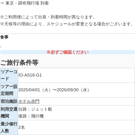
⇒ 東京・調布飛行場 到着
※ご利用便によって出発・到着時間が異なります。
※天候等の理由により、スケジュールが変更となる場合がございます。
食事
-
※必ずご確認ください
ご旅行条件等
ツアーコ
IO-AS18-G1
ード
ツアー設
2025/04/01（火）〜2026/09/30（水）
定期間
宿泊施設
ホテル赤門
利用交通
往路：ジェット船
機関
復路：飛行機
最少催行
2名
人数