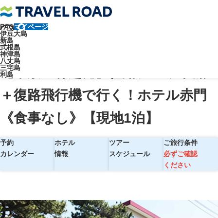
FAQ
マイページ
トラベルロード
伊豆大島
新島
【東京・竹芝発】往路ジェット船＋復路飛行機で行く！ホテル赤門《食
式根島
神津島
事なし》【現地1泊】
八丈島
三宅島
【東京・竹芝発】往路ジェット船
利島
＋復路飛行機で行く！ホテル赤門
《食事なし》【現地1泊】
予約
ホテル
ツアー
ご旅行条件
カレンダー
情報
スケジュール
必ずご確認
ください