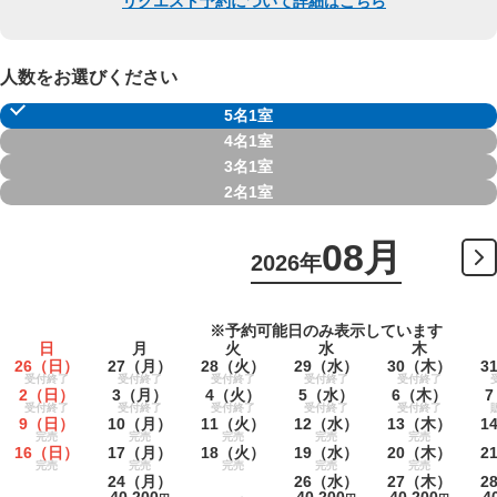
リクエスト予約について詳細はこちら
人数をお選びください
5名1室
4名1室
3名1室
2名1室
08月
2026年
※予約可能日のみ表示しています
日
月
火
水
木
26
（日）
27
（月）
28
（火）
29
（水）
30
（木）
3
受付終了
受付終了
受付終了
受付終了
受付終了
2
（日）
3
（月）
4
（火）
5
（水）
6
（木）
7
受付終了
受付終了
受付終了
受付終了
受付終了
9
（日）
10
（月）
11
（火）
12
（水）
13
（木）
1
完売
完売
完売
完売
完売
16
（日）
17
（月）
18
（火）
19
（水）
20
（木）
2
完売
完売
完売
完売
完売
24
（月）
26
（水）
27
（木）
2
40,200
40,200
40,200
4