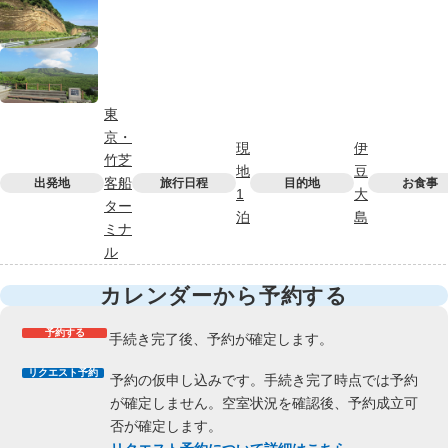
東
京・
現
伊
竹芝
地
豆
客船
出発地
旅行日程
目的地
お食事
1
大
ター
泊
島
ミナ
ル
カレンダーから予約する
予約する
手続き完了後、予約が確定します。
リクエスト予約
予約の仮申し込みです。手続き完了時点では予約
が確定しません。空室状況を確認後、予約成立可
否が確定します。