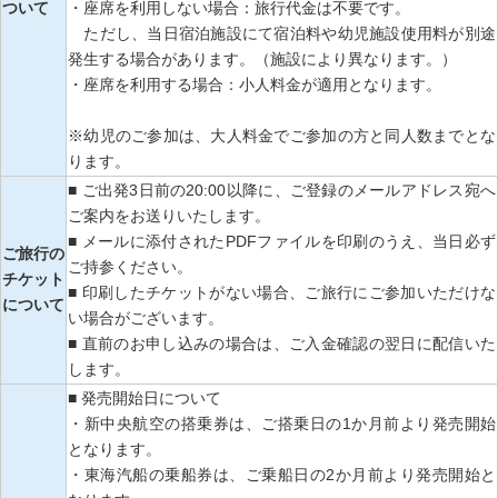
ついて
・座席を利用しない場合：旅行代金は不要です。
ただし、当日宿泊施設にて宿泊料や幼児施設使用料が別途
発生する場合があります。（施設により異なります。）
・座席を利用する場合：小人料金が適用となります。
※幼児のご参加は、大人料金でご参加の方と同人数までとな
ります。
■ ご出発3日前の20:00以降に、ご登録のメールアドレス宛へ
ご案内をお送りいたします。
■ メールに添付されたPDFファイルを印刷のうえ、当日必ず
ご旅行の
ご持参ください。
チケット
■ 印刷したチケットがない場合、ご旅行にご参加いただけな
について
い場合がございます。
■ 直前のお申し込みの場合は、ご入金確認の翌日に配信いた
します。
■ 発売開始日について
・新中央航空の搭乗券は、ご搭乗日の1か月前より発売開始
となります。
・東海汽船の乗船券は、ご乗船日の2か月前より発売開始と