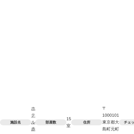
ホ
〒
テ
1000101
15
ル
東京都大
施設名
部屋数
住所
チェ
室
赤
島町元町