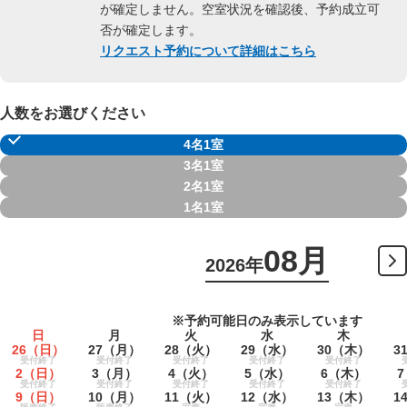
が確定しません。空室状況を確認後、予約成立可
否が確定します。
リクエスト予約について詳細はこちら
人数をお選びください
4名1室
3名1室
2名1室
1名1室
08月
2026年
※予約可能日のみ表示しています
日
月
火
水
木
26
（日）
27
（月）
28
（火）
29
（水）
30
（木）
3
受付終了
受付終了
受付終了
受付終了
受付終了
2
（日）
3
（月）
4
（火）
5
（水）
6
（木）
7
受付終了
受付終了
受付終了
受付終了
受付終了
9
（日）
10
（月）
11
（火）
12
（水）
13
（木）
1