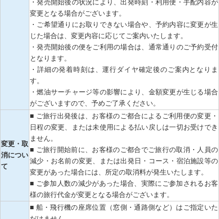
・発売開始後の状況により、出発時刻・利用便・手配内容が
変更となる場合がございます。
・ご希望通りにお取りできない場合や、予約内容に変更が生
じた場合は、変更内容に応じてご案内いたします。
・発売開始後の便をご利用の場合は、通常通りのご予約受付
となります。
・詳細の発着時刻は、運行ダイヤ確定後のご案内となりま
す。
・燃油サーチャージ等の影響により、金額変更が生じる場合
がございますので、予めご了承ください。
■ ご旅行出発後は、お客様のご都合によるご利用便の変更・
日程の変更、または未使用による払い戻しは一切お受けでき
ません。
変更・取
■ ご旅行開始前に、お客様のご都合でご旅行の取消・人員の
消につい
減少・お名前の変更、または出発日・コース・宿泊施設等の
て
変更があった場合には、所定の取消料が発生いたします。
■ ご参加人数の減少があった場合、実際にご参加されるお客
様の旅行代金が変更となる場合がございます。
■ 船・飛行機の座席位置（窓側・通路側など）はご指定いた
だけません。