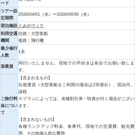
ード
ツアー設
2026/04/01（水）〜2026/09/30（水）
定期間
宿泊施設
とみやヴィラ
利用交通
往路：大型客船
機関
復路：飛行機
最少催行
1名
人数
同行いたしません。現地での手続きは各自でお願い致しま
添乗員
す。
【含まれるもの】
往復運賃（大型客船をご利用の場合は2等寝台）、宿泊代、
諸税
ご旅行料
※プランによっては、各種割引券・特典が付く場合がござい
金につい
ます。
て
【含まれないもの】
各種ランクアップ料金、食事代、現地での交通費、観光費
用、その他個人的な費用