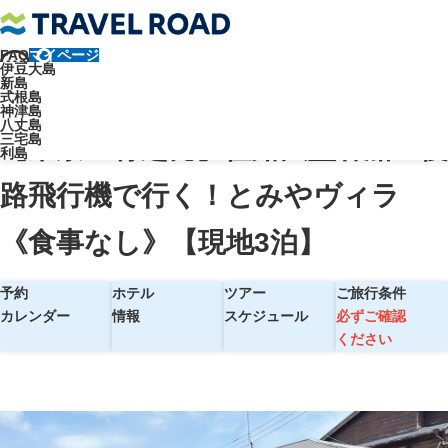
FAQ
マイページ
トラベルロード
伊豆大島
新島
【東京・竹芝発】往路大型客船＋復路飛行機で行く！とみやヴィラ《食
式根島
神津島
事なし》【現地3泊】
八丈島
三宅島
【東京・竹芝発】往路大型客船＋復
利島
路飛行機で行く！とみやヴィラ
《食事なし》【現地3泊】
予約
ホテル
ツアー
ご旅行条件
カレンダー
情報
スケジュール
必ずご確認
ください