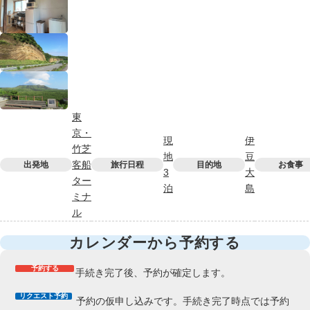
東
京・
現
伊
竹芝
地
豆
客船
出発地
旅行日程
目的地
お食事
3
大
ター
泊
島
ミナ
ル
カレンダーから予約する
予約する
手続き完了後、予約が確定します。
リクエスト予約
予約の仮申し込みです。手続き完了時点では予約