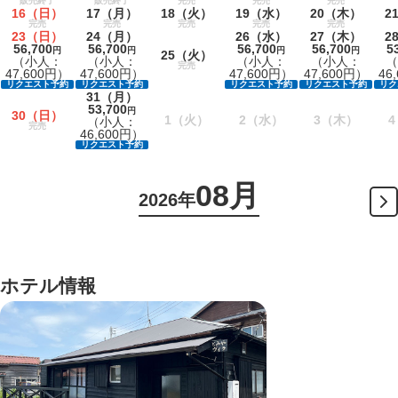
販売終了
販売終了
完売
完売
完売
16
（日）
17
（月）
18
（火）
19
（水）
20
（木）
2
完売
完売
完売
完売
完売
23
（日）
24
（月）
26
（水）
27
（木）
2
56,700
56,700
56,700
56,700
5
円
円
円
円
25
（火）
（小人：
（小人：
（小人：
（小人：
（
完売
47,600円）
47,600円）
47,600円）
47,600円）
46
リクエスト予約
リクエスト予約
リクエスト予約
リクエスト予約
リク
31
（月）
53,700
円
30
（日）
1
（火）
2
（水）
3
（木）
4
（小人：
完売
46,600円）
リクエスト予約
08月
2026年
ホテル情報