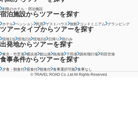
利島のホテル・宿泊施設
宿泊施設からツアーを探す
ホテル
ペンション
民宿
ゲストハウス
旅館
コンドミニアム
グランピング
ツアータイプからツアーを探す
現地1泊
現地2泊
現地3泊
日帰り
宿のみ
出発地からツアーを探す
東京・竹芝港
横浜港
館山港
熱海港
下田港
調布飛行場
羽田空港
食事条件からツアーを探す
夕食・朝食付
昼食付
朝食付
食事選択可能
食事なし
© TRAVEL ROAD Co.,Ltd All Rights Reserved.