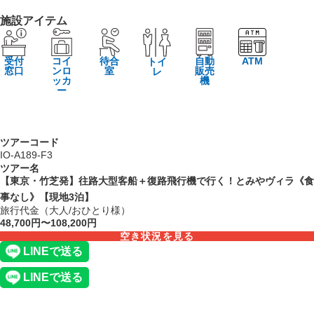
施設アイテム
受付
コイ
待合
自動
ATM
トイ
窓口
ンロ
室
販売
レ
ッカ
機
ー
ツアーコード
IO-A189-F3
ツアー名
【東京・竹芝発】往路大型客船＋復路飛行機で行く！とみやヴィラ《食
事なし》【現地3泊】
旅行代金（大人/おひとり様）
48,700円〜108,200円
空き状況を見る