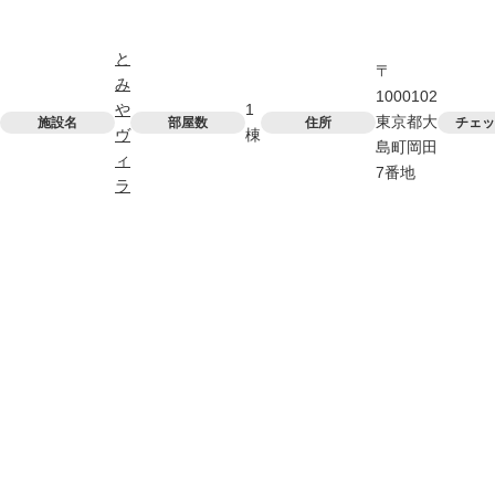
と
〒
み
1000102
や
1
東京都大
施設名
部屋数
住所
チェッ
ヴ
棟
島町岡田
ィ
7番地
ラ