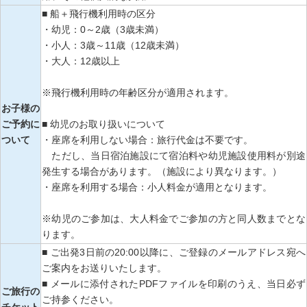
■ 船＋飛行機利用時の区分
・幼児：0～2歳（3歳未満）
・小人：3歳～11歳（12歳未満）
・大人：12歳以上
※飛行機利用時の年齢区分が適用されます。
お子様の
ご予約に
■ 幼児のお取り扱いについて
ついて
・座席を利用しない場合：旅行代金は不要です。
ただし、当日宿泊施設にて宿泊料や幼児施設使用料が別途
発生する場合があります。（施設により異なります。）
・座席を利用する場合：小人料金が適用となります。
※幼児のご参加は、大人料金でご参加の方と同人数までとな
ります。
■ ご出発3日前の20:00以降に、ご登録のメールアドレス宛へ
ご案内をお送りいたします。
■ メールに添付されたPDFファイルを印刷のうえ、当日必ず
ご旅行の
ご持参ください。