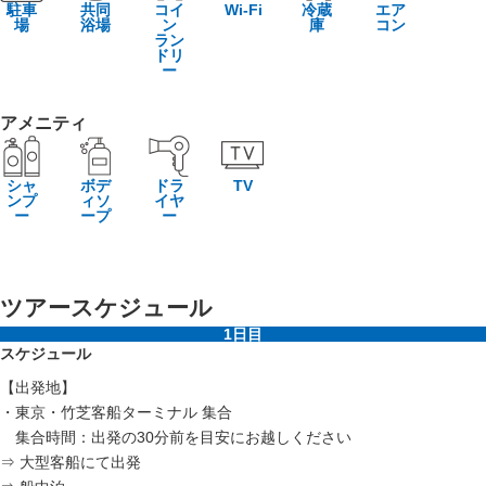
駐車
共同
コイ
Wi-Fi
冷蔵
エア
場
浴場
ン
庫
コン
ラン
ドリ
ー
アメニティ
シャ
ボデ
ドラ
TV
ンプ
ィソ
イヤ
ー
ープ
ー
ツアースケジュール
1日目
スケジュール
【出発地】
・東京・竹芝客船ターミナル 集合
集合時間：出発の30分前を目安にお越しください
⇒ 大型客船にて出発