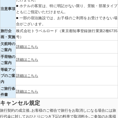
■ ホテルの客室は、特に明記がない限り、景観・部屋タイプ
注意事項
ともにご指定いただけません。
■ 一部の宿泊施設では、お子様のご利用をお受けできない場
合がございます。
旅行企
株式会社トラベルロード（東京都知事登録旅行業第2種6735
画・実施
号）
欠航時の
詳細はこちら
ご案内
手荷物の
詳細はこちら
ご案内
等級アッ
プのご案
詳細はこちら
内
ご旅行条
詳細はこちら
件書
キャンセル規定
旅行契約の成立後､お客様のご都合で旅行をお取消しになる場合には旅
行代金に対しておひとりにつき下記の料率で取消料を､ご参加のお客様