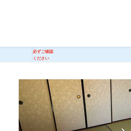
》【現地3泊】
ご旅行条件
必ずご確認
ください