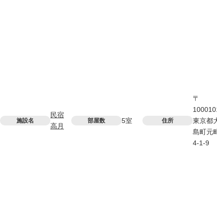
〒
100010
民宿
5室
東京都
施設名
部屋数
住所
高月
島町元
4-1-9