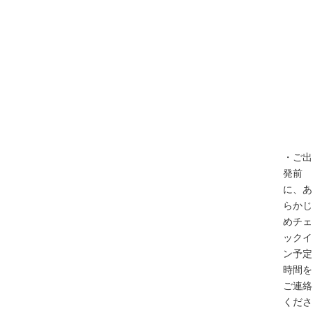
・ご出
発前
に、あ
らかじ
めチェ
ックイ
ン予定
時間を
ご連絡
くださ