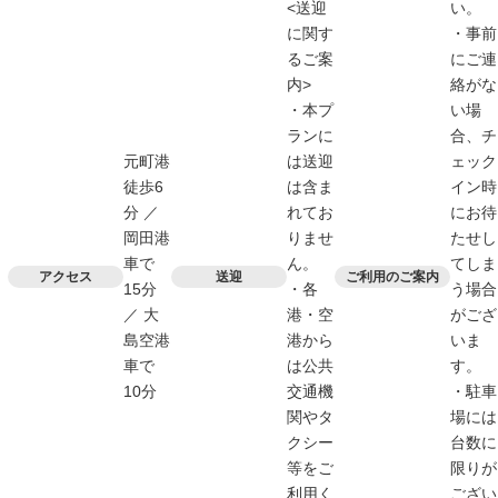
<送迎
い。
に関す
・事前
るご案
にご連
内>
絡がな
・本プ
い場
ランに
合、チ
元町港
は送迎
ェック
徒歩6
は含ま
イン時
分 ／
れてお
にお待
岡田港
りませ
たせし
車で
ん。
てしま
アクセス
送迎
ご利用のご案内
15分
・各
う場合
／ 大
港・空
がござ
島空港
港から
いま
車で
は公共
す。
10分
交通機
・駐車
関やタ
場には
クシー
台数に
等をご
限りが
利用く
ござい