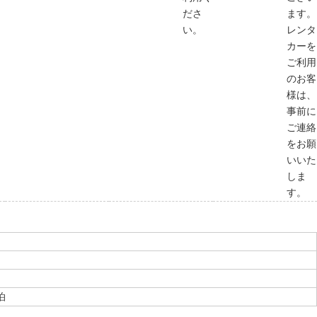
ださ
ます。
い。
レンタ
カーを
ご利用
のお客
様は、
事前に
ご連絡
をお願
いいた
しま
す。
泊