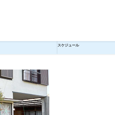
！高月《食事なし》【現地3泊】
復路飛行機で行く！高月《食事なし
ツアー
スケジュール