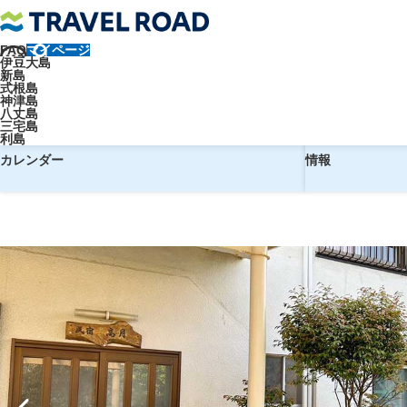
FAQ
マイページ
トラベルロード
【東京・竹芝発】往路ジェット船＋復路飛行機で行く
伊豆大島
新島
【東京・竹芝発】往路ジェット船＋
式根島
神津島
八丈島
三宅島
利島
予約
ホテル
カレンダー
情報