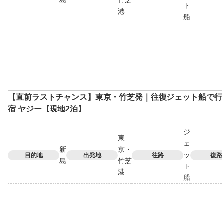
ト
港
船
【直前ラストチャンス】東京・竹芝発｜往復ジェット船で行
宿 ヤジー【現地2泊】
ジ
東
ェ
新
京・
ッ
目的地
出発地
往路
復路
島
竹芝
ト
港
船