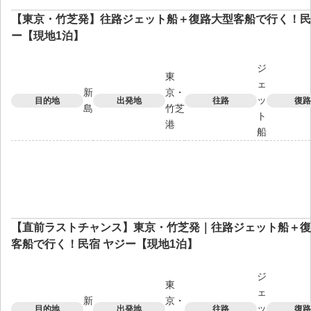
【東京・竹芝発】往路ジェット船＋復路大型客船で行く！民
ー【現地1泊】
ジ
東
ェ
新
京・
ッ
目的地
出発地
往路
復路
島
竹芝
ト
港
船
【直前ラストチャンス】東京・竹芝発｜往路ジェット船＋復
客船で行く！民宿 ヤジー【現地1泊】
ジ
東
ェ
新
京・
ッ
目的地
出発地
往路
復路