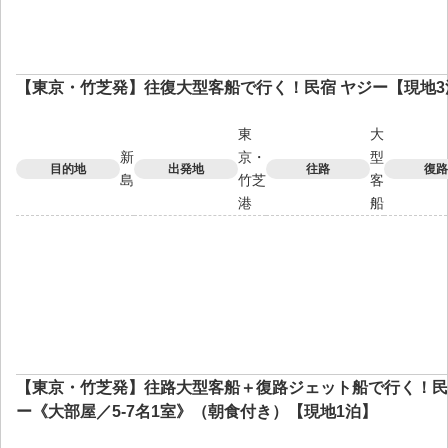
【東京・竹芝発】往復大型客船で行く！民宿 ヤジー【現地3
東
大
新
京・
型
目的地
出発地
往路
復路
島
竹芝
客
港
船
【東京・竹芝発】往路大型客船＋復路ジェット船で行く！民
ー《大部屋／5-7名1室》（朝食付き）【現地1泊】