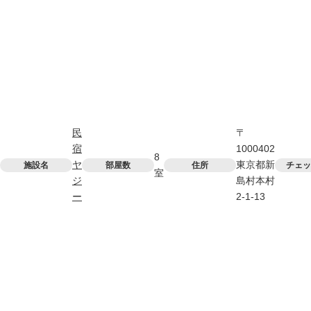
民
〒
宿
1000402
8
ヤ
東京都新
施設名
部屋数
住所
チェッ
室
ジ
島村本村
ー
2-1-13