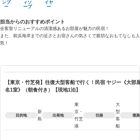
ンプ
ィソ
イヤ
ー
ープ
ー
担当からのおすすめポイント
全客室リニューアルの清潔感あるお部屋が魅力の民宿！
また、前浜海岸までの近さとお宿さんの気さくで親切なおもてなしも人
気！
【東京・竹芝発】往復大型客船で行く！民宿 ヤジー《大部屋／
名1室》（朝食付き）【現地1泊】
東
大
新
京・
型
目的地
出発地
往路
復路
島
竹芝
客
港
船