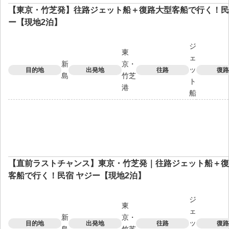
【東京・竹芝発】往路ジェット船＋復路大型客船で行く！民
ー【現地2泊】
ジ
東
ェ
新
京・
ッ
目的地
出発地
往路
復路
島
竹芝
ト
港
船
【直前ラストチャンス】東京・竹芝発｜往路ジェット船＋復
客船で行く！民宿 ヤジー【現地2泊】
ジ
東
ェ
新
京・
ッ
目的地
出発地
往路
復路
島
竹芝