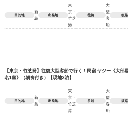
東
大
新
京・
型
目的地
出発地
往路
復路
島
竹芝
客
港
船
【東京・竹芝発】往復大型客船で行く！民宿 ヤジー《大部屋／
名1室》（朝食付き）【現地3泊】
東
大
新
京・
型
目的地
出発地
往路
復路
島
竹芝
客
港
船