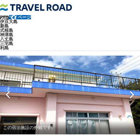
FAQ
マイページ
トラベルロード
宿泊施設
民宿
民宿 ヤジー
伊豆大島
新島
民宿
本村
式根島
神津島
八丈島
民宿 ヤジー
三宅島
利島
この宿泊施設の外観です。