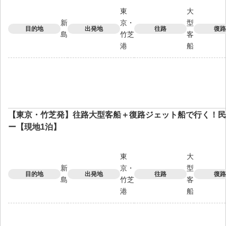
東
大
新
京・
型
目的地
出発地
往路
復路
島
竹芝
客
港
船
【東京・竹芝発】往路大型客船＋復路ジェット船で行く！民
ー【現地1泊】
東
大
新
京・
型
目的地
出発地
往路
復路
島
竹芝
客
港
船