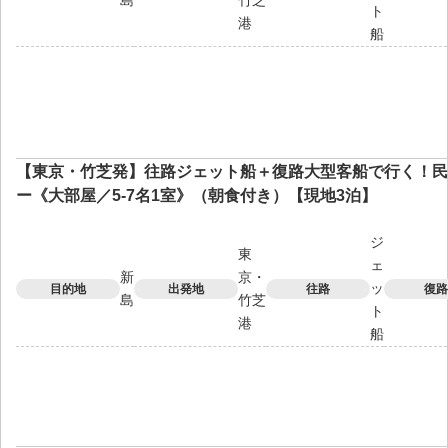
ト
港
船
【東京・竹芝発】往路ジェット船＋復路大型客船で行く！民
ー《大部屋／5-7名1室》（朝食付き）【現地3泊】
ジ
東
ェ
新
京・
ッ
目的地
出発地
往路
復路
島
竹芝
ト
港
船