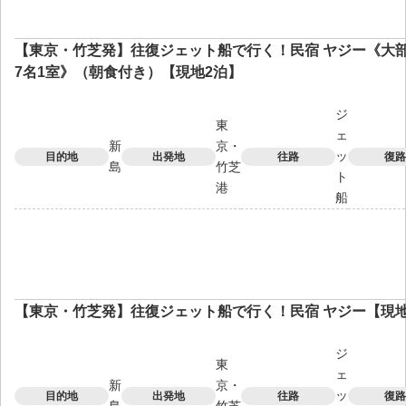
【東京・竹芝発】往復ジェット船で行く！民宿 ヤジー《大部
7名1室》（朝食付き）【現地2泊】
ジ
東
ェ
新
京・
ッ
目的地
出発地
往路
復路
島
竹芝
ト
港
船
【東京・竹芝発】往復ジェット船で行く！民宿 ヤジー【現地
ジ
東
ェ
新
京・
ッ
目的地
出発地
往路
復路
島
竹芝