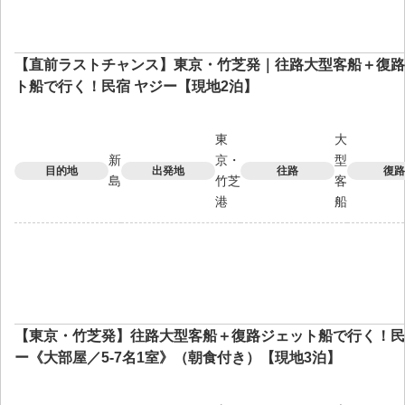
【直前ラストチャンス】東京・竹芝発｜往路大型客船＋復路
ト船で行く！民宿 ヤジー【現地2泊】
東
大
新
京・
型
目的地
出発地
往路
復路
島
竹芝
客
港
船
【東京・竹芝発】往路大型客船＋復路ジェット船で行く！民
ー《大部屋／5-7名1室》（朝食付き）【現地3泊】