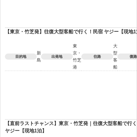
【東京・竹芝発】往復大型客船で行く！民宿 ヤジー【現地1
東
大
新
京・
型
目的地
出発地
往路
復路
島
竹芝
客
港
船
【直前ラストチャンス】東京・竹芝発｜往復大型客船で行く
ヤジー【現地1泊】