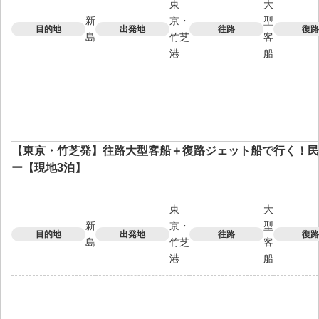
東
大
新
京・
型
目的地
出発地
往路
復路
島
竹芝
客
港
船
【東京・竹芝発】往路大型客船＋復路ジェット船で行く！民
ー【現地3泊】
東
大
新
京・
型
目的地
出発地
往路
復路
島
竹芝
客
港
船