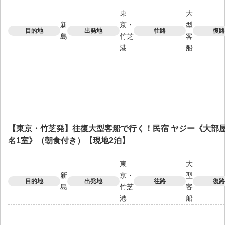
東
大
新
京・
型
目的地
出発地
往路
復路
島
竹芝
客
港
船
【東京・竹芝発】往復大型客船で行く！民宿 ヤジー《大部屋／
名1室》（朝食付き）【現地2泊】
東
大
新
京・
型
目的地
出発地
往路
復路
島
竹芝
客
港
船