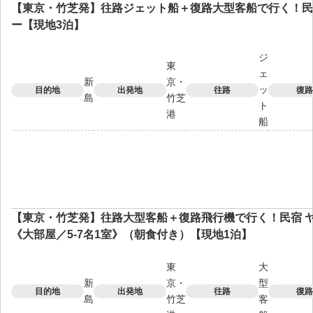
【東京・竹芝発】往路ジェット船＋復路大型客船で行く！民
ー【現地3泊】
ジ
東
ェ
新
京・
ッ
目的地
出発地
往路
復路
島
竹芝
ト
港
船
【東京・竹芝発】往路大型客船＋復路飛行機で行く！民宿 
《大部屋／5-7名1室》（朝食付き）【現地1泊】
東
大
新
京・
型
目的地
出発地
往路
復路
島
竹芝
客