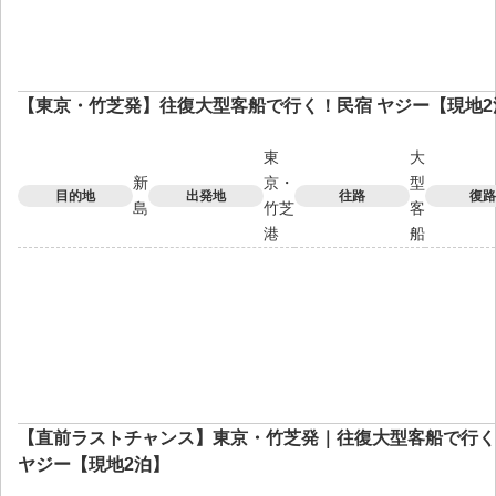
【東京・竹芝発】往復大型客船で行く！民宿 ヤジー【現地2
東
大
新
京・
型
目的地
出発地
往路
復路
島
竹芝
客
港
船
【直前ラストチャンス】東京・竹芝発｜往復大型客船で行く
ヤジー【現地2泊】