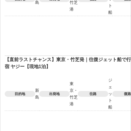
島
竹芝
ト
港
船
【直前ラストチャンス】東京・竹芝発｜往復ジェット船で行
宿 ヤジー【現地1泊】
ジ
東
ェ
新
京・
ッ
目的地
出発地
往路
復路
島
竹芝
ト
港
船