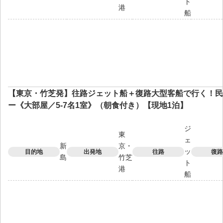
ト
港
船
【東京・竹芝発】往路ジェット船＋復路大型客船で行く！民
ー《大部屋／5-7名1室》（朝食付き）【現地1泊】
ジ
東
ェ
新
京・
ッ
目的地
出発地
往路
復路
島
竹芝
ト
港
船