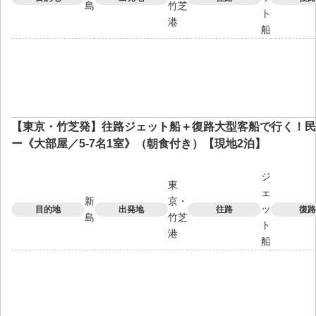
島
竹芝
ト
港
船
【東京・竹芝発】往路ジェット船＋復路大型客船で行く！民
ー《大部屋／5-7名1室》（朝食付き）【現地2泊】
ジ
東
ェ
新
京・
ッ
目的地
出発地
往路
復路
島
竹芝
ト
港
船