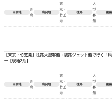
東
大
新
京・
型
目的地
出発地
往路
復路
島
竹芝
客
港
船
【東京・竹芝発】往路大型客船＋復路ジェット船で行く！民
ー【現地2泊】
東
大
新
京・
型
目的地
出発地
往路
復路
島
竹芝
客
港
船