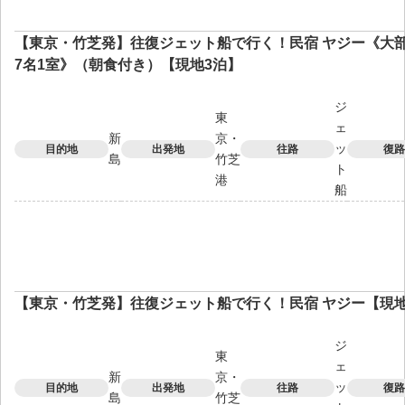
【東京・竹芝発】往復ジェット船で行く！民宿 ヤジー《大部
7名1室》（朝食付き）【現地3泊】
ジ
東
ェ
新
京・
ッ
目的地
出発地
往路
復路
島
竹芝
ト
港
船
【東京・竹芝発】往復ジェット船で行く！民宿 ヤジー【現地
ジ
東
ェ
新
京・
ッ
目的地
出発地
往路
復路
島
竹芝