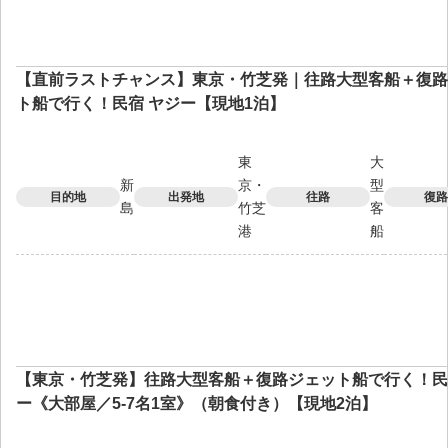
【直前ラストチャンス】東京・竹芝発｜往路大型客船＋復路
ト船で行く！民宿 ヤジー【現地1泊】
東
大
新
京・
型
目的地
出発地
往路
復路
島
竹芝
客
港
船
【東京・竹芝発】往路大型客船＋復路ジェット船で行く！民
ー《大部屋／5-7名1室》（朝食付き）【現地2泊】