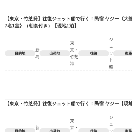
【東京・竹芝発】往復ジェット船で行く！民宿 ヤジー《大部
7名1室》（朝食付き）【現地1泊】
ジ
東
ェ
新
京・
ッ
目的地
出発地
往路
復路
島
竹芝
ト
港
船
【東京・竹芝発】往復ジェット船で行く！民宿 ヤジー【現地
ジ
東
ェ
新
京・
ッ
目的地
出発地
往路
復路