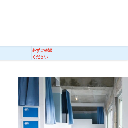
》（食事なし）【現地2泊】
ご旅行条件
必ずご確認
ください