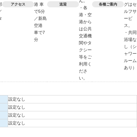
ん。
部
港 車
グはセ
アクセス
送迎
各種ご案内
・各
／
で5分
ルフサ
港・空
タ
／新島
ービ
港から
空港
ス。
は公共
車で7
・共同
交通機
分
浴場な
関やタ
し（シ
クシー
ャワー
等をご
ルーム
利用く
あり）
ださ
い。
設定なし
設定なし
設定なし
設定なし