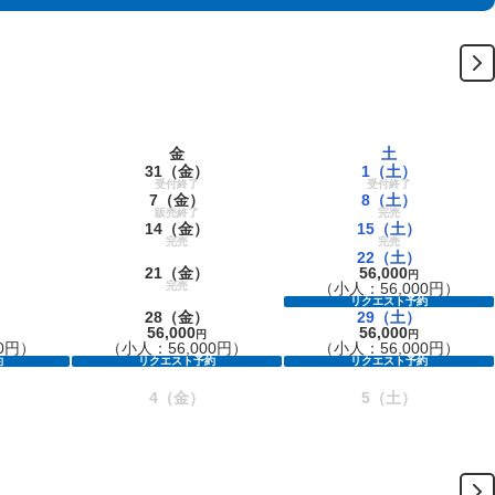
金
土
31
（金）
1
（土）
受付終了
受付終了
7
（金）
8
（土）
販売終了
完売
14
（金）
15
（土）
完売
完売
22
（土）
21
（金）
56,000
円
完売
（小人：56,000円）
リクエスト予約
28
（金）
29
（土）
56,000
56,000
円
円
0円）
（小人：56,000円）
（小人：56,000円）
約
リクエスト予約
リクエスト予約
4
（金）
5
（土）