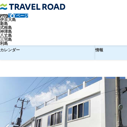
FAQ
マイページ
トラベルロード
【調布飛行場発】往復飛行機で行く！ Hostel NA
伊豆大島
新島
【調布飛行場発】往復飛行機で行く！ 
式根島
神津島
八丈島
三宅島
利島
予約
ホテル
カレンダー
情報