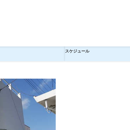
BLA《ドミトリー》（食事なし）【現地2泊】
Hostel NABLA《ドミトリー
ツアー
スケジュール