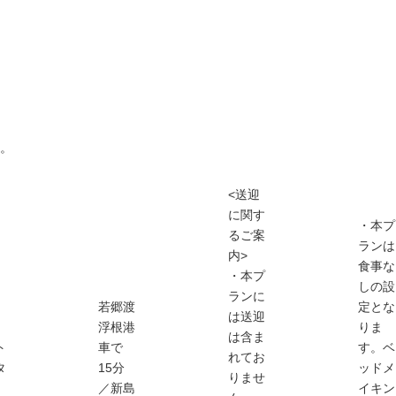
。
<送迎
に関す
・本プ
るご案
ランは
内>
食事な
・本プ
しの設
ランに
若郷渡
定とな
は送迎
浮根港
りま
は含ま
ト
車で
す。ベ
れてお
タ
15分
ッドメ
りませ
／新島
イキン