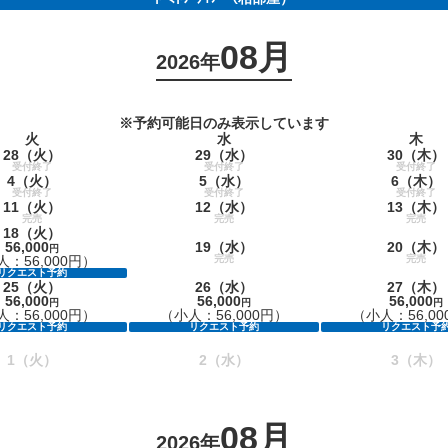
08月
2026年
※予約可能日のみ表示しています
火
水
木
28
（火）
29
（水）
30
（木）
受付終了
受付終了
受付終了
4
（火）
5
（水）
6
（木）
受付終了
受付終了
受付終了
11
（火）
12
（水）
13
（木）
完売
完売
完売
18
（火）
56,000
19
（水）
20
（木）
円
：56,000円）
完売
完売
リクエスト予約
25
（火）
26
（水）
27
（木）
56,000
56,000
56,000
円
円
円
：56,000円）
（小人：56,000円）
（小人：56,00
リクエスト予約
リクエスト予約
リクエスト予
1
（火）
2
（水）
3
（木）
08月
2026年