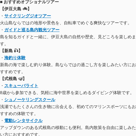
■ おすすめオプショナルツアー
【伊豆大島 🚲】
・
サイクリングジオツアー
火山島ならではの地形や景色を、自転車でめぐる爽快なツアーです。
・
ガイドと巡る島内観光ツアー
島を知るガイドと一緒に、伊豆大島の自然や歴史、見どころを楽しめま
す。
【新島 🎣】
・
海釣り体験
新島の海で楽しむ釣り体験。島ならではの過ごし方を楽しみたい方にお
すすめです。
【式根島 🤿】
・
スキューバライト
8歳から参加できる、気軽に海中世界を楽しめるダイビング体験です。
・
シュノーケリングスクール
浅瀬でもたくさんの生き物に出会える、初めてのマリンスポーツにもお
すすめの体験です。
・
電動レンタサイクル
アップダウンのある式根島の移動にも便利。島内散策を自由に楽しみた
い方におすすめです。