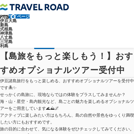
FAQ
マイページ
トラベルロード
お知らせ
新着情報
伊豆大島
新島
【島旅をもっと楽しもう！】おすすめオプショナルツアー受付中
式根島
神津島
トラベルロードからのお知らせ
八丈島
三宅島
2026/06/18（木）
新着情報
利島
【島旅をもっと楽しもう！】おす
すめオプショナルツアー受付中
伊豆諸島旅行をもっと楽しめる、おすすめオプショナルツアーを受付中
です🏝️✨
せっかくの島旅に、現地ならではの体験をプラスしてみませんか？
海・山・星空・島内観光など、島ごとの魅力を楽しめるオプショナルツ
アーをご用意しています🌊⛰️🌌
アクティブに楽しみたい方はもちろん、島の自然や景色をゆっくり満喫
したい方にもおすすめです。
旅の目的に合わせて、気になる体験をぜひチェックしてみてください。