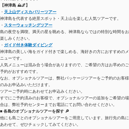
【神津島 ⛰️🌌】
・
天上山ディスカバリーツアー
神津島を代表する絶景スポット・天上山を楽しむ人気ツアーです。
・
スターウォッチングツアー
島の夜空を満喫。満天の星を眺める、神津島ならではの特別な時間をお
楽しみください。
・
ガイド付き体験ダイビング
神津島の美しい海をガイド付きで楽しめる、海好きの方におすすめのメ
ニューです。
人気メニューは混み合う場合がありますので、ご希望の方はお早めのご
予約がおすすめです。
なお、オプショナルツアーは、弊社パッケージツアーをご予約のお客様
のみお申込みいただけます。
ツアーご予約時にあわせてお申込みください。
すでにご予約済みのお客様で、オプショナルツアーの追加をご希望の場
合は、弊社予約センターまでお電話にてお問い合わせください。
■ 各島のオプショナルツアーを探す 🔎
他にも島ごとのオプショナルツアーをご用意しています。旅行先の島に
あわせて、ぜひチェックしてみてください。