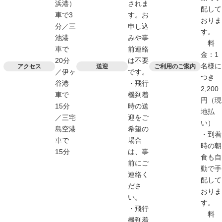
浜港）
されま
配して
車で3
す。お
おりま
分／三
申し込
す。
池港
みや事
料
車で
前連絡
金：1
20分
は不要
名様に
アクセス
送迎
ご利用のご案内
／伊ヶ
です。
つき
谷港
・飛行
2,200
車で
機到着
円（現
15分
時の送
地払
／三宅
迎をご
い）
島空港
希望の
・到着
車で
場合
時の朝
15分
は、事
食も自
前にご
動で手
連絡く
配して
ださ
おりま
い。
す。
・飛行
料
機到着