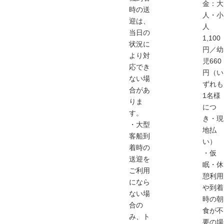
金：大
時の送
人・小
迎は、
人
当日の
1,100
状況に
円／幼
より対
児660
応でき
円（い
ない場
ずれも
合があ
1名様
りま
につ
す。
き・現
・大型
地払
客船到
い）
着時の
・仮
送迎を
眠・休
ご利用
憩利用
になら
や到着
ない場
時の朝
合の
食が不
み、ト
要の場