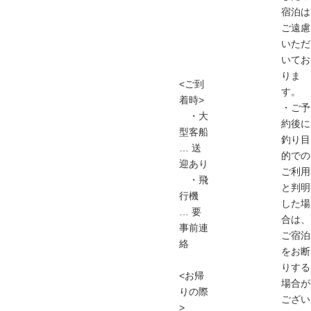
宿泊は
ご遠慮
いただ
いてお
りま
<ご到
す。
着時>
・ご予
・大
約後に
型客船
釣り目
… 送
的での
迎あり
ご利用
・飛
と判明
行機
した場
… 要
合は、
事前連
ご宿泊
絡
をお断
りする
<お帰
場合が
りの際
ござい
>