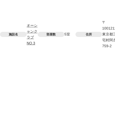
〒
オーシ
100121
ャンク
5室
東京都
施設名
部屋数
住所
ラブ
宅村阿
NO.3
759-2