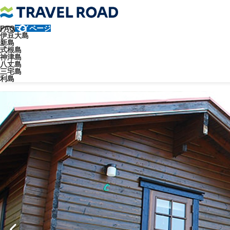
FAQ
マイページ
トラベルロード
宿泊施設
ペンション
オーシャンクラブNO.3
伊豆大島
新島
ペンション
阿古地区
式根島
神津島
八丈島
オーシャンクラブNO.3
三宅島
利島