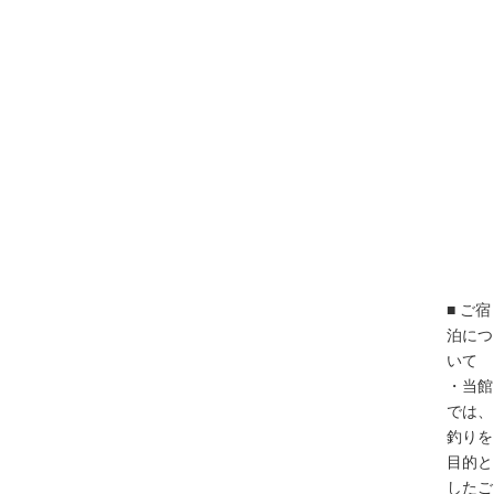
■ ご宿
泊につ
いて
・当館
では、
釣りを
目的と
したご