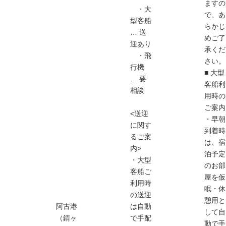
ますの
・大
で、あ
型客船
らかじ
… 送
めご了
迎あり
承くだ
・飛
さい。
行機
■ 大型
… 要
客船利
相談
用時の
ご案内
<送迎
・早朝
に関す
到着時
るご案
は、宿
内>
泊予定
・大型
のお部
客船ご
屋を仮
利用時
眠・休
の送迎
憩用と
阿古港
は自動
して自
（錆ヶ
で手配
動で手