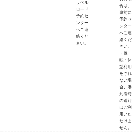
ラベル
合は、
ロード
事前に
予約セ
予約セ
ンター
ンター
へご連
へご連
絡くだ
絡くだ
さい。
さい。
・仮
眠・休
憩利用
をされ
ない場
合、港
到着時
の送迎
はご利
用いた
だけま
せん。