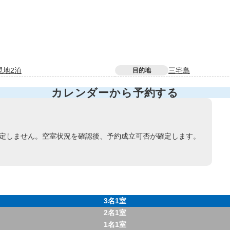
現地2泊
三宅島
目的地
カレンダーから予約する
定しません。空室状況を確認後、予約成立可否が確定します。
3名1室
2名1室
1名1室