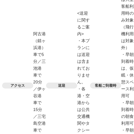
客船利
<送迎
用時の
に関す
み対象
るご案
（飛行
阿古港
内>
機利用
（錆ヶ
・本プ
は対象
浜港）
ランに
外）
車で5
は送迎
・早朝
分／三
は含ま
到着時
池港
れてお
は、仮
車で
りませ
眠・休
20分
ん。
憩スペ
アクセス
送迎
客船ご到着時
／伊ヶ
・各
ース利
谷港
港・空
用可
車で
港から
・早朝
15分
は公共
到着時
／三宅
交通機
の朝食
島空港
関やタ
利用可
車で
クシー
・早朝