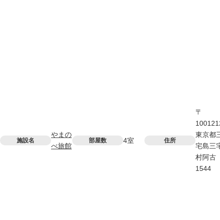
〒
100121
やまの
東京都
4室
施設名
部屋数
住所
べ旅館
宅島三
村阿古
1544