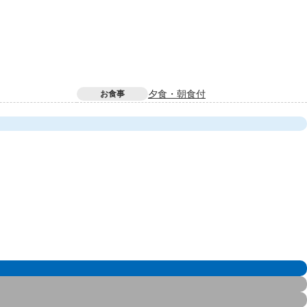
夕食・朝食付
お食事