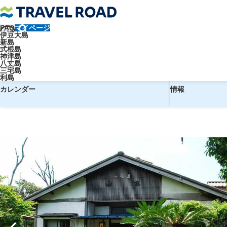
FAQ
マイページ
トラベルロード
【調布飛行場発】往復飛行機で行く！やまのべ旅館【
伊豆大島
新島
【調布飛行場発】往復飛行機で行く
式根島
神津島
八丈島
三宅島
利島
予約
ホテル
カレンダー
情報