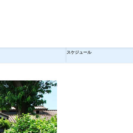
現地2泊】
！やまのべ旅館【現地2泊】
ツアー
スケジュール