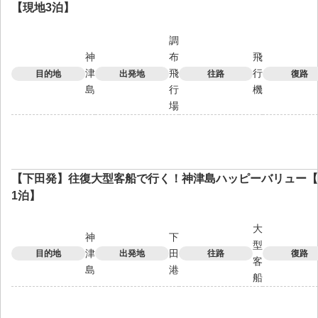
【現地3泊】
調
神
布
飛
津
飛
行
目的地
出発地
往路
復路
島
行
機
場
【下田発】往復大型客船で行く！神津島ハッピーバリュー【
1泊】
大
神
下
型
津
田
目的地
出発地
往路
復路
客
島
港
船