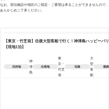
なお、宿泊施設や地区のご指定・ご要望は承ることができませんので、
あらかじめご了承ください。
【東京・竹芝発】往復大型客船で行く！神津島ハッピーバリ
【現地1泊】
東
大
神
京・
型
津
目的地
出発地
往路
復路
竹芝
客
島
港
船