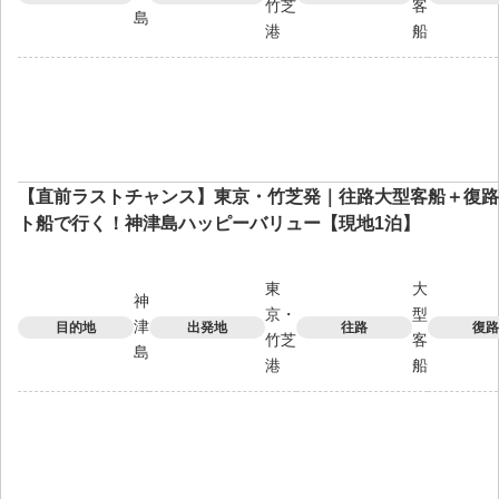
竹芝
客
島
港
船
【直前ラストチャンス】東京・竹芝発｜往路大型客船＋復路
ト船で行く！神津島ハッピーバリュー【現地1泊】
東
大
神
京・
型
津
目的地
出発地
往路
復路
竹芝
客
島
港
船