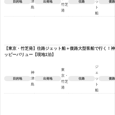
津
ッ
目的地
出発地
往路
復路
竹芝
島
ト
港
船
【東京・竹芝発】往路ジェット船＋復路大型客船で行く！神
ッピーバリュー【現地1泊】
ジ
東
神
ェ
京・
津
ッ
目的地
出発地
往路
復路
竹芝
島
ト
港
船