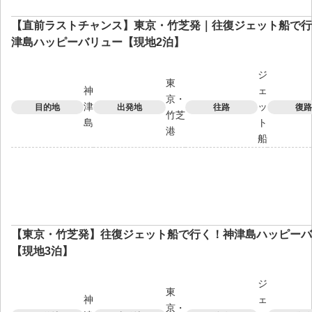
【直前ラストチャンス】東京・竹芝発｜往復ジェット船で行
津島ハッピーバリュー【現地2泊】
ジ
東
神
ェ
京・
津
ッ
目的地
出発地
往路
復路
竹芝
島
ト
港
船
【東京・竹芝発】往復ジェット船で行く！神津島ハッピーバ
【現地3泊】
ジ
東
神
ェ
京・