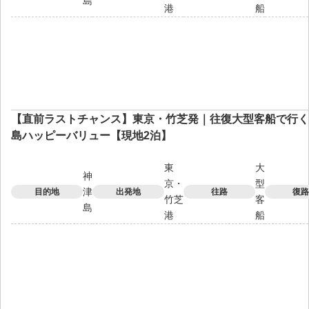
島
港
船
【直前ラストチャンス】東京・竹芝発｜往復大型客船で行く
島ハッピーバリュー【現地2泊】
東
大
神
京・
型
津
目的地
出発地
往路
復路
竹芝
客
島
港
船