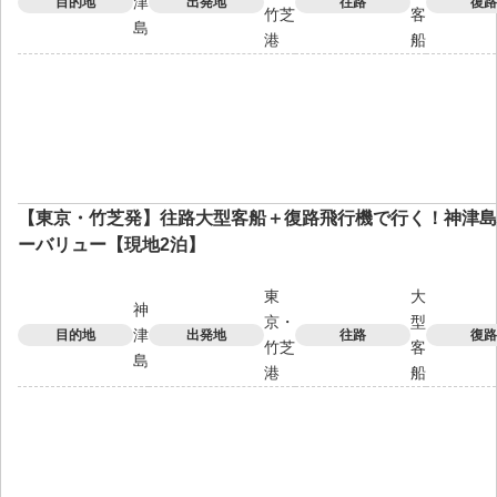
津
目的地
出発地
往路
復路
竹芝
客
島
港
船
【東京・竹芝発】往路大型客船＋復路飛行機で行く！神津島
ーバリュー【現地2泊】
東
大
神
京・
型
津
目的地
出発地
往路
復路
竹芝
客
島
港
船