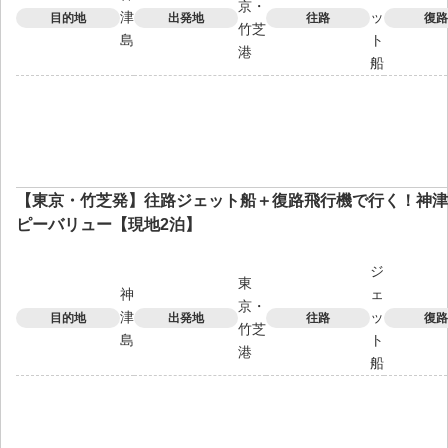
京・
津
ッ
目的地
出発地
往路
復路
竹芝
島
ト
港
船
【東京・竹芝発】往路ジェット船＋復路飛行機で行く！神津
ピーバリュー【現地2泊】
ジ
東
神
ェ
京・
津
ッ
目的地
出発地
往路
復路
竹芝
島
ト
港
船