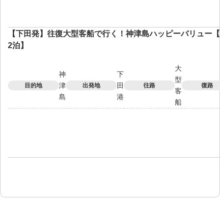
【下田発】往復大型客船で行く！神津島ハッピーバリュー【
2泊】
大
神
下
型
津
田
目的地
出発地
往路
復路
客
島
港
船