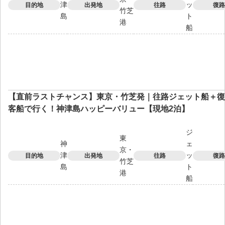
津
ッ
目的地
出発地
往路
復路
竹芝
島
ト
港
船
【直前ラストチャンス】東京・竹芝発｜往路ジェット船＋復
客船で行く！神津島ハッピーバリュー【現地2泊】
ジ
東
神
ェ
京・
津
ッ
目的地
出発地
往路
復路
竹芝
島
ト
港
船