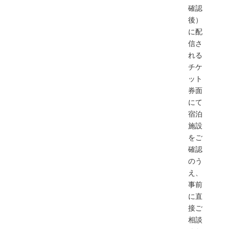
確認
後）
に配
信さ
れる
チケ
ット
券面
にて
宿泊
施設
をご
確認
のう
え、
事前
に直
接ご
相談