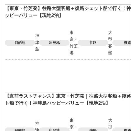
【東京・竹芝発】往路大型客船＋復路ジェット船で行く！神
ッピーバリュー【現地2泊】
東
大
神
京・
型
津
目的地
出発地
往路
復路
竹芝
客
島
港
船
【直前ラストチャンス】東京・竹芝発｜往路大型客船＋復路
ト船で行く！神津島ハッピーバリュー【現地2泊】
東
大
神
京・
型
津
目的地
出発地
往路
復路