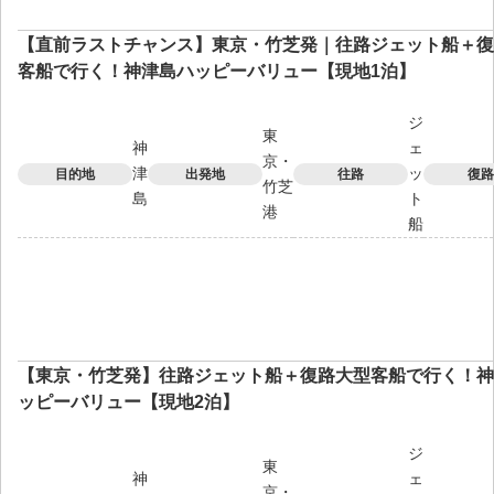
【直前ラストチャンス】東京・竹芝発｜往路ジェット船＋復
客船で行く！神津島ハッピーバリュー【現地1泊】
ジ
東
神
ェ
京・
津
ッ
目的地
出発地
往路
復路
竹芝
島
ト
港
船
【東京・竹芝発】往路ジェット船＋復路大型客船で行く！神
ッピーバリュー【現地2泊】
ジ
東
神
ェ
京・