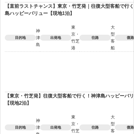
【直前ラストチャンス】東京・竹芝発｜往復大型客船で行く
島ハッピーバリュー【現地1泊】
東
大
神
京・
型
津
目的地
出発地
往路
復路
竹芝
客
島
港
船
【東京・竹芝発】往復大型客船で行く！神津島ハッピーバリ
【現地2泊】
東
大
神
京・
型
津
目的地
出発地
往路
復路
竹芝
客