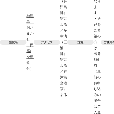
（神
なり
津島
ま
港）
す。
神津
宿に
・送
島
よる
迎を
宿お
／多
ご希
まか
幸湾
望の
せ
（三
方
施設名
アクセス
送迎
ご利用
（民
浦
は、
宿/
港）
出発
夕朝
宿に
3日
食
よる
前
付）
／神
（直
津島
前の
空港
お申
宿に
し込
よる
みの
場合
はご
入金