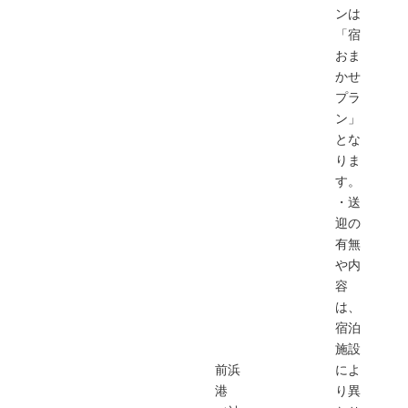
ンは
「宿
おま
かせ
プラ
ン」
とな
りま
す。
・送
迎の
有無
や内
容
は、
宿泊
施設
前浜
によ
港
り異