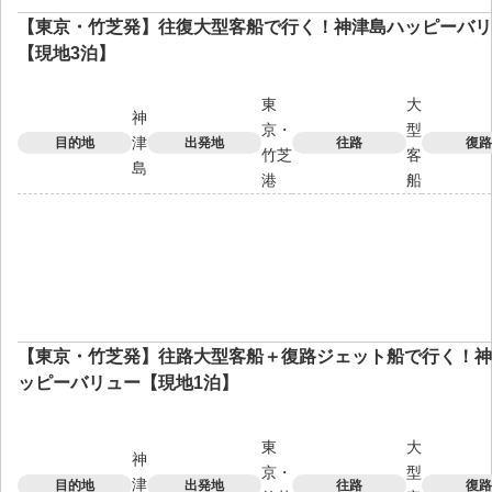
【東京・竹芝発】往復大型客船で行く！神津島ハッピーバリ
【現地3泊】
東
大
神
京・
型
津
目的地
出発地
往路
復路
竹芝
客
島
港
船
【東京・竹芝発】往路大型客船＋復路ジェット船で行く！神
ッピーバリュー【現地1泊】
東
大
神
京・
型
津
目的地
出発地
往路
復路