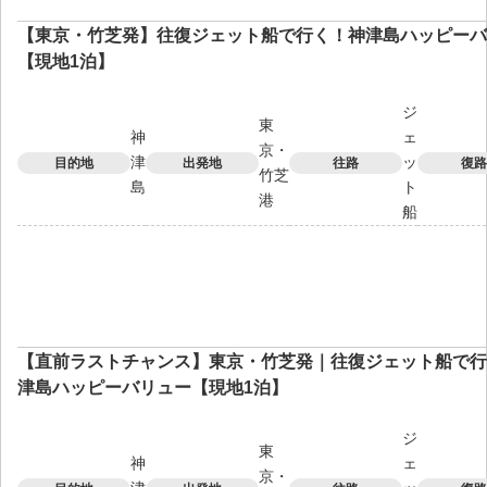
【東京・竹芝発】往復ジェット船で行く！神津島ハッピーバ
【現地1泊】
ジ
東
神
ェ
京・
津
ッ
目的地
出発地
往路
復路
竹芝
島
ト
港
船
【直前ラストチャンス】東京・竹芝発｜往復ジェット船で行
津島ハッピーバリュー【現地1泊】
ジ
東
神
ェ
京・