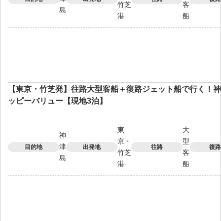
竹芝
客
島
港
船
【東京・竹芝発】往路大型客船＋復路ジェット船で行く！神
ッピーバリュー【現地3泊】
東
大
神
京・
型
津
目的地
出発地
往路
復路
竹芝
客
島
港
船