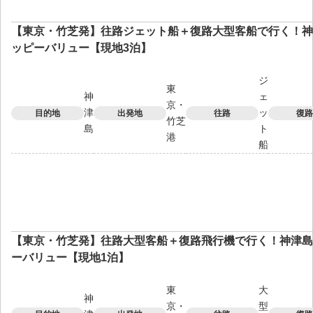
【東京・竹芝発】往路ジェット船＋復路大型客船で行く！神
ッピーバリュー【現地3泊】
ジ
東
神
ェ
京・
津
ッ
目的地
出発地
往路
復路
竹芝
島
ト
港
船
【東京・竹芝発】往路大型客船＋復路飛行機で行く！神津島
ーバリュー【現地1泊】
東
大
神
京・
型