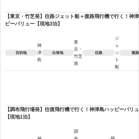
【東京・竹芝発】往路ジェット船＋復路飛行機で行く！神津
ピーバリュー【現地3泊】
ジ
東
神
ェ
京・
津
ッ
目的地
出発地
往路
復路
竹芝
島
ト
港
船
【調布飛行場発】往復飛行機で行く！神津島ハッピーバリュ
【現地1泊】
調
神
布
飛