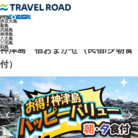
FAQ
マイページ
トラベルロード
宿泊施設
民宿
伊豆大島
新島
神津島 宿おまかせ（民宿/夕朝食付）
式根島
神津島
民宿
八丈島
三宅島
利島
神津島 宿おまかせ（民宿/夕朝食
付）