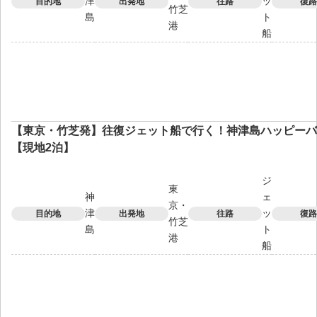
津
ッ
目的地
出発地
往路
復路
竹芝
島
ト
港
船
【東京・竹芝発】往復ジェット船で行く！神津島ハッピーバ
【現地2泊】
ジ
東
神
ェ
京・
津
ッ
目的地
出発地
往路
復路
竹芝
島
ト
港
船