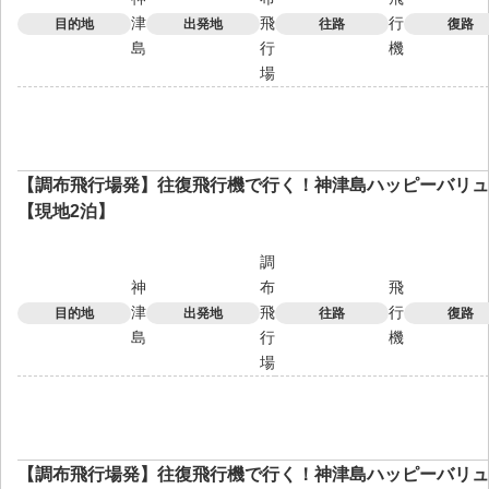
津
飛
行
目的地
出発地
往路
復路
島
行
機
場
【調布飛行場発】往復飛行機で行く！神津島ハッピーバリュ
【現地2泊】
調
神
布
飛
津
飛
行
目的地
出発地
往路
復路
島
行
機
場
【調布飛行場発】往復飛行機で行く！神津島ハッピーバリュ