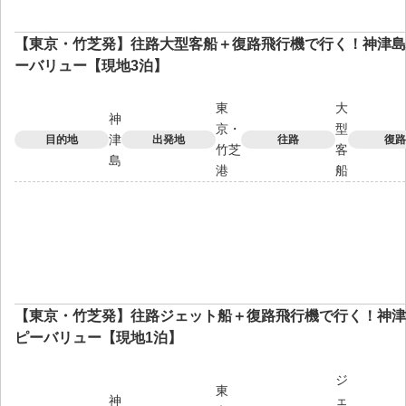
【東京・竹芝発】往路大型客船＋復路飛行機で行く！神津島
ーバリュー【現地3泊】
東
大
神
京・
型
津
目的地
出発地
往路
復路
竹芝
客
島
港
船
【東京・竹芝発】往路ジェット船＋復路飛行機で行く！神津
ピーバリュー【現地1泊】
ジ
東
神
ェ