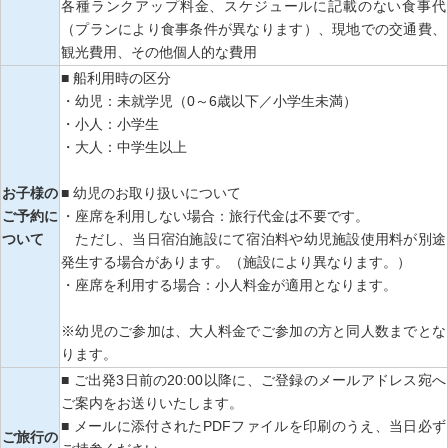
各種ランクアップ料金、スケジュールに記載のない食事代
（プランにより食事条件が異なります）、現地での交通費、
観光費用、その他個人的な費用
■ 船利用時の区分
・幼児：未就学児（0～6歳以下／小学生未満）
・小人：小学生
・大人：中学生以上
お子様の
■ 幼児のお取り扱いについて
ご予約に
・座席を利用しない場合：旅行代金は不要です。
ついて
ただし、当日宿泊施設にて宿泊料や幼児施設使用料が別途
発生する場合があります。（施設により異なります。）
・座席を利用する場合：小人料金が適用となります。
※幼児のご参加は、大人料金でご参加の方と同人数までとな
ります。
■ ご出発3日前の20:00以降に、ご登録のメールアドレス宛へ
ご案内をお送りいたします。
■ メールに添付されたPDFファイルを印刷のうえ、当日必ず
ご旅行の