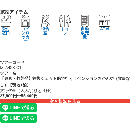
施設アイテム
受付
コイ
待合
自動
ATM
トイ
窓口
ンロ
室
販売
レ
ッカ
機
ー
ツアーコード
IZ-A428-C1
ツアー名
【東京・竹芝発】往復ジェット船で行く！ペンションさかんや（食事な
し）【現地1泊】
旅行代金（大人/おひとり様）
27,900円〜55,400円
空き状況を見る