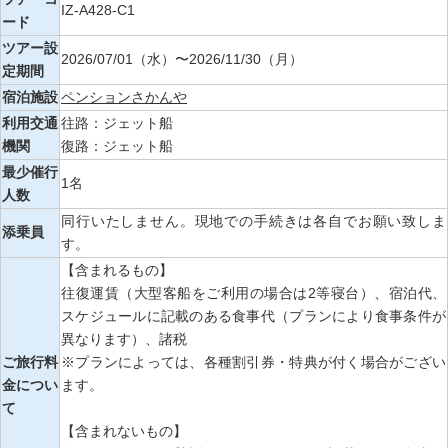
IZ-A428-C1
ード
ツアー設
2026/07/01（水）〜2026/11/30（月）
定期間
宿泊施設
ペンションさかんや
利用交通
往路：ジェット船
機関
復路：ジェット船
最少催行
1名
人数
同行いたしません。現地での手続きは各自でお願い致しま
添乗員
す。
【含まれるもの】
往復運賃（大型客船をご利用の場合は2等寝台）、宿泊代、
スケジュールに記載のある食事代（プランにより食事条件が
異なります）、諸税
ご旅行料
※プランによっては、各種割引券・特典が付く場合がござい
金につい
ます。
て
【含まれないもの】