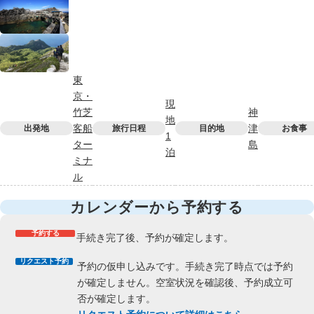
東
京・
現
竹芝
神
地
客船
津
出発地
旅行日程
目的地
お食事
1
ター
島
泊
ミナ
ル
カレンダーから予約する
予約する
手続き完了後、予約が確定します。
リクエスト予約
予約の仮申し込みです。手続き完了時点では予約
が確定しません。空室状況を確認後、予約成立可
否が確定します。