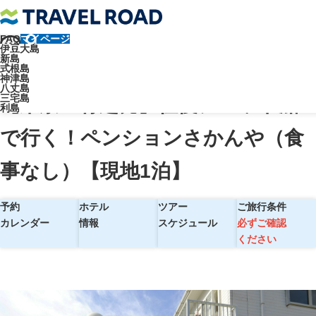
FAQ
マイページ
トラベルロード
伊豆大島
新島
【東京・竹芝発】往復ジェット船で行く！ペンションさかんや（食事な
式根島
神津島
し）【現地1泊】
八丈島
三宅島
【東京・竹芝発】往復ジェット船
利島
で行く！ペンションさかんや（食
事なし）【現地1泊】
予約
ホテル
ツアー
ご旅行条件
カレンダー
情報
スケジュール
必ずご確認
ください