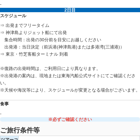
-
2日目
スケジュール
⇒ 出発までフリータイム
⇒ 神津島よりジェット船にて出発
集合時間：出発の30分前を目安にお越しください
出発港：当日決定（前浜港(神津島港)または多港湾(三浦港)）
⇒ 東京・竹芝客船ターミナル 到着
※復路の出発時間は、ご利用日により異なります。
※出発港の案内は、現地または東海汽船公式サイトにてご確認くださ
い。
※天候や海況等により、スケジュールが変更となる場合がございます。
食事
-
※必ずご確認ください
ご旅行条件等
ツアーコ