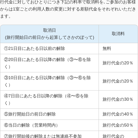
行代金に対しておひとりにつき下記の料率で取消料を､ご参加のお客様
からは1室ごとの利用人数の変更に対する差額代金をそれぞれいただき
ます。
取消日
取消料
(旅行開始日の前日から起算してさかのぼって)
①21日目にあたる日以前の解除
無料
②20日目にあたる日以降の解除（③〜⑥を除
旅行代金の20％
く）
③10日目にあたる日以降の解除（③〜⑥を除
旅行代金の20％
く）
④7日目にあたる日以降の解除（④〜⑥を除
旅行代金の30％
く）
⑤旅行開始日の前日の解除
旅行代金の40％
⑥当日の解除（営業時間内）
旅行代金の50％
⑦旅行開始後の解除または無連絡不参加
旅行代金の