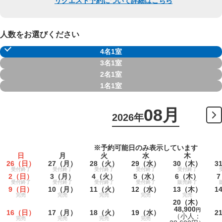
リクエスト予約について詳細はこちら
人数をお選びください
4名1室
3名1室
2名1室
1名1室
08月
2026年
※予約可能日のみ表示しています
日
月
火
水
木
26
（日）
27
（月）
28
（火）
29
（水）
30
（木）
3
受付終了
受付終了
受付終了
受付終了
受付終了
2
（日）
3
（月）
4
（火）
5
（水）
6
（木）
7
受付終了
受付終了
受付終了
受付終了
販売終了
9
（日）
10
（月）
11
（火）
12
（水）
13
（木）
1
完売
完売
完売
完売
完売
20
（木）
48,900
円
16
（日）
17
（月）
18
（火）
19
（水）
2
（小人：
完売
完売
完売
完売