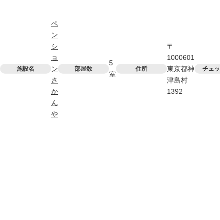
ペ
ン
シ
〒
ョ
1000601
5
ン
東京都神
施設名
部屋数
住所
チェッ
室
さ
津島村
か
1392
ん
や