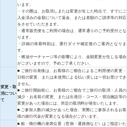
います。
・その際は、お取消しまたは変更が生じた時点で、すでにご
入金済みの金額について返金、または差額のご請求等の対応
をさせていただきます。
・通常販売便をご利用の場合は、通常通りのご予約受付とな
ります。
・詳細の発着時刻は、運行ダイヤ確定後のご案内となりま
す。
・燃油サーチャージ等の影響により、金額変更が生じる場合
がございますので、予めご了承ください。
■ ご旅行出発後は、お客様のご都合によるご利用便の変更・
日程の変更、または未使用による払い戻しは一切お受けでき
ません。
変更・取
■ ご旅行開始前に、お客様のご都合でご旅行の取消・人員の
消につい
減少・お名前の変更、または出発日・コース・宿泊施設等の
て
変更があった場合には、所定の取消料が発生いたします。
■ ご参加人数の減少があった場合、実際にご参加されるお客
様の旅行代金が変更となる場合がございます。
■ 船・飛行機の座席位置（窓側・通路側など）はご指定いた