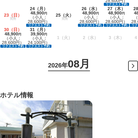
28,600円）
リクエスト予約
24
（月）
26
（水）
27
（木）
2
48,900
48,900
48,900
4
円
円
円
23
（日）
25
（火）
（小人：
（小人：
（小人：
（
完売
完売
28,600円）
28,600円）
28,600円）
28
リクエスト予約
リクエスト予約
リクエスト予約
リク
30
（日）
31
（月）
48,900
39,900
円
円
1
（火）
2
（水）
3
（木）
4
（小人：
（小人：
28,600円）
24,100円）
リクエスト予約
リクエスト予約
08月
2026年
ホテル情報