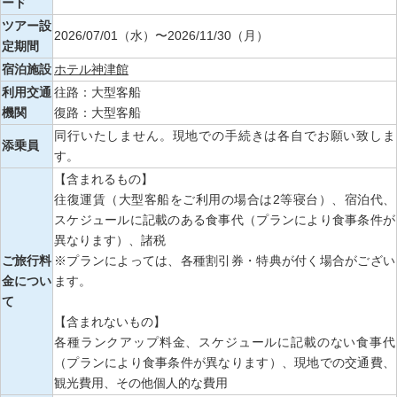
ード
ツアー設
2026/07/01（水）〜2026/11/30（月）
定期間
宿泊施設
ホテル神津館
利用交通
往路：大型客船
機関
復路：大型客船
同行いたしません。現地での手続きは各自でお願い致しま
添乗員
す。
【含まれるもの】
往復運賃（大型客船をご利用の場合は2等寝台）、宿泊代、
スケジュールに記載のある食事代（プランにより食事条件が
異なります）、諸税
ご旅行料
※プランによっては、各種割引券・特典が付く場合がござい
金につい
ます。
て
【含まれないもの】
各種ランクアップ料金、スケジュールに記載のない食事代
（プランにより食事条件が異なります）、現地での交通費、
観光費用、その他個人的な費用