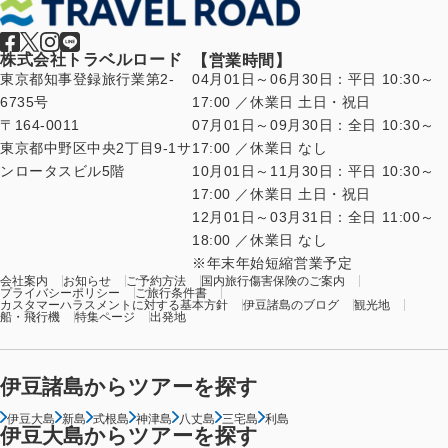
株式会社トラベルロード
【営業時間】
東京都知事登録旅行業第2-
04月01日～06月30日：平日 10:30～
6735号
17:00 ／休業日 土日・祝日
〒164-0011
07月01日～09月30日：全日 10:30～
東京都中野区中央2丁目9-1サ
17:00 ／休業日 なし
ンロータスビル5階
10月01日～11月30日：平日 10:30～
17:00 ／休業日 土日・祝日
12月01日～03月31日：全日 11:00～
18:00 ／休業日 なし
年末年始短縮営業予定
会社案内
お知らせ
ご予約方法
国内旅行傷害保険のご案内
プライバシーポリシー
ご旅行条件書
カスタマーハラスメントに対する基本方針
伊豆諸島のブログ
観光地
船・飛行機
特集ページ
出発地
伊豆諸島からツアーを探す
伊豆大島
新島
式根島
神津島
八丈島
三宅島
利島
伊豆大島からツアーを探す