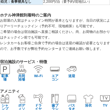
幼児：食事寝具なし
2,200円/泊（要予約/現地払い）
ホテル神津館到着時のご案内
お部屋の入室はチェックイン時間が基本となりますが、当日の状況によ
りアーリーチェックイン（予約不可、現地精算）も可能です。
ご希望の場合は宿泊施設へ直接ご相談ください。尚、お荷物のお預かり
はチェックイン前でも可能です。
レンタカーをお客様ご自身で予約の場合は送迎の確認が必要となります
ので、お手数ですが弊社予約センターまでご連絡お願い致します。
宿泊施設のサービス・特徴
駐車
共同
Wi-Fi
エア
送迎
場
浴場
コン
アメニティ
シャ
ボデ
ドラ
歯ブ
バス
浴衣
TV
ンプ
ィソ
イヤ
ラシ
タオ