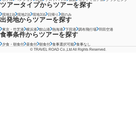
ツアータイプからツアーを探す
現地1泊
現地2泊
現地3泊
日帰り
宿のみ
出発地からツアーを探す
東京・竹芝港
横浜港
館山港
熱海港
下田港
調布飛行場
羽田空港
食事条件からツアーを探す
夕食・朝食付
昼食付
朝食付
食事選択可能
食事なし
© TRAVEL ROAD Co.,Ltd All Rights Reserved.