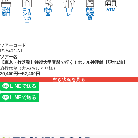
受付
コイ
待合
自動
ATM
トイ
窓口
ンロ
室
販売
レ
ッカ
機
ー
ツアーコード
IZ-A402-A1
ツアー名
【東京・竹芝発】往復大型客船で行く！ホテル神津館【現地1泊】
旅行代金（大人/おひとり様）
30,400円〜52,400円
空き状況を見る