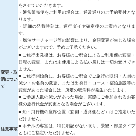
をさせていただきます。
・通常販売便をご利用の場合は、通常通りのご予約受付とな
ります。
・詳細の発着時刻は、運行ダイヤ確定後のご案内となりま
す。
・燃油サーチャージ等の影響により、金額変更が生じる場合
がございますので、予めご了承ください。
■ ご旅行出発後は、お客様のご都合によるご利用便の変更・
日程の変更、または未使用による払い戻しは一切お受けでき
ません。
変更・取
■ ご旅行開始前に、お客様のご都合でご旅行の取消・人員の
消につい
減少・お名前の変更、または出発日・コース・宿泊施設等の
て
変更があった場合には、所定の取消料が発生いたします。
■ ご参加人数の減少があった場合、実際にご参加されるお客
様の旅行代金が変更となる場合がございます。
■ 船・飛行機の座席位置（窓側・通路側など）はご指定いた
だけません。
■ ホテルの客室は、特に明記がない限り、景観・部屋タイプ
注意事項
ともにご指定いただけません。