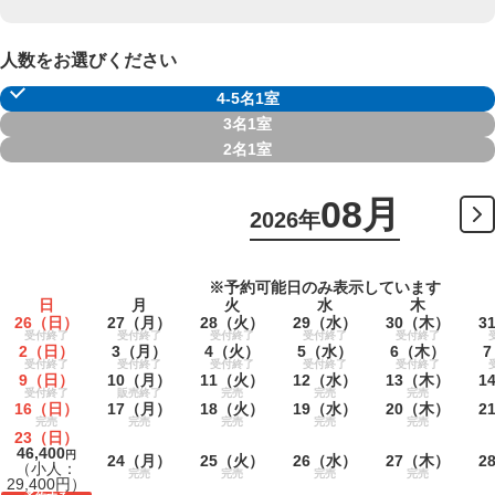
人数をお選びください
4-5名1室
3名1室
2名1室
08月
2026年
※予約可能日のみ表示しています
日
月
火
水
木
26
（日）
27
（月）
28
（火）
29
（水）
30
（木）
3
受付終了
受付終了
受付終了
受付終了
受付終了
2
（日）
3
（月）
4
（火）
5
（水）
6
（木）
7
受付終了
受付終了
受付終了
受付終了
受付終了
9
（日）
10
（月）
11
（火）
12
（水）
13
（木）
1
受付終了
販売終了
完売
完売
完売
16
（日）
17
（月）
18
（火）
19
（水）
20
（木）
2
完売
完売
完売
完売
完売
23
（日）
46,400
円
24
（月）
25
（火）
26
（水）
27
（木）
2
（小人：
完売
完売
完売
完売
29,400円）