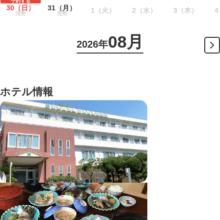
予約する
30
（日）
31
（月）
1
（火）
2
（水）
3
（木）
4
完売
完売
08月
2026年
ホテル情報