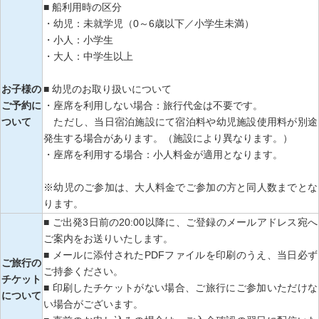
■ 船利用時の区分
・幼児：未就学児（0～6歳以下／小学生未満）
・小人：小学生
・大人：中学生以上
お子様の
■ 幼児のお取り扱いについて
ご予約に
・座席を利用しない場合：旅行代金は不要です。
ついて
ただし、当日宿泊施設にて宿泊料や幼児施設使用料が別途
発生する場合があります。（施設により異なります。）
・座席を利用する場合：小人料金が適用となります。
※幼児のご参加は、大人料金でご参加の方と同人数までとな
ります。
■ ご出発3日前の20:00以降に、ご登録のメールアドレス宛へ
ご案内をお送りいたします。
■ メールに添付されたPDFファイルを印刷のうえ、当日必ず
ご旅行の
ご持参ください。
チケット
■ 印刷したチケットがない場合、ご旅行にご参加いただけな
について
い場合がございます。