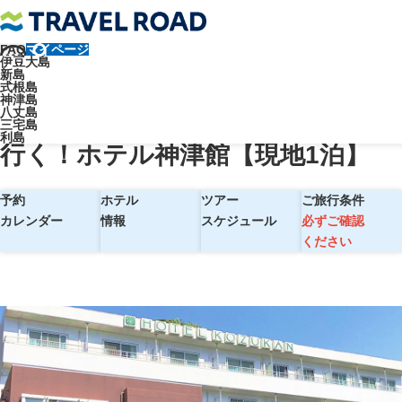
FAQ
マイページ
トラベルロード
伊豆大島
新島
【東京・竹芝発】往復大型客船で行く！ホテル神津館【現地1泊】
式根島
神津島
【東京・竹芝発】往復大型客船で
八丈島
三宅島
利島
行く！ホテル神津館【現地1泊】
予約
ホテル
ツアー
ご旅行条件
カレンダー
情報
スケジュール
必ずご確認
ください