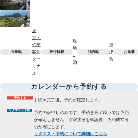
東
京・
現
竹芝
神
地
客船
津
出発地
旅行日程
目的地
お食事
1
ター
島
泊
ミナ
ル
カレンダーから予約する
予約する
手続き完了後、予約が確定します。
リクエスト予約
予約の仮申し込みです。手続き完了時点では予約
が確定しません。空室状況を確認後、予約成立可
否が確定します。
リクエスト予約について詳細はこちら