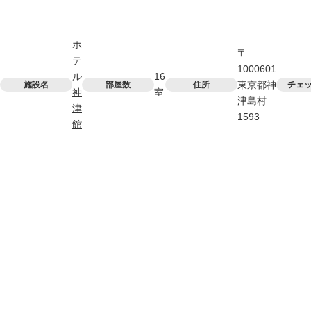
ホ
〒
テ
1000601
ル
16
東京都神
施設名
部屋数
住所
チェ
神
室
津島村
津
1593
館