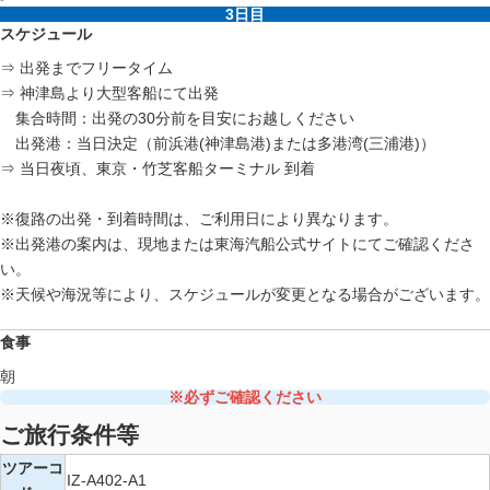
3日目
スケジュール
⇒ 出発までフリータイム
⇒ 神津島より大型客船にて出発
集合時間：出発の30分前を目安にお越しください
出発港：当日決定（前浜港(神津島港)または多港湾(三浦港)）
⇒ 当日夜頃、東京・竹芝客船ターミナル 到着
※復路の出発・到着時間は、ご利用日により異なります。
※出発港の案内は、現地または東海汽船公式サイトにてご確認くださ
い。
※天候や海況等により、スケジュールが変更となる場合がございます。
食事
朝
※必ずご確認ください
ご旅行条件等
ツアーコ
IZ-A402-A1