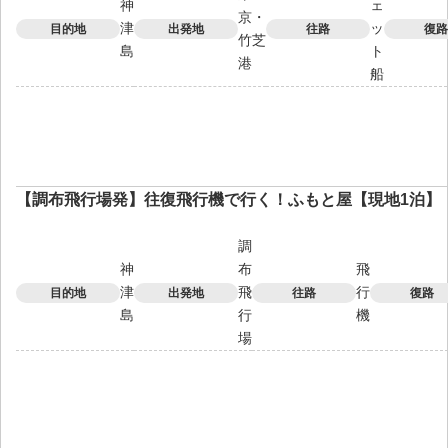
神
ェ
京・
津
ッ
目的地
出発地
往路
復路
竹芝
島
ト
港
船
【調布飛行場発】往復飛行機で行く！ふもと屋【現地1泊】
調
神
布
飛
津
飛
行
目的地
出発地
往路
復路
島
行
機
場