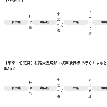
ジ
東
神
ェ
京・
津
ッ
目的地
出発地
往路
復路
竹芝
島
ト
港
船
【東京・竹芝発】往路大型客船＋復路飛行機で行く！ふもと
地1泊】
東
大
神
京・
型
津
目的地
出発地
往路
復路
竹芝
客
島
港
船