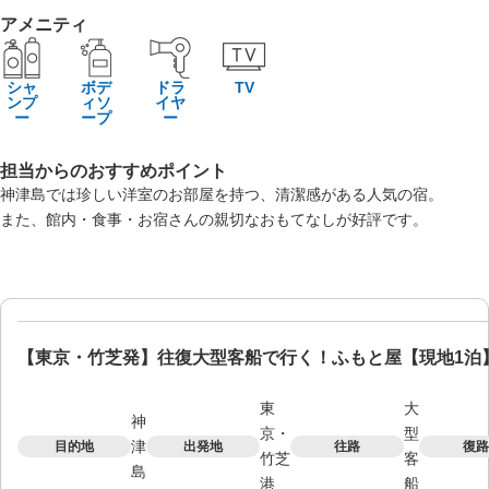
アメニティ
シャ
ボデ
ドラ
TV
ンプ
ィソ
イヤ
ー
ープ
ー
担当からのおすすめポイント
神津島では珍しい洋室のお部屋を持つ、清潔感がある人気の宿。
また、館内・食事・お宿さんの親切なおもてなしが好評です。
【東京・竹芝発】往復大型客船で行く！ふもと屋【現地1泊
東
大
神
京・
型
津
目的地
出発地
往路
復路
竹芝
客
島
港
船