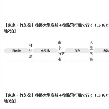
【東京・竹芝発】往路大型客船＋復路飛行機で行く！ふもと
地2泊】
東
大
神
京・
型
津
目的地
出発地
往路
復路
竹芝
客
島
港
船
【東京・竹芝発】往路大型客船＋復路飛行機で行く！ふもと
地3泊】