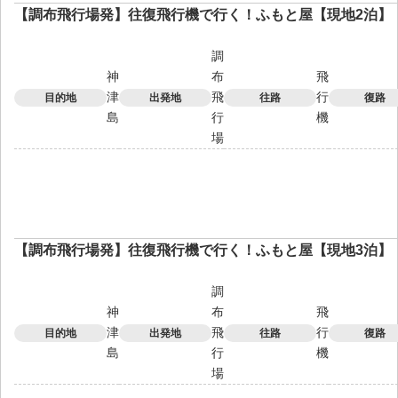
【調布飛行場発】往復飛行機で行く！ふもと屋【現地2泊】
調
神
布
飛
津
飛
行
目的地
出発地
往路
復路
島
行
機
場
【調布飛行場発】往復飛行機で行く！ふもと屋【現地3泊】
調
神
布
飛
津
飛
行
目的地
出発地
往路
復路
島
行
機
場