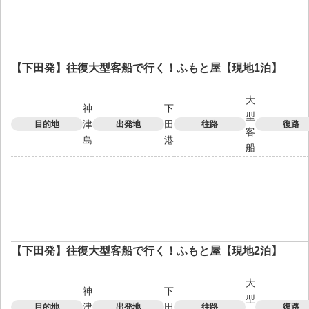
【下田発】往復大型客船で行く！ふもと屋【現地1泊】
大
神
下
型
津
田
目的地
出発地
往路
復路
客
島
港
船
【下田発】往復大型客船で行く！ふもと屋【現地2泊】
大
神
下
型
津
田
目的地
出発地
往路
復路