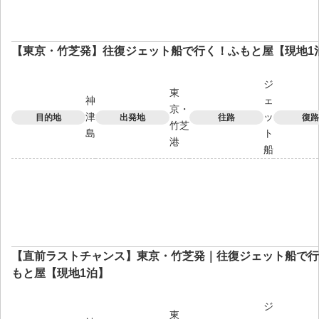
【東京・竹芝発】往復ジェット船で行く！ふもと屋【現地1
ジ
東
神
ェ
京・
津
ッ
目的地
出発地
往路
復路
竹芝
島
ト
港
船
【直前ラストチャンス】東京・竹芝発｜往復ジェット船で行
もと屋【現地1泊】
ジ
東