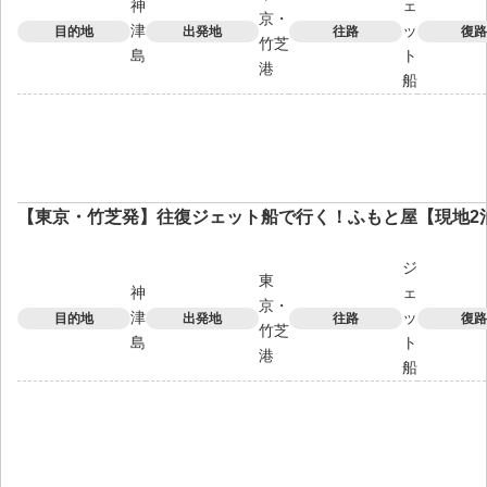
神
ェ
京・
津
ッ
目的地
出発地
往路
復路
竹芝
島
ト
港
船
【東京・竹芝発】往復ジェット船で行く！ふもと屋【現地2
ジ
東
神
ェ
京・
津
ッ
目的地
出発地
往路
復路
竹芝
島
ト
港
船