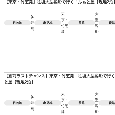
【東京・竹芝発】往復大型客船で行く！ふもと屋【現地2泊
東
大
神
京・
型
津
目的地
出発地
往路
復路
竹芝
客
島
港
船
【直前ラストチャンス】東京・竹芝発｜往復大型客船で行く
と屋【現地2泊】
東
大
神
京・
型
津
目的地
出発地
往路
復路
竹芝
客
島
港
船