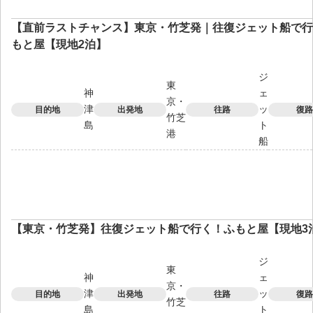
【直前ラストチャンス】東京・竹芝発｜往復ジェット船で行
もと屋【現地2泊】
ジ
東
神
ェ
京・
津
ッ
目的地
出発地
往路
復路
竹芝
島
ト
港
船
【東京・竹芝発】往復ジェット船で行く！ふもと屋【現地3
ジ
東
神
ェ
京・
津
ッ
目的地
出発地
往路
復路
竹芝
島
ト