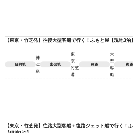
【東京・竹芝発】往復大型客船で行く！ふもと屋【現地3泊
東
大
神
京・
型
津
目的地
出発地
往路
復路
竹芝
客
島
港
船
【東京・竹芝発】往路大型客船＋復路ジェット船で行く！ふ
【現地1泊】