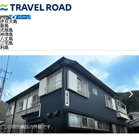
FAQ
マイページ
トラベルロード
宿泊施設
民宿
ふもと屋
伊豆大島
新島
民宿
前浜エリア（港周辺）
式根島
神津島
八丈島
ふもと屋
三宅島
利島
この宿泊施設の外観です。