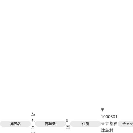
〒
ふ
1000601
も
9
東京都神
施設名
部屋数
住所
チェッ
と
室
津島村