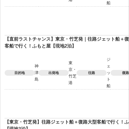
船
【直前ラストチャンス】東京・竹芝発｜往路ジェット船＋復
客船で行く！ふもと屋【現地2泊】
ジ
東
神
ェ
京・
津
ッ
目的地
出発地
往路
復路
竹芝
島
ト
港
船
【東京・竹芝発】往路ジェット船＋復路大型客船で行く！ふ
【現地3泊】