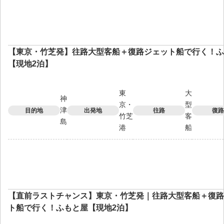
【東京・竹芝発】往路大型客船＋復路ジェット船で行く！ふ
【現地2泊】
東
大
神
京・
型
津
目的地
出発地
往路
復路
竹芝
客
島
港
船
【直前ラストチャンス】東京・竹芝発｜往路大型客船＋復路
ト船で行く！ふもと屋【現地2泊】