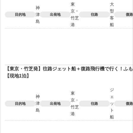
東
大
神
京・
型
津
目的地
出発地
往路
復路
竹芝
客
島
港
船
【東京・竹芝発】往路ジェット船＋復路飛行機で行く！ふも
【現地1泊】
ジ
東
神
ェ
京・
津
ッ
目的地
出発地
往路
復路
竹芝
島
ト
港
船