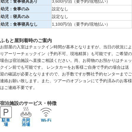
幼児：食事寝具あり
3,600円/泊（要予約/現地払い）
幼児：食事のみ
設定なし
幼児：寝具のみ
設定なし
幼児：食事寝具なし
1,100円/泊（要予約/現地払い）
ふもと屋到着時のご案内
お部屋の入室はチェックイン時間が基本となりますが、当日の状況によ
りアーリーチェックイン（予約不可、現地精算）も可能です。ご希望の
場合は宿泊施設へ直接ご相談ください。尚、お荷物のお預かりはチェッ
クイン前でも可能です。 レンタカーをお客様ご自身で予約の場合は送
迎の確認が必要となりますので、お手数ですが弊社予約センターまでご
連絡お願い致します。また、ツアーのオプションにて予約済みのお客様
はご連絡不要です。
宿泊施設のサービス・特徴
駐車
共同
Wi-Fi
場
浴場