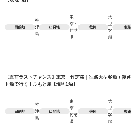
東
大
神
京・
型
津
目的地
出発地
往路
復路
竹芝
客
島
港
船
【直前ラストチャンス】東京・竹芝発｜往路大型客船＋復路
ト船で行く！ふもと屋【現地1泊】
東
大
神
京・
型
津
目的地
出発地
往路
復路
竹芝
客
島
港
船