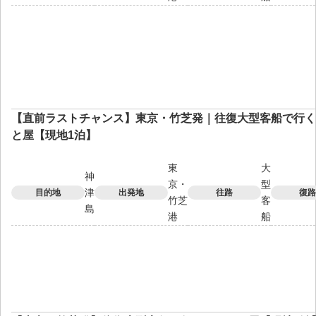
【直前ラストチャンス】東京・竹芝発｜往復大型客船で行く
と屋【現地1泊】
東
大
神
京・
型
津
目的地
出発地
往路
復路
竹芝
客
島
港
船