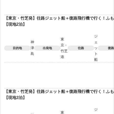
【東京・竹芝発】往路ジェット船＋復路飛行機で行く！ふも
【現地2泊】
ジ
東
神
ェ
京・
津
ッ
目的地
出発地
往路
復路
竹芝
島
ト
港
船
【東京・竹芝発】往路ジェット船＋復路飛行機で行く！ふも
【現地3泊】
ジ
東