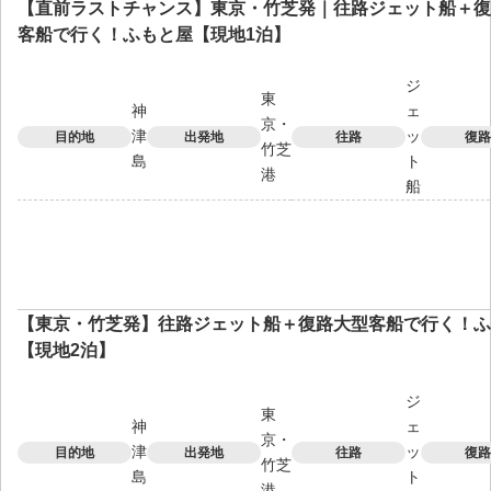
【直前ラストチャンス】東京・竹芝発｜往路ジェット船＋復
客船で行く！ふもと屋【現地1泊】
ジ
東
神
ェ
京・
津
ッ
目的地
出発地
往路
復路
竹芝
島
ト
港
船
【東京・竹芝発】往路ジェット船＋復路大型客船で行く！ふ
【現地2泊】
ジ
東
神
ェ
京・
津
ッ
目的地
出発地
往路
復路
竹芝
島
ト
港