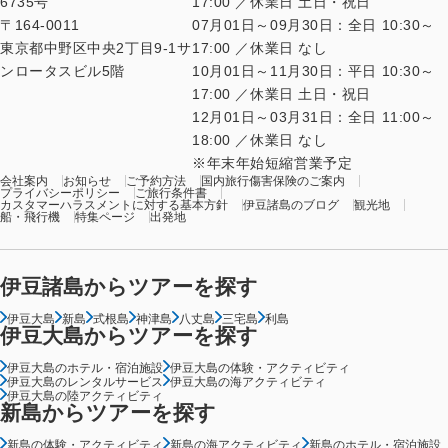
6735号
17:00 ／休業日 土日・祝日
〒164-0011
07月01日～09月30日：全日 10:30～
東京都中野区中央2丁目9-1サ
17:00 ／休業日 なし
ンロータスビル5階
10月01日～11月30日：平日 10:30～
17:00 ／休業日 土日・祝日
12月01日～03月31日：全日 11:00～
18:00 ／休業日 なし
年末年始短縮営業予定
会社案内
お知らせ
ご予約方法
国内旅行傷害保険のご案内
プライバシーポリシー
ご旅行条件書
カスタマーハラスメントに対する基本方針
伊豆諸島のブログ
観光地
船・飛行機
特集ページ
出発地
伊豆諸島からツアーを探す
伊豆大島
新島
式根島
神津島
八丈島
三宅島
利島
伊豆大島からツアーを探す
伊豆大島のホテル・宿泊施設
伊豆大島の体験・アクティビティ
伊豆大島のレンタルサービス
伊豆大島の海アクティビティ
伊豆大島の陸アクティビティ
新島からツアーを探す
新島の体験・アクティビティ
新島の海アクティビティ
新島のホテル・宿泊施設