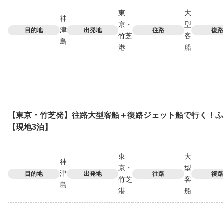
東
大
神
京・
型
津
目的地
出発地
往路
復路
竹芝
客
島
港
船
【東京・竹芝発】往路大型客船＋復路ジェット船で行く！ふ
【現地3泊】
東
大
神
京・
型
津
目的地
出発地
往路
復路
竹芝
客
島
港
船