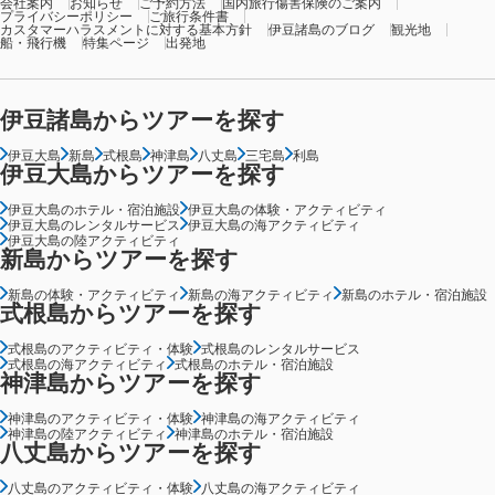
会社案内
お知らせ
ご予約方法
国内旅行傷害保険のご案内
プライバシーポリシー
ご旅行条件書
カスタマーハラスメントに対する基本方針
伊豆諸島のブログ
観光地
船・飛行機
特集ページ
出発地
伊豆諸島からツアーを探す
伊豆大島
新島
式根島
神津島
八丈島
三宅島
利島
伊豆大島からツアーを探す
伊豆大島のホテル・宿泊施設
伊豆大島の体験・アクティビティ
伊豆大島のレンタルサービス
伊豆大島の海アクティビティ
伊豆大島の陸アクティビティ
新島からツアーを探す
新島の体験・アクティビティ
新島の海アクティビティ
新島のホテル・宿泊施設
式根島からツアーを探す
式根島のアクティビティ・体験
式根島のレンタルサービス
式根島の海アクティビティ
式根島のホテル・宿泊施設
神津島からツアーを探す
神津島のアクティビティ・体験
神津島の海アクティビティ
神津島の陸アクティビティ
神津島のホテル・宿泊施設
八丈島からツアーを探す
八丈島のアクティビティ・体験
八丈島の海アクティビティ