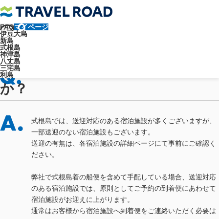
FAQ
マイページ
トラベルロード
よくあるご質問
各島について
式根島について
伊豆大島
式根島では宿への送迎はありますか？
新島
よくあるご質問
式根島
神津島
八丈島
式根島では宿への送迎はあります
三宅島
利島
か？
式根島では、送迎対応のある宿泊施設が多くございますが、
一部送迎のない宿泊施設もございます。
送迎の有無は、各宿泊施設の詳細ページにて事前にご確認く
ださい。
弊社で式根島着の船便を含めて手配している場合、送迎対応
のある宿泊施設では、原則としてご予約の到着便にあわせて
宿泊施設がお迎えに上がります。
通常はお客様から宿泊施設へ到着便をご連絡いただく必要は