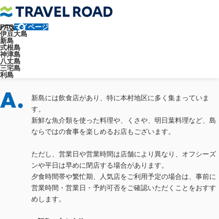
FAQ
マイページ
トラベルロード
よくあるご質問
各島について
新島について
伊豆大島
新島に飲食店はありますか？
新島
よくあるご質問
式根島
神津島
八丈島
新島に飲食店はありますか？
三宅島
利島
新島には飲食店があり、特に本村地区に多く集まっていま
す。
新鮮な魚介類を使った料理や、くさや、明日葉料理など、島
ならではの食事を楽しめるお店もございます。
ただし、営業日や営業時間は店舗により異なり、オフシーズ
ンや平日は早めに閉店する場合があります。
夕食時間帯や繁忙期、人気店をご利用予定の場合は、事前に
営業時間・営業日・予約可否をご確認いただくことをおすす
めします。