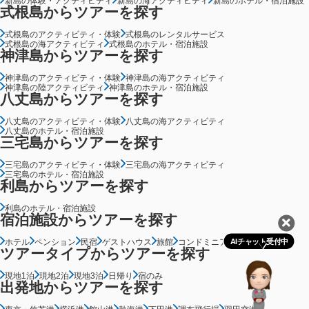
新島の体験・アクティビティ
新島の海アクティビティ
新島のホテル・宿泊施設
式根島からツアーを探す
式根島のアクティビティ・体験
式根島のレンタルサービス
式根島の海アクティビティ
式根島のホテル・宿泊施設
神津島からツアーを探す
神津島のアクティビティ・体験
神津島の海アクティビティ
神津島の陸アクティビティ
神津島のホテル・宿泊施設
八丈島からツアーを探す
八丈島のアクティビティ・体験
八丈島の海アクティビティ
八丈島のホテル・宿泊施設
三宅島からツアーを探す
三宅島のアクティビティ・体験
三宅島の海アクティビティ
三宅島のホテル・宿泊施設
利島からツアーを探す
利島のホテル・宿泊施設
宿泊施設からツアーを探す
ホテル
ペンション
民宿
ゲストハウス
旅館
コンドミニアム
グランピング
AIチャット受付中
ツアータイプからツアーを探す
現地1泊
現地2泊
現地3泊
日帰り
宿のみ
出発地からツアーを探す