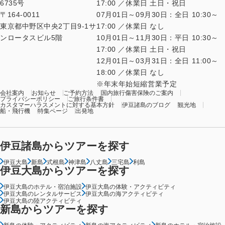
6735号
17:00 ／休業日 土日・祝日
〒164-0011
07月01日～09月30日：全日 10:30～
東京都中野区中央2丁目9-1サ
17:00 ／休業日 なし
ンロータスビル5階
10月01日～11月30日：平日 10:30～
17:00 ／休業日 土日・祝日
12月01日～03月31日：全日 11:00～
18:00 ／休業日 なし
年末年始短縮営業予定
会社案内
お知らせ
ご予約方法
国内旅行傷害保険のご案内
プライバシーポリシー
ご旅行条件書
カスタマーハラスメントに対する基本方針
伊豆諸島のブログ
観光地
船・飛行機
特集ページ
出発地
伊豆諸島からツアーを探す
伊豆大島
新島
式根島
神津島
八丈島
三宅島
利島
伊豆大島からツアーを探す
伊豆大島のホテル・宿泊施設
伊豆大島の体験・アクティビティ
伊豆大島のレンタルサービス
伊豆大島の海アクティビティ
伊豆大島の陸アクティビティ
新島からツアーを探す