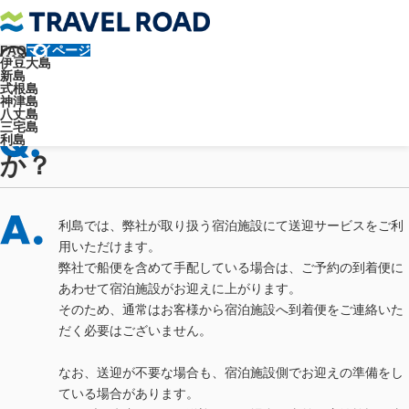
FAQ
マイページ
トラベルロード
よくあるご質問
各島について
利島について
伊豆大島
利島では宿への送迎はありますか？
新島
よくあるご質問
式根島
神津島
八丈島
利島では宿への送迎はあります
三宅島
利島
か？
利島では、弊社が取り扱う宿泊施設にて送迎サービスをご利
用いただけます。
弊社で船便を含めて手配している場合は、ご予約の到着便に
あわせて宿泊施設がお迎えに上がります。
そのため、通常はお客様から宿泊施設へ到着便をご連絡いた
だく必要はございません。
なお、送迎が不要な場合も、宿泊施設側でお迎えの準備をし
ている場合があります。