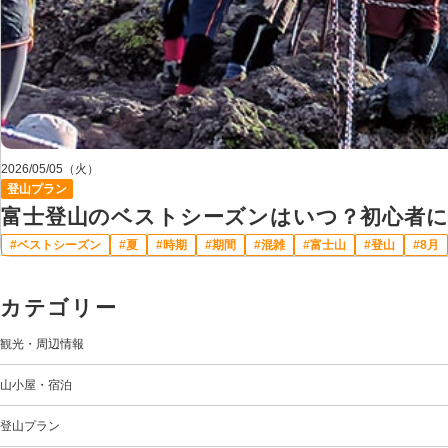
2026/05/05（火）
登山プラン
富士登山のベストシーズンはいつ？初心者
ベストシーズン
夏
時期
期間
混雑
富士山
登山
8月
カテゴリー
観光・周辺情報
山小屋・宿泊
登山プラン