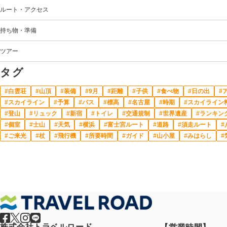
ルート・アクセス
持ち物・準備
ツアー
タグ
白雲荘
山頂
装備
9月
距離
子供
食べ物
日の出
スカイライン
予算
バス
標高
名古屋
時期
スカイライン
登山
リュック
新宿
トイレ
交通規制
世界遺産
ランキン
個室
士山
天気
横浜
富士宮ルート
道路
須走ルート
ご来光
杖
飛行機
所要時間
ガイド
山小屋
みはらし
株式会社トラベルロード
【営業時間】