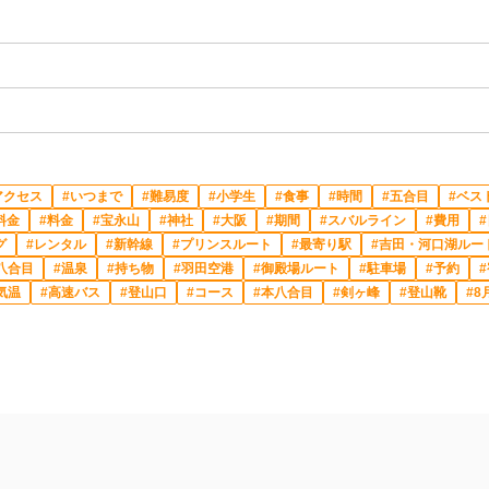
アクセス
いつまで
難易度
小学生
食事
時間
五合目
ベス
料金
料金
宝永山
神社
大阪
期間
スバルライン
費用
グ
レンタル
新幹線
プリンスルート
最寄り駅
吉田・河口湖ルー
八合目
温泉
持ち物
羽田空港
御殿場ルート
駐車場
予約
気温
高速バス
登山口
コース
本八合目
剣ヶ峰
登山靴
8