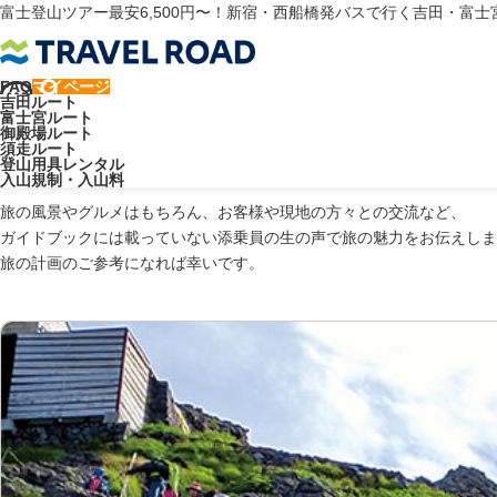
富士登山ツアー最安6,500円〜！新宿・西船橋発バスで行く吉田・富
FAQ
マイページ
トラベルロード
富士山ブログ
8月
吉田ルート
富士宮ルート
御殿場ルート
須走ルート
登山用具レンタル
入山規制・入山料
旅の風景やグルメはもちろん、お客様や現地の方々との交流など、
ガイドブックには載っていない添乗員の生の声で旅の魅力をお伝えしま
旅の計画のご参考になれば幸いです。