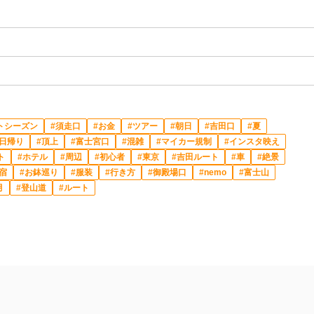
トシーズン
須走口
お金
ツアー
朝日
吉田口
夏
日帰り
頂上
富士宮口
混雑
マイカー規制
インスタ映え
ト
ホテル
周辺
初心者
東京
吉田ルート
車
絶景
宿
お鉢巡り
服装
行き方
御殿場口
nemo
富士山
月
登山道
ルート