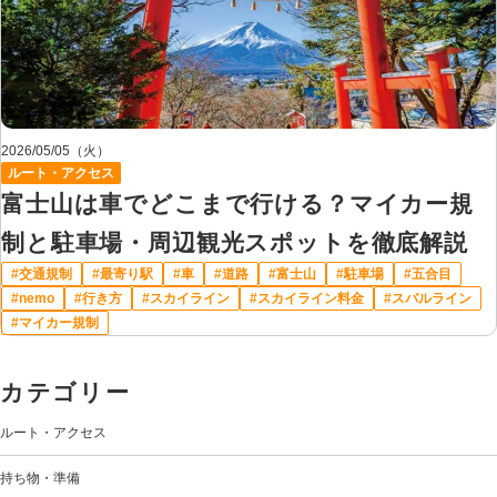
2026/05/05（火）
ルート・アクセス
富士山は車でどこまで行ける？マイカー規
制と駐車場・周辺観光スポットを徹底解説
交通規制
最寄り駅
車
道路
富士山
駐車場
五合目
nemo
行き方
スカイライン
スカイライン料金
スバルライン
マイカー規制
カテゴリー
ルート・アクセス
持ち物・準備