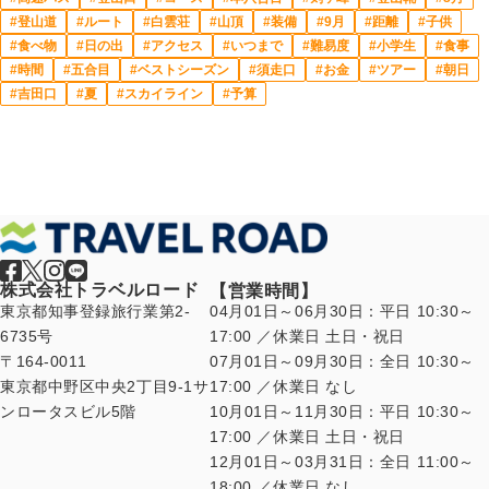
登山道
ルート
白雲荘
山頂
装備
9月
距離
子供
食べ物
日の出
アクセス
いつまで
難易度
小学生
食事
時間
五合目
ベストシーズン
須走口
お金
ツアー
朝日
吉田口
夏
スカイライン
予算
株式会社トラベルロード
【営業時間】
東京都知事登録旅行業第2-
04月01日～06月30日：平日 10:30～
6735号
17:00 ／休業日 土日・祝日
〒164-0011
07月01日～09月30日：全日 10:30～
東京都中野区中央2丁目9-1サ
17:00 ／休業日 なし
ンロータスビル5階
10月01日～11月30日：平日 10:30～
17:00 ／休業日 土日・祝日
12月01日～03月31日：全日 11:00～
18:00 ／休業日 なし