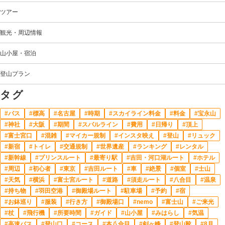
ツアー
観光・周辺情報
山小屋・宿泊
登山プラン
タグ
バス
標高
名古屋
時期
スカイライン料金
料金
宝永山
神社
大阪
期間
スバルライン
費用
日帰り
頂上
富士宮口
混雑
マイカー規制
インスタ映え
登山
リュック
新宿
トイレ
交通規制
世界遺産
ランキング
レンタル
新幹線
プリンスルート
最寄り駅
吉田・河口湖ルート
ホテル
周辺
初心者
東京
吉田ルート
車
絶景
個室
士山
天気
横浜
富士宮ルート
道路
須走ルート
八合目
温泉
持ち物
羽田空港
御殿場ルート
駐車場
予約
宿
お鉢巡り
服装
行き方
御殿場口
nemo
富士山
ご来光
杖
飛行機
所要時間
ガイド
山小屋
みはらし
気温
高速バス
登山口
コース
本八合目
剣ヶ峰
登山靴
8月