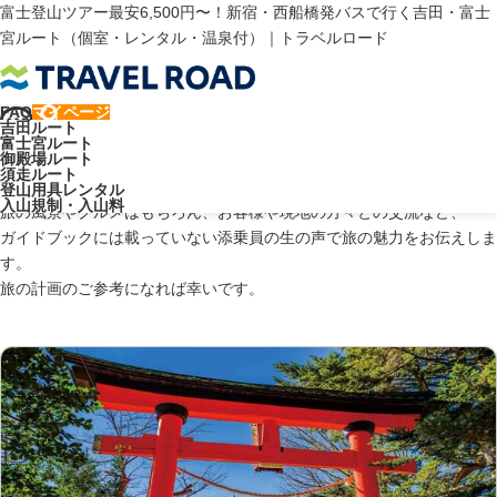
富士登山ツアー最安6,500円〜！新宿・西船橋発バスで行く吉田・富士
宮ルート（個室・レンタル・温泉付）｜トラベルロード
トラベルロード
富士山ブログ
駐車場
FAQ
マイページ
吉田ルート
富士山ブログ：駐車場
富士宮ルート
御殿場ルート
須走ルート
登山用具レンタル
入山規制・入山料
旅の風景やグルメはもちろん、お客様や現地の方々との交流など、
ガイドブックには載っていない添乗員の生の声で旅の魅力をお伝えしま
す。
旅の計画のご参考になれば幸いです。