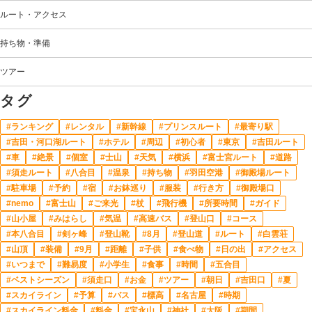
ルート・アクセス
持ち物・準備
ツアー
タグ
ランキング
レンタル
新幹線
プリンスルート
最寄り駅
吉田・河口湖ルート
ホテル
周辺
初心者
東京
吉田ルート
車
絶景
個室
士山
天気
横浜
富士宮ルート
道路
須走ルート
八合目
温泉
持ち物
羽田空港
御殿場ルート
駐車場
予約
宿
お鉢巡り
服装
行き方
御殿場口
nemo
富士山
ご来光
杖
飛行機
所要時間
ガイド
山小屋
みはらし
気温
高速バス
登山口
コース
本八合目
剣ヶ峰
登山靴
8月
登山道
ルート
白雲荘
山頂
装備
9月
距離
子供
食べ物
日の出
アクセス
いつまで
難易度
小学生
食事
時間
五合目
ベストシーズン
須走口
お金
ツアー
朝日
吉田口
夏
スカイライン
予算
バス
標高
名古屋
時期
スカイライン料金
料金
宝永山
神社
大阪
期間