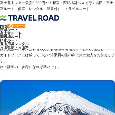
富士登山ツアー最安6,500円〜！新宿・西船橋発バスで行く吉田・富士
宮ルート（個室・レンタル・温泉付）｜トラベルロード
トラベルロード
富士山ブログ
周辺
FAQ
マイページ
吉田ルート
富士山ブログ：周辺
富士宮ルート
御殿場ルート
須走ルート
登山用具レンタル
入山規制・入山料
旅の風景やグルメはもちろん、お客様や現地の方々との交流など、
ガイドブックには載っていない添乗員の生の声で旅の魅力をお伝えしま
す。
旅の計画のご参考になれば幸いです。