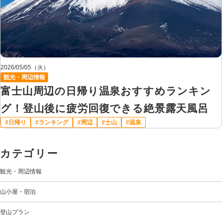
2026/05/05（火）
観光・周辺情報
富士山周辺の日帰り温泉おすすめランキン
グ！登山後に疲労回復できる絶景露天風呂
日帰り
ランキング
周辺
士山
温泉
カテゴリー
観光・周辺情報
山小屋・宿泊
登山プラン