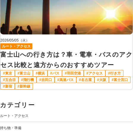
2026/05/05（火）
ルート・アクセス
富士山への行き方は？車・電車・バスのアク
セス比較と遠方からのおすすめツアー
東京
富士山
横浜
バス
羽田空港
アクセス
行き方
五合目
飛行機
吉田口
高速バス
名古屋
大阪
富士宮口
新宿
新幹線
カテゴリー
ルート・アクセス
持ち物・準備