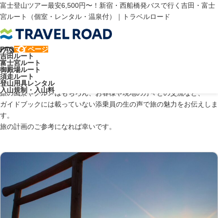
富士登山ツアー最安6,500円〜！新宿・西船橋発バスで行く吉田・富士
宮ルート（個室・レンタル・温泉付）｜トラベルロード
トラベルロード
富士山ブログ
名古屋
FAQ
マイページ
吉田ルート
富士山ブログ：名古屋
富士宮ルート
御殿場ルート
須走ルート
登山用具レンタル
入山規制・入山料
旅の風景やグルメはもちろん、お客様や現地の方々との交流など、
ガイドブックには載っていない添乗員の生の声で旅の魅力をお伝えしま
す。
旅の計画のご参考になれば幸いです。