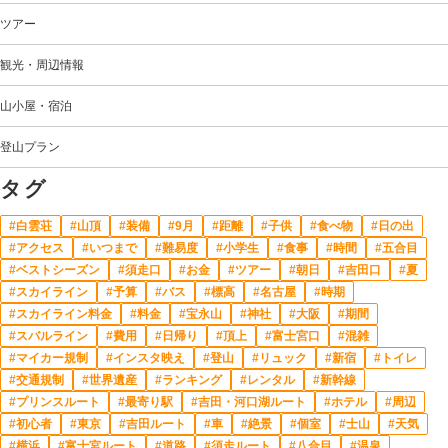
ツアー
観光・周辺情報
山小屋・宿泊
登山プラン
タグ
白雲荘
山頂
装備
9月
距離
子供
食べ物
日の出
アクセス
いつまで
難易度
小学生
食事
時間
五合目
ベストシーズン
須走口
お金
ツアー
朝日
吉田口
夏
スカイライン
予算
バス
標高
名古屋
時期
スカイライン料金
料金
宝永山
神社
大阪
期間
スバルライン
費用
日帰り
頂上
富士宮口
混雑
マイカー規制
インスタ映え
登山
リュック
新宿
トイレ
交通規制
世界遺産
ランキング
レンタル
新幹線
プリンスルート
最寄り駅
吉田・河口湖ルート
ホテル
周辺
初心者
東京
吉田ルート
車
絶景
個室
士山
天気
横浜
富士宮ルート
道路
須走ルート
八合目
温泉