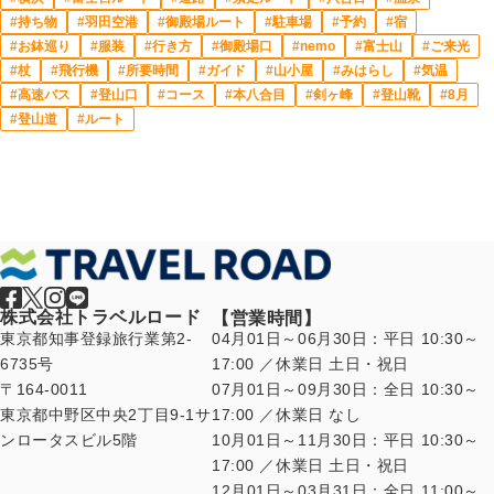
持ち物
羽田空港
御殿場ルート
駐車場
予約
宿
お鉢巡り
服装
行き方
御殿場口
nemo
富士山
ご来光
杖
飛行機
所要時間
ガイド
山小屋
みはらし
気温
高速バス
登山口
コース
本八合目
剣ヶ峰
登山靴
8月
登山道
ルート
株式会社トラベルロード
【営業時間】
東京都知事登録旅行業第2-
04月01日～06月30日：平日 10:30～
6735号
17:00 ／休業日 土日・祝日
〒164-0011
07月01日～09月30日：全日 10:30～
東京都中野区中央2丁目9-1サ
17:00 ／休業日 なし
ンロータスビル5階
10月01日～11月30日：平日 10:30～
17:00 ／休業日 土日・祝日
12月01日～03月31日：全日 11:00～