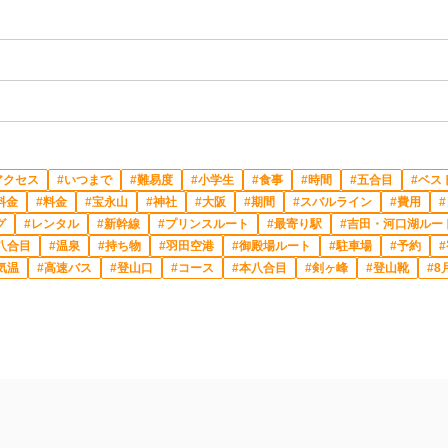
アクセス
いつまで
難易度
小学生
食事
時間
五合目
ベス
料金
料金
宝永山
神社
大阪
期間
スバルライン
費用
グ
レンタル
新幹線
プリンスルート
最寄り駅
吉田・河口湖ルー
八合目
温泉
持ち物
羽田空港
御殿場ルート
駐車場
予約
気温
高速バス
登山口
コース
本八合目
剣ヶ峰
登山靴
8