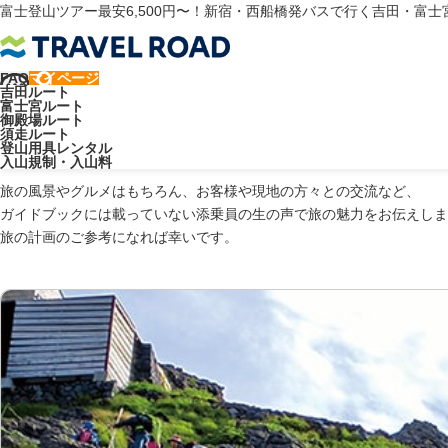
富士登山ツアー最安6,500円〜！新宿・西船橋発バスで行く吉田・富
FAQ
マイページ
トラベルロード
富士山ブログ
いつまで
吉田ルート
富士宮ルート
御殿場ルート
須走ルート
登山用具レンタル
入山規制・入山料
旅の風景やグルメはもちろん、お客様や現地の方々との交流など、
ガイドブックには載っていない添乗員の生の声で旅の魅力をお伝えしま
旅の計画のご参考になれば幸いです。