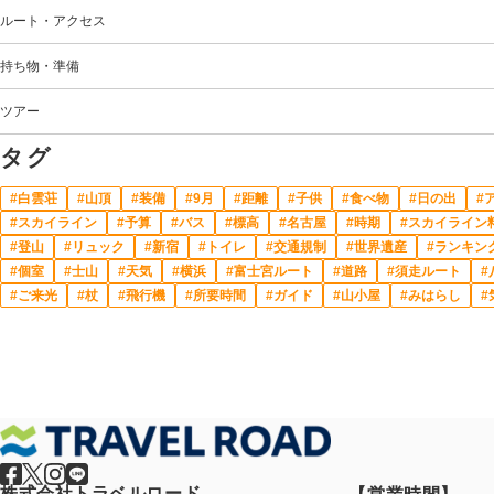
ルート・アクセス
持ち物・準備
ツアー
タグ
白雲荘
山頂
装備
9月
距離
子供
食べ物
日の出
スカイライン
予算
バス
標高
名古屋
時期
スカイライン
登山
リュック
新宿
トイレ
交通規制
世界遺産
ランキン
個室
士山
天気
横浜
富士宮ルート
道路
須走ルート
ご来光
杖
飛行機
所要時間
ガイド
山小屋
みはらし
株式会社トラベルロード
【営業時間】