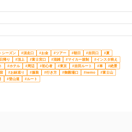
トシーズン
須走口
お金
ツアー
朝日
吉田口
夏
日帰り
頂上
富士宮口
混雑
マイカー規制
インスタ映え
ト
ホテル
周辺
初心者
東京
吉田ルート
車
絶景
宿
お鉢巡り
服装
行き方
御殿場口
nemo
富士山
月
登山道
ルート