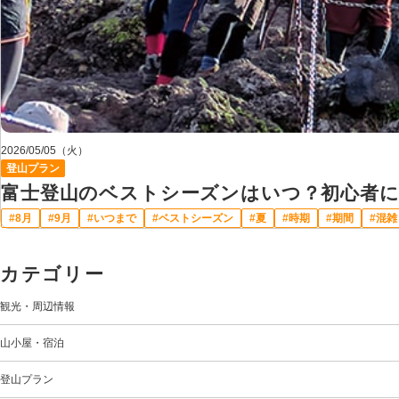
2026/05/05（火）
登山プラン
富士登山のベストシーズンはいつ？初心者
8月
9月
いつまで
ベストシーズン
夏
時期
期間
混雑
カテゴリー
観光・周辺情報
山小屋・宿泊
登山プラン